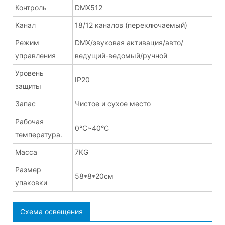
Контроль
DMX512
Канал
18/12 каналов (переключаемый)
Режим
DMX/звуковая активация/авто/
управления
ведущий-ведомый/ручной
Уровень
IP20
защиты
Запас
Чистое и сухое место
Рабочая
0°C~40°C
температура.
Масса
7KG
Размер
58*8*20см
упаковки
Схема освещения