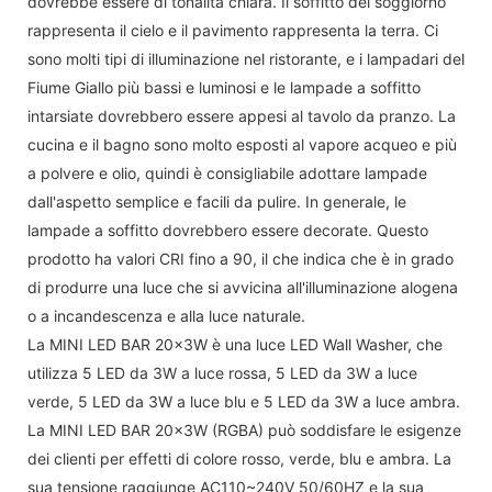
dovrebbe essere di tonalità chiara. Il soffitto del soggiorno
rappresenta il cielo e il pavimento rappresenta la terra. Ci
sono molti tipi di illuminazione nel ristorante, e i lampadari del
Fiume Giallo più bassi e luminosi e le lampade a soffitto
intarsiate dovrebbero essere appesi al tavolo da pranzo. La
cucina e il bagno sono molto esposti al vapore acqueo e più
a polvere e olio, quindi è consigliabile adottare lampade
dall'aspetto semplice e facili da pulire. In generale, le
lampade a soffitto dovrebbero essere decorate. Questo
prodotto ha valori CRI fino a 90, il che indica che è in grado
di produrre una luce che si avvicina all'illuminazione alogena
o a incandescenza e alla luce naturale.
La MINI LED BAR 20x3W è una luce LED Wall Washer, che
utilizza 5 LED da 3W a luce rossa, 5 LED da 3W a luce
verde, 5 LED da 3W a luce blu e 5 LED da 3W a luce ambra.
La MINI LED BAR 20x3W (RGBA) può soddisfare le esigenze
dei clienti per effetti di colore rosso, verde, blu e ambra. La
sua tensione raggiunge AC110~240V 50/60HZ e la sua