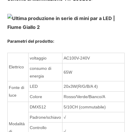
Parametri del prodotto:
voltaggio
AC100V-240V
Elettrico
consumo di
65W
energia
LED
20x3W(R/G/B/A 4)
Fonte di
luce
Colore
Rosso/Verde/Bianco/A
DMX512
5/10CH (commutabile)
Padrone/schiavo
√
Modalità
Controllo
di
√