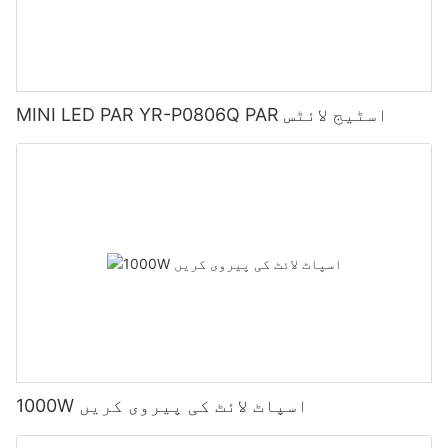
MINI LED PAR YR-P0806Q PAR اسٹیج لائٹس
1000W اسپاٹ لائٹ کی پیروی کریں