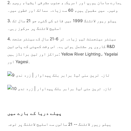
2. ہمارے سامان یورپ اور امریکہ، جنوب مشرقی ایشیا، روس،
وغیرہ میں مقبول ہیں، 60 سے زیادہ ممالک اور خطوں میں۔
3. ییلو ریور لائٹنگ 1999 میں قائم کی گئی، جو 21 سال تک
اسٹیج لائٹنگ پر مرکوز رہی۔
4. سینئر مینجمنٹ ٹیم زیادہ تر 6-21 سال کے سینئر صنعت
کاروں پر مشتمل ہوتی ہے۔ اس وقت کمپنی کے پاس تین R&D
مراکز اور تین برانڈز ہیں: Yellow River Lighting، Yagelai
اور Yagesi۔
پیلے دریا کے بارے میں
ییلو ریور لائٹنگ -- 21 سالوں سے اسٹیج لائٹنگ پر توجہ