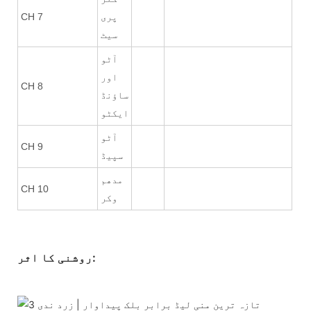
پری
CH 7
سیٹ
آٹو
اور
CH 8
ساؤنڈ
ایکٹو
آٹو
CH 9
سپیڈ
مدھم
CH 10
وکر
روشنی کا اثر: