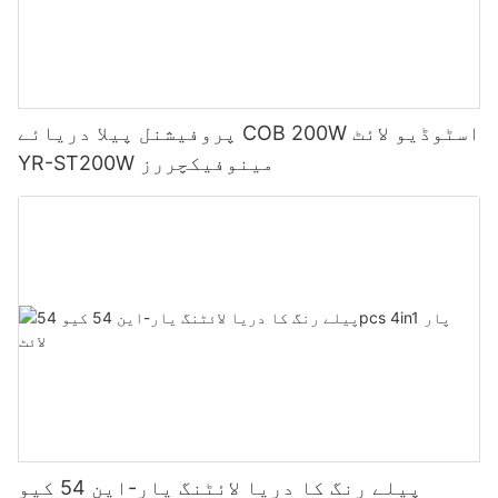
پروفیشنل پیلا دریائے COB 200W اسٹوڈیو لائٹ
YR-ST200W مینوفیکچررز
پیلے رنگ کا دریا لائٹنگ یار-این 54 کیو