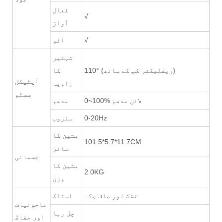
فعال
√
آواز
√
آٹو
شہتیر
110° (ریفلیکٹر کپ کے ساتھ)
کا
آپٹیکل
زاویہ
سسٹم
0~100% لائن مدھم
مدھم
0-20Hz
سٹروب
مشین کا
101.5*5.7*11.7CM
سائز
جسمانی
مشین کا
2.0KG
وزن
خشک اور صاف جگہ
اسٹاک
ماحولیات
چل رہا
اور حفاظ