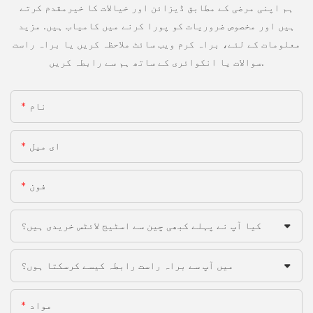
ہم اپنی مرضی کے مطابق ڈیزائن اور خیالات کا خیرمقدم کرتے
ہیں اور مخصوص ضروریات کو پورا کرنے میں کامیاب ہیں. مزید
معلومات کے لئے، براہ کرم ویب سائٹ ملاحظہ کریں یا براہ راست
سوالات یا انکوائری کے ساتھ ہم سے رابطہ کریں.
نام
ای میل
فون
کیا آپ نے پہلے کبھی چین سے اسٹیج لائٹس خریدی ہیں؟
میں آپ سے براہ راست رابطہ کیسے کرسکتا ہوں؟
مواد