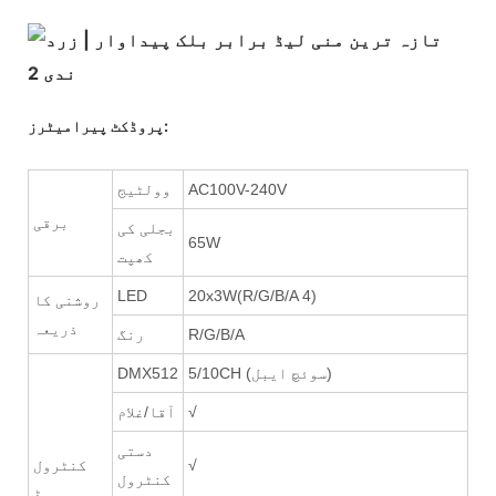
پروڈکٹ پیرامیٹرز:
AC100V-240V
وولٹیج
برقی
بجلی کی
65W
کھپت
LED
20x3W(R/G/B/A 4)
روشنی کا
ذریعہ
R/G/B/A
رنگ
5/10CH (سوئچ ایبل)
DMX512
√
آقا/غلام
دستی
√
کنٹرول
کنٹرول
موڈ