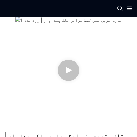
تازہ ترین منی لیڈ برابر بلک پیداوار |