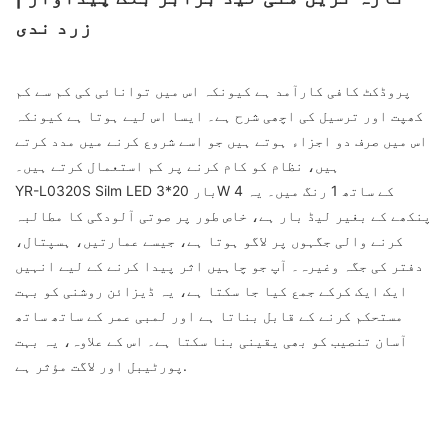
زرد ندی
پروڈکٹ کافی کارآمد ہے کیونکہ اس میں توانائی کی کم سے کم
کھپت اور ترسیل کی اچھی شرح ہے۔ ایسا اس لیے ہوتا ہے کیونکہ
اس میں صرف دو اجزاء ہوتے ہیں جو اسے شروع کرنے میں مدد کرتے
ہیں، نظام کو کام کرنے پر کم استعمال کرتے ہیں۔
YR-L0320S Silm LED بار 20*3W 4 کے ساتھ 1 رنگ میں۔ یہ
پنکھے کے بغیر لیڈ بار ہے، خاص طور پر صوتی آلودگی کا مطالبہ
کرنے والی جگہوں پر لاگو ہوتا ہے، جیسے عمارتیں، ہسپتال،
دفتر کی جگہ وغیرہ۔ آپ جو چاہیں اثر پیدا کرنے کے لیے انہیں
ایک ایک کرکے جمع کیا جا سکتا ہے، یہ ڈیزائن روشنی کو بہت
مستحکم کرنے کے قابل بناتا ہے اور لمبی عمر کے ساتھ ساتھ
آسان تنصیب کو بھی یقینی بنا سکتا ہے۔ اس کے علاوہ، یہ بہت
پورٹیبل اور لاگت مؤثر ہے.