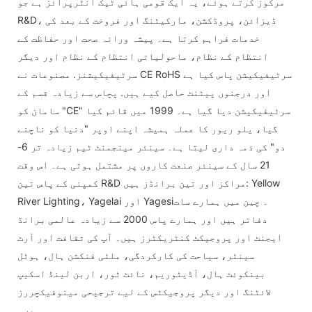
مرکوز کرتے ہوئے، یہ ایک قومی ہائی ٹیک انٹرپرائز ہے جو
R&D، ڈیزائن، پروڈکشن، مارکیٹنگ اور فروخت کے بعد کی
خدمات فراہم کرتا ہے۔ پیشہ ورانہ صحت اور حفاظت کے
انتظام کے نظام، ماحولیاتی انتظام کے نظام اور دیگر
سرٹیفیکیشنز. مصنوعات نے CE RoHS سرٹیفیکیشن پاس کیا ہے
اور درجنوں پیٹنٹ حاصل کیے ہیں. پچاس سے زیادہ قسم کے
سامان کو "CE" سرٹیفیکیشن دیا گیا ہے۔ 1999 میں قائم کیا
گیا، یلو ریور کا عملہ ہمیشہ اپنے اوپر "دنیا کو ناچنے
دو" کی ذمہ داری لیتا ہے۔ سینئر مینجمنٹ ٹیم زیادہ تر 6-
21 سال کے سینئر صنعت کاروں پر مشتمل ہوتی ہے۔ اس وقت
کمپنی کے پاس تین R&D مراکز اور تین برانڈز ہیں: Yellow
River Lighting، Yagelai اور Yagesi۔ چین میں ہمارے سات
دفاتر ہیں اور ہمارے پاس 2000 سے زیادہ عالمی برانڈ
ایجنٹ اور پروجیکٹ کنٹریکٹرز ہیں۔ آپ کی ثقافت اور آرٹ
سینٹر، سیاحت کی کارکردگی، ملٹی فنکشن ہال، ہوٹل
بینکوئٹ ہال، آڈیٹوریم، نائٹ ٹور، اربن لینڈ اسکیپ
لائٹنگ اور دیگر پروجیکٹس کے لیے ترجیحی مینوفیکچررز
ہیں۔