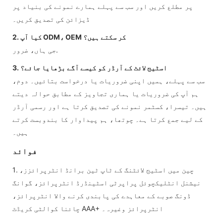
پر مطلع کریں اور سب سے پہلے ہمارے نمونے کی بنیاد پر
ڈیزائن کی تصدیق کریں۔
2. کیا آپ ODM، OEM کر سکتے ہیں؟
جی ہاں، ضرور.
3. اسٹیج لائٹ کے آرڈر کو کیسے آگے بڑھایا جائے؟
سب سے پہلے، ہمیں اپنی ضروریات یا درخواست بتائیں۔ دوم،
ہم آپ کی ضروریات یا ہماری تجاویز کے مطابق حوالہ دیتے
ہیں۔ تیسرا، کسٹمر نمونے کی تصدیق کرتا ہے اور رسمی آرڈر
کے لیے جمع کرتا ہے۔ چوتھا، ہم پیداوار کا بندوبست کرتے
ہیں۔
فوائد
1. چین میں اسٹیج لائٹنگ کے ٹاپ ٹین برانڈ انٹرپرائزز،
نیشنل انٹلیکچوئل پراپرٹی اسٹینڈرڈ انٹرپرائز، گوانگ
ڈونگ صوبے کے معاہدے کی پابندی کرنے والا انٹرپرائز،
چائنا کوالٹی کریڈٹ AAA+ انٹرپرائز وغیرہ۔