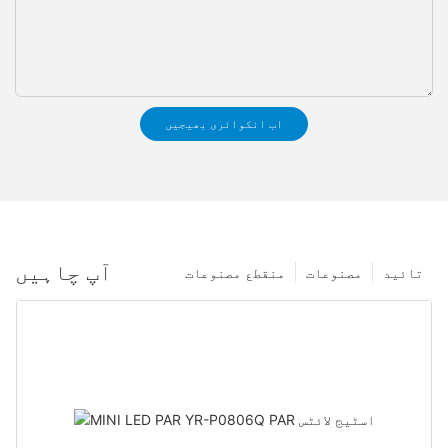
اب انکوائری بھیجیں
آپ چاہیں
تائید
مصنوعات
منقطع مصنوعات