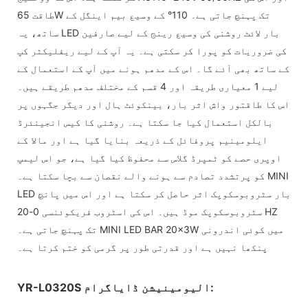
طاقت 65W تک پہنچ جاتی ہے۔ 110° کے وسیع بیم اینگل کے
ساتھ، یہ LED بار لائٹ روشنی کی وسیع رینج کے لیے صارفین
کی ضروریات کو پورا کر سکتی ہے۔ یہ آپ کے لیے ریفلیکٹر کپ
کے ساتھ بھی آئے گا۔ اس کے مدھم ہونے میں آپ کے استعمال کے
لیے 1 معیاری طریقہ اور 4 قسم کے مختلف مدھم طریقے ہیں۔
اس کا طاقتور واش اثر بار، بینکوئٹ ہال اور دیگر جگہوں پر
بالکل استعمال کیا جا سکتا ہے۔ روشنی کا کیس انجینئرڈ
ایلومینیم پروفائل کے ذریعہ بنایا گیا ہے اور مالا کے
اوپری حصے کو ٹمپرڈ گلاس سے محفوظ کیا گیا ہے، جو اس لیمپ
کو پرتشدد تصادم سے ہونے والے نقصان سے بچا سکتا ہے۔ MINI
LED بار سٹروبوسکوپک اثر حاصل کر سکتا ہے اور اس میں پانچ
سٹروبوسکوپک موڈ ہیں۔ اس کی اسٹروب فریکوئنسی 0-20 HZ
تک پہنچ جاتی ہے۔ MINI LED BAR 20x3W میں کوئی اندرونی
پنکھا نہیں ہے اور قدرتی طور پر گرمی کو ختم کرتا ہے۔
YR-L0320S الیومینیشن ڈایاگرام: