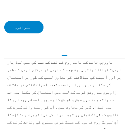
انکوائری
باورچی خانے کے باتھ روم کے لئے کس قسم کی منی لیڈ پار
لیمپ؟ ٹوائلٹ واٹر پروف چھت کے لیمپ کو مرکزی لیمپ کے طور
پر اور آئینے کی ہیڈلائٹس کو معاون لیمپ کے طور پر استعمال
کر سکتا ہے۔ یہ براہ راست متعدد اسپاٹ لائٹس کو مختلف
زاویوں سے روشن کرنے کے لیے بھی استعمال کر سکتا ہے، جس
سے باتھ روم میں جوش و خروش کا بھرپور احساس پیدا ہوتا
ہے۔ لہذا، گھر کی سجاوٹ میں، آپ کو رہنے والے کمرے کے
فانوس کے فینگ شوئی پر توجہ دینے کی کیا ضرورت ہے؟ گلِسکا
آج لیونگ روم فانوس کے فینگ شوئی ممنوع کی وضاحت کرنے کے