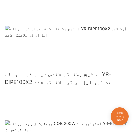
اسٹیج بلائنڈر لائٹس تیار کرنے والے YR-
DIPE100X2 آؤٹ ڈور ایل ای ڈی بلائنڈر لائٹ