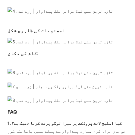
مصنوعات کی ظاہری شکل:
کام کی دکان:
FAQ
1. کیا اسٹیج لائٹ پروڈکٹ پر میرا لوگو پرنٹ کرنا ٹھیک ہے؟
جی ہاں براہ کرم ہماری پیداوار سے پہلے ہمیں باضابطہ طور