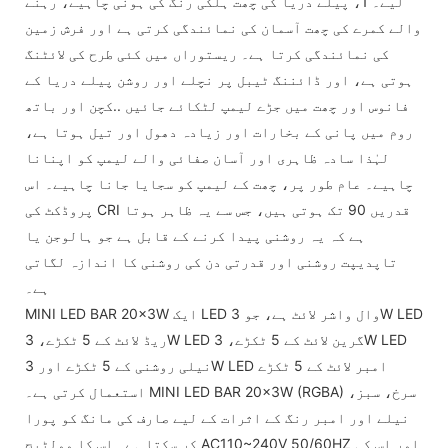
لیے۔ 1، پیلے دریا کی چھت ہلکی رنگ کی ہونی چاہیے، رہنے
والے کمرے کی چھت آسمان کی نمائندگی کرتی ہے اور فرش زمین
کی نمائندگی کرتا ہے۔ ریستوراں میں کئی طرح کی لائٹنگ
ہوتی ہے، اور ڈائننگ ٹیبل پر نچلے اور روشن پیلے دریا کے
فانوس اور چھت میں جڑے لیمپ لٹکائے جائیں ..کچن اور باتھ
روم میں پانی کے بخارات اور زیادہ دھول اور تیل ہوتا ہے،
لہٰذا سادہ ظاہری اور آسان صفائی والے لیمپ کو اپنانا
چاہیے۔ عام طور پر، چھت کے لیمپ کو سجایا جانا چاہیے۔ اس
پروڈکٹ کی CRI قدریں 90 تک ہوتی ہیں، جس سے یہ ظاہر ہوتا
ہے کہ یہ روشنی پیدا کرنے کے قابل ہے جو ہالوجن یا
تاپدیپت روشنی اور قدرتی دن کی روشنی کا اندازہ لگاتی
ہے۔
MINI LED BAR 20x3W ایک LED وال واشر لائٹ ہے، جو 3W LED
ریڈ لائٹ کے 5 ٹکڑے، 3W LED گرین لائٹ کے 5 ٹکڑے، 3W LED
نیلی روشنی کے 5 ٹکڑے اور 3W LED امبر لائٹ کے 5 ٹکڑے
استعمال کرتی ہے۔ MINI LED BAR 20x3W (RGBA) سرخ، سبز،
نیلے اور امبر رنگ کے اثرات کے لیے صارف کی مانگ کو پورا
کر سکتا ہے۔ اس کا وولٹیج AC110~240V 50/60HZ اور اس کی