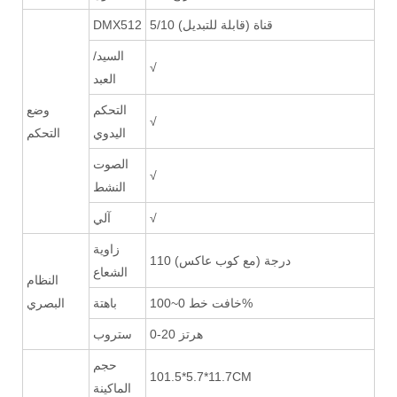
5/10 قناة (قابلة للتبديل)
DMX512
السيد/
√
العبد
التحكم
وضع
√
اليدوي
التحكم
الصوت
√
النشط
√
آلي
زاوية
110 درجة (مع كوب عاكس)
الشعاع
النظام
خافت خط 0~100%
باهتة
البصري
0-20 هرتز
ستروب
حجم
101.5*5.7*11.7CM
الماكينة