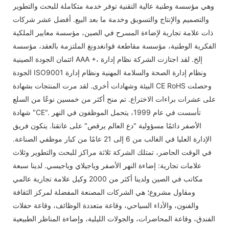
وهي مؤسسة وطنية عالية التقنية توفر خدمة متكاملة للبحث والتطوير
والتصميم والإنتاج والتسويق وخدمة ما بعد البيع. أفضل عشر شركات
ذات علامة تجارية لإضاءة المسرح في الصين، مؤسسة معايير الملكية
الفكرية الوطنية، مؤسسة مقاطعة قوانغدونغ الملتزمة بالعقد، مؤسسة
ائتمان الجودة الصينية AAA +، إلخ. لقد اجتازت الشركة نظام إدارة
الجودة ISO9001 ونظام إدارة الصحة والسلامة المهنية ونظام إدارة
البيئة وشهادات أخرى. لقد مرت المنتجات بشهادة CE RoHS وحصلت
على عشرات براءات الاختراع. تم منح أكثر من خمسين نوعًا من السلع
شهادة "CE". تأسست في عام 1999، يتحمل الموظفون في النهر
الأصفر دائمًا مسؤولية "دع العالم يرقص" على عاتقنا. يتكون فريق
الإدارة العليا في الغالب من 6 إلى 21 عامًا من كبار موظفي الصناعة.
في الوقت الحاضر، تمتلك الشركة ثلاثة مراكز للبحث والتطوير وثلاث
علامات تجارية: إضاءة النهر الأصفر وياجيلاي وياجيسي. لدينا سبعة
مكاتب في الصين ولدينا أكثر من 2000 وكيل علامة تجارية عالمي
ومقاول مشروع؛ هي الشركات المصنعة المفضلة لمركز الثقافة
والفنون، والأداء السياحي، وقاعة متعددة الوظائف، وقاعة حفلات
الفندق، وقاعة المحاضرات، والجولات الليلية، وإضاءة المناظر الطبيعية