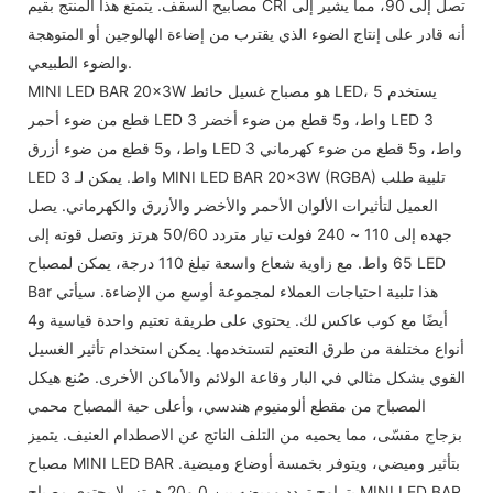
مصابيح السقف. يتمتع هذا المنتج بقيم CRI تصل إلى 90، مما يشير إلى
أنه قادر على إنتاج الضوء الذي يقترب من إضاءة الهالوجين أو المتوهجة
والضوء الطبيعي.
MINI LED BAR 20x3W هو مصباح غسيل حائط LED، يستخدم 5
قطع من ضوء أحمر LED 3 واط، و5 قطع من ضوء أخضر LED 3
واط، و5 قطع من ضوء أزرق LED 3 واط، و5 قطع من ضوء كهرماني
LED 3 واط. يمكن لـ MINI LED BAR 20x3W (RGBA) تلبية طلب
العميل لتأثيرات الألوان الأحمر والأخضر والأزرق والكهرماني. يصل
جهده إلى 110 ~ 240 فولت تيار متردد 50/60 هرتز وتصل قوته إلى
65 واط. مع زاوية شعاع واسعة تبلغ 110 درجة، يمكن لمصباح LED
Bar هذا تلبية احتياجات العملاء لمجموعة أوسع من الإضاءة. سيأتي
أيضًا مع كوب عاكس لك. يحتوي على طريقة تعتيم واحدة قياسية و4
أنواع مختلفة من طرق التعتيم لتستخدمها. يمكن استخدام تأثير الغسيل
القوي بشكل مثالي في البار وقاعة الولائم والأماكن الأخرى. صُنع هيكل
المصباح من مقطع ألومنيوم هندسي، وأعلى حبة المصباح محمي
بزجاج مقسّى، مما يحميه من التلف الناتج عن الاصطدام العنيف. يتميز
مصباح MINI LED BAR بتأثير وميضي، ويتوفر بخمسة أوضاع وميضية.
يتراوح تردد وميضه بين 0 و20 هرتز. لا يحتوي مصباح MINI LED BAR