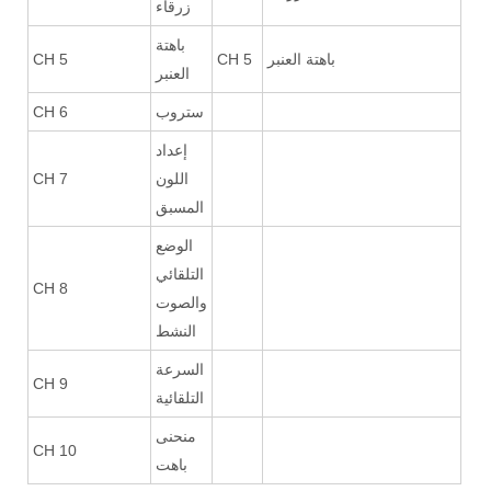
زرقاء
باهتة
باهتة العنبر
CH 5
CH 5
العنبر
ستروب
CH 6
إعداد
اللون
CH 7
المسبق
الوضع
التلقائي
CH 8
والصوت
النشط
السرعة
CH 9
التلقائية
منحنى
CH 10
باهت