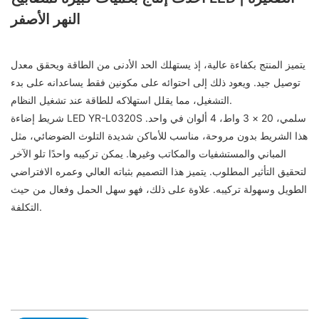
النهر الأصفر
يتميز المنتج بكفاءة عالية، إذ يستهلك الحد الأدنى من الطاقة ويحقق معدل
توصيل جيد. ويعود ذلك إلى احتوائه على مكونين فقط يساعدانه على بدء
التشغيل، مما يقلل استهلاكه للطاقة عند تشغيل النظام.
شريط إضاءة LED YR-L0320S سلمي، 20 × 3 واط، 4 ألوان في واحد.
هذا الشريط بدون مروحة، مناسب للأماكن شديدة التلوث الضوضائي، مثل
المباني والمستشفيات والمكاتب وغيرها. يمكن تركيبه واحدًا تلو الآخر
لتحقيق التأثير المطلوب. يتميز هذا التصميم بثباته العالي وعمره الافتراضي
الطويل وسهولة تركيبه. علاوة على ذلك، فهو سهل الحمل وفعال من حيث
التكلفة.