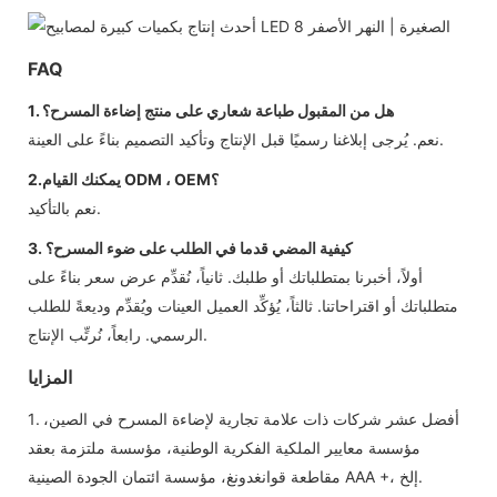
FAQ
1. هل من المقبول طباعة شعاري على منتج إضاءة المسرح؟
نعم. يُرجى إبلاغنا رسميًا قبل الإنتاج وتأكيد التصميم بناءً على العينة.
2.يمكنك القيام ODM ، OEM؟
نعم بالتأكيد.
3. كيفية المضي قدما في الطلب على ضوء المسرح؟
أولاً، أخبرنا بمتطلباتك أو طلبك. ثانياً، نُقدِّم عرض سعر بناءً على
متطلباتك أو اقتراحاتنا. ثالثاً، يُؤكِّد العميل العينات ويُقدِّم وديعةً للطلب
الرسمي. رابعاً، نُرتِّب الإنتاج.
المزايا
1. أفضل عشر شركات ذات علامة تجارية لإضاءة المسرح في الصين،
مؤسسة معايير الملكية الفكرية الوطنية، مؤسسة ملتزمة بعقد
مقاطعة قوانغدونغ، مؤسسة ائتمان الجودة الصينية AAA +، إلخ.