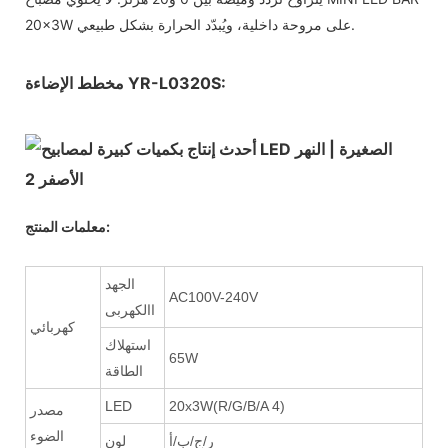
20x3W على مروحة داخلية، ويُبدّد الحرارة بشكل طبيعي.
مخطط الإضاءة YR-L0320S:
معلمات المنتج:
الجهد
AC100V-240V
االكهربى
كهربائي
استهلاك
65W
الطاقة
LED
20x3W(R/G/B/A 4)
مصدر
الضوء
ر/ج/ب/أ
لون