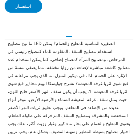
استفسار
ما نوع مصابيح LED الصغيرة المناسبة للمطبخ والحمام؟ يمكن
استخدام مصابيح السقف المقاومة للماء كمصباح رئيسي في
المرحاض، ومصابيح المرآة كمصباح إضافي. كما يمكن استخدام عدة
مصابيح كاشفة مباشرة لإضاءة من زوايا مختلفة، مما يضفي لمسةً من
الإثارة على الحمام. لذا، في ديكور المنزل، ما الذي يجب مراعاته في
فنغ شوي لثريا غرفة المعيشة؟ تشرح جوليسكا اليوم محاذير فنغ شوي
لثريا غرفة المعيشة. 1. يجب أن يكون سقف النهر الأصفر فاتح اللون،
حيث يمثل سقف غرفة المعيشة السماء والأرضية الأرض. تتوفر أنواع
عديدة من الإضاءة في المطعم، ويجب تعليق ثريات النهر الأصفر
المنخفضة والمشرقة ومصابيح السقف المزخرفة على طاولة الطعام.
يحتوي المطبخ والحمام على بخار ماء كبير وغبار وزيت أكثر، لذلك يجب
اختيار مصابيح بسيطة المظهر وسهلة التنظيف. بشكل عام، يجب تزيين