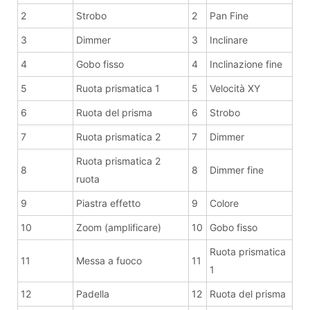
2
Strobo
2
Pan Fine
3
Dimmer
3
Inclinare
4
Gobo fisso
4
Inclinazione fine
5
Ruota prismatica 1
5
Velocità XY
6
Ruota del prisma
6
Strobo
7
Ruota prismatica 2
7
Dimmer
Ruota prismatica 2
8
8
Dimmer fine
ruota
9
Piastra effetto
9
Colore
10
Zoom (amplificare)
10
Gobo fisso
Ruota prismatica
11
Messa a fuoco
11
1
12
Padella
12
Ruota del prisma