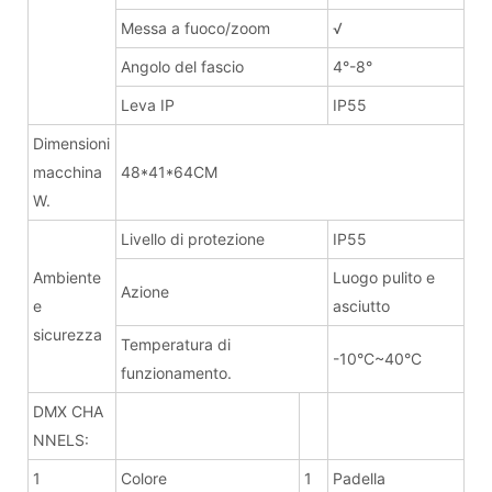
Messa a fuoco/zoom
√
Angolo del fascio
4°-8°
Leva IP
IP55
Dimensioni
macchina
48*41*64CM
W.
Livello di protezione
IP55
Ambiente
Luogo pulito e
Azione
e
asciutto
sicurezza
Temperatura di
-10°C~40°C
funzionamento.
DMX CHA
NNELS:
1
Colore
1
Padella