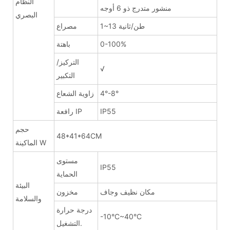
النظام
منشور متدرج ذو 6 أوجه
البصري
1~13 طن/ثانية
مصراع
0-100%
باهتة
التركيز/
√
التكبير
4°-8°
زاوية الشعاع
IP55
رافعة IP
حجم
48*41*64CM
الماكينة W
مستوى
IP55
الحماية
البيئة
مكان نظيف وجاف
مخزون
والسلامة
درجة حرارة
-10°C~40°C
التشغيل.