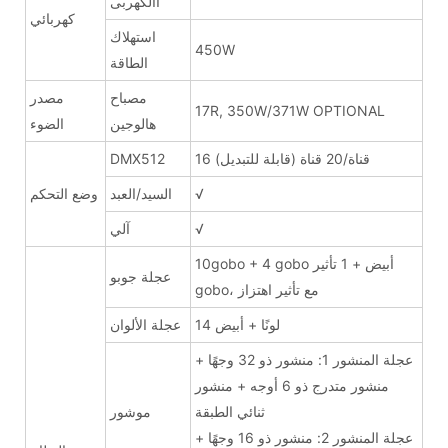
االكهربى
كهربائي
استهلاك
450W
الطاقة
مصباح
مصدر
17R, 350W/371W OPTIONAL
هالوجين
الضوء
16 قناة/20 قناة (قابلة للتبديل)
DMX512
√
السيد/العبد
وضع التحكم
√
آلي
10gobo + 4 gobo أبيض + 1 تأثير
عجلة جوبو
gobo، مع تأثير اهتزاز
14 لونًا + أبيض
عجلة الألوان
عجلة المنشور 1: منشور ذو 32 وجهًا +
منشور متدرج ذو 6 أوجه + منشور
ثنائي الطبقة
موشور
عجلة المنشور 2: منشور ذو 16 وجهًا +