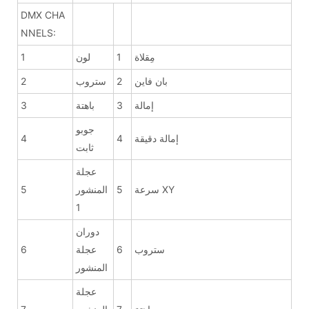
DMX CHA
NNELS:
مِقلاة
1
لون
1
بان فاين
2
ستروب
2
إمالة
3
باهتة
3
جوبو
إمالة دقيقة
4
4
ثابت
عجلة
سرعة XY
5
المنشور
5
1
دوران
ستروب
6
عجلة
6
المنشور
عجلة