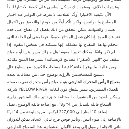
وعشرات الآلاف، ويعتمد ذلك بشكل أساسي على كيفية الاختيار! لنبدأ
الآن بكيفية الاختيار! أولًا، السلامة: لا تفرط في التوفير عند اختيار
المصابيح والفوانيس، ولكن تأكد أولًا من جودتها والتحقق من اكتمال
الضمان والشهادة. يمكن التحقق من ذلك بفصل كل مفتاح على حدة
عند فك العبوة. إذا كان فصل المفتاح طبيعيًا، فهذا يعني أن الحلقة التي
يتحكم بها هذا المفتاح بها مشكلة. إنها مشكلة في تسخين المقوم! إذا
لم تكن واثقًا، يمكنك تغيير المقوم! هل منزلك مزين بثريا أو مصباح
سقف من "النهر الأصفر"؟ مصابيح كريستالية؟ يتميز هذا المنتج بكثافة
لومن عالية، ما يوفر إضاءة كافية للمساحات الكبيرة، مع سطوع عالٍ
يسمح للمستخدمين بالرؤية بوضوح حتى من مسافات بعيدة.
مصباح الرأس المتحرك الخارجي
هو مصباح رأس متحرك نقي، صممته
شركة YELLOW RIVER للعملاء المتميزين. يتميز بشعاع قوي للغاية،
ويمكن للعديد من المنشورات المختلفة خلق تأثير ملك المنشور. زاوية
الشعاع قابلة للتبديل بين 4° و8°، مع إضاءة فائقة الوضوح، تصل
إضاءة 10 أمتار إلى 227,000 لوكس. مزود بلوحة من 14 لونًا
بالإضافة إلى ضوء أبيض، وتأثير قوس قزح ثنائي الاتجاه. يمكن للدوران
ثنائي الاتجاه الوصول إلى وضع الألوان العشوائية. هذا المصباح الخارجي