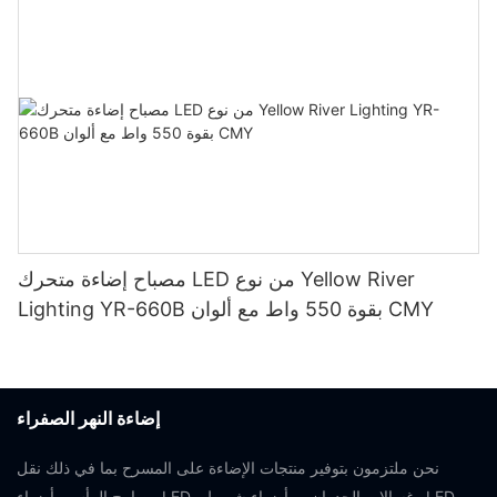
مصباح إضاءة متحرك LED من نوع Yellow River
Lighting YR-660B بقوة 550 واط مع ألوان CMY
إضاءة النهر الصفراء
نحن ملتزمون بتوفير منتجات الإضاءة على المسرح بما في ذلك نقل
مصابيح الرأس وأضواء LED ، وغسالات الجدران ، وأضواء شريط LED ،