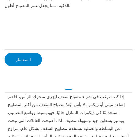
الذكية، مما يجعل عمر المصباح أطول.
استفسار
إذا كنت ترغب في شراء مصباح سقف ليزري متحرك الرأس، فاختر
إضاءة ميني أو ريكس. لا بأس. يُعدّ مصباح السقف من أكثر المصابيح
استخدامًا في ديكورات المنازل حاليًا، فهو بسيط وواسع التصميم،
ويتميز بسطوع جيد وسهولة تنظيف. لذا، أصبحت العائلات التي تبحث
عن البساطة والعملية تستخدم مصابيح السقف بشكل عام. تتراوح
أسعار مصابيح وفوانيس غرفة المعيشة ذات الرأس المتحرك بين مئات