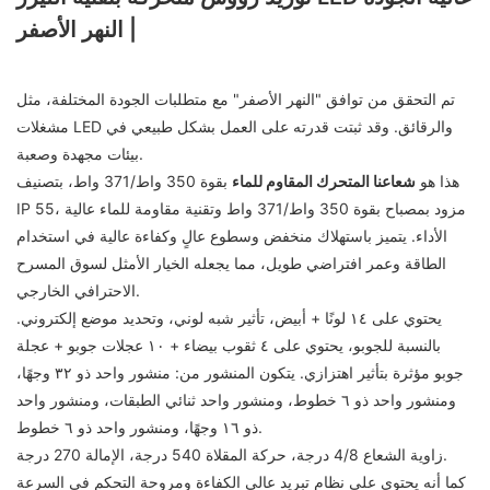
| النهر الأصفر
تم التحقق من توافق "النهر الأصفر" مع متطلبات الجودة المختلفة، مثل
مشغلات LED والرقائق. وقد ثبتت قدرته على العمل بشكل طبيعي في
بيئات مجهدة وصعبة.
هذا هو
شعاعنا المتحرك المقاوم للماء
بقوة 350 واط/371 واط، بتصنيف
IP 55، مزود بمصباح بقوة 350 واط/371 واط وتقنية مقاومة للماء عالية
الأداء. يتميز باستهلاك منخفض وسطوع عالٍ وكفاءة عالية في استخدام
الطاقة وعمر افتراضي طويل، مما يجعله الخيار الأمثل لسوق المسرح
الاحترافي الخارجي.
يحتوي على ١٤ لونًا + أبيض، تأثير شبه لوني، وتحديد موضع إلكتروني.
بالنسبة للجوبو، يحتوي على ٤ ثقوب بيضاء + ١٠ عجلات جوبو + عجلة
جوبو مؤثرة بتأثير اهتزازي. يتكون المنشور من: منشور واحد ذو ٣٢ وجهًا،
ومنشور واحد ذو ٦ خطوط، ومنشور واحد ثنائي الطبقات، ومنشور واحد
ذو ١٦ وجهًا، ومنشور واحد ذو ٦ خطوط.
زاوية الشعاع 4/8 درجة، حركة المقلاة 540 درجة، الإمالة 270 درجة.
كما أنه يحتوي على نظام تبريد عالي الكفاءة ومروحة التحكم في السرعة