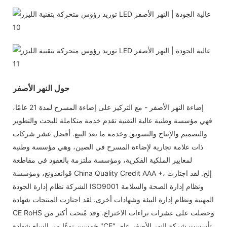
حول النهر الأصفر
إضاءة النهر الأصفر - مع التركيز على إضاءة المسرح لمدة 21 عامًا،
فهي مؤسسة وطنية عالية التقنية تقدم خدمة متكاملة للبحث والتطوير
والتصميم والإنتاج والتسويق وخدمة ما بعد البيع. أفضل عشر شركات
ذات علامة تجارية لإضاءة المسرح في الصين، وهي مؤسسة وطنية
لمعايير الملكية الفكرية، ومؤسسة ملتزمة بالعقود في مقاطعة
قوانغدونغ، ومؤسسة China Quality Credit AAA +، إلخ. لقد اجتازت
الشركة نظام إدارة الجودة ISO9001 ونظام إدارة الصحة والسلامة
المهنية ونظام إدارة البيئة وشهادات أخرى. لقد اجتازت المنتجات شهادة
CE RoHS وحصلت على عشرات براءات الاختراع. وقد مُنحت أكثر من
خمسين نوعًا من السلع شهادة "CE". تأسست شركة النهر الأصفر عام