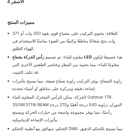
مميزات المنتج
الطاقة: يحتوي التركيب على مصباح قوي بقوة 350 وات أو 371
وات ينتج شعاعًا ساطعًا وكثيفًا من الضوء مناسبًا للاستخدام في
الهواء الطلق.
هذا خصيصًا ليكون
رأس الحركة بشعاع LED
مقاوم للماء: تم تصميم
مقاومًا للماء، مما يحميه من المطر وعناصر الطقس الأخرى التي
قد تتلف التثبيت.
زاوية الشعاع: يوفر التركيب زاوية شعاع ضيقة، مما يسمح بتأثيرات
إضاءة دقيقة ومركزة على مناطق أو أشياء محددة.
الحركة: يمكن للرأس المتحرك المقاوم للماء Outdoor 17R
350W/371W BEAM الدوران بزاوية 540 درجة أفقيًا و270 درجة
رأسيًا، مما يوفر مجموعة واسعة من خيارات الحركة ويسمح
بتأثيرات الإضاءة الديناميكية.
التحكم: متوافق مع أنظمة التحكم DMX، مما يسمح بالتحكم الدقيق