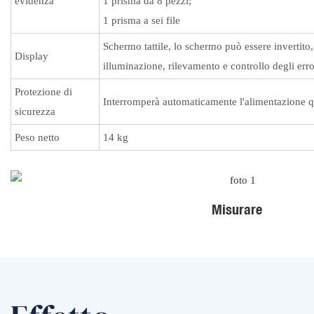
evidenza
1 prisma da 8 pezzi;
1 prisma a sei file
Schermo tattile, lo schermo può essere invertit
Display
illuminazione, rilevamento e controllo degli error
Protezione di
Interromperà automaticamente l'alimentazione qua
sicurezza
Peso netto
14 kg
Misurare