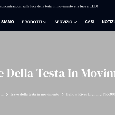
concentrandosi sulla luce della testa in movimento e la luce a LED!
I SIAMO
CASI
NOTIZI
PRODOTTI
SERVIZIO
e Della Testa In Movi
tti
Trave della testa in movimento
Hellow River Lighting YR-30