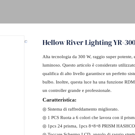
Hellow River Lighting YR-30
Alta tecnologia da 300 W, raggio super potente, e
luminoso. Questo articolo è considerato utilizzato
qualifica di alto livello garantisce un perfetto s
bulbo. Inoltre, questa luce ha una funzione RDM 
un controller grande e professionale.
Caratteristica:
◎ Sistema di raffreddamento migliorato.
◎ 1 PCS Ruota a 6 colori che lavora con il prisma 
◎ 1pcs 24 prisma, 1pcs 8+8+8 PRISM HASHCOM a t
◎ Toccare Schermo LCD, angolo di raggio strett