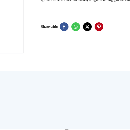
Share with:
Manuale
Utente
PDF