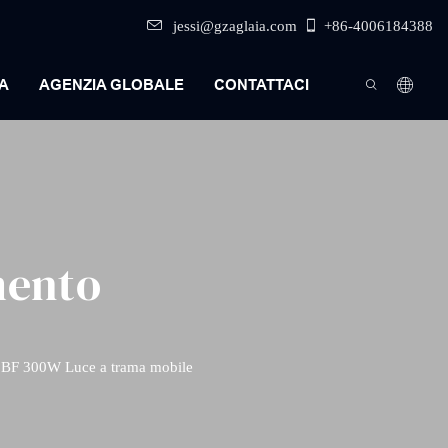
jessi@gzaglaia.com
+86-4006184388
A
AGENZIA GLOBALE
CONTATTACI
mento
0BF 300W Luce a trama mobile