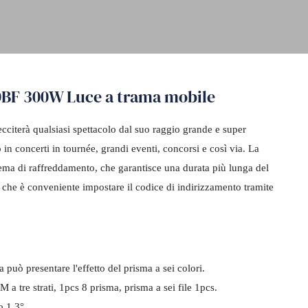
0BF 300W Luce a trama mobile
cciterà qualsiasi spettacolo dal suo raggio grande e super
 in concerti in tournée, grandi eventi, concorsi e così via. La
istema di raffreddamento, che garantisce una durata più lunga del
che è conveniente impostare il codice di indirizzamento tramite
può presentare l'effetto del prisma a sei colori.
re strati, 1pcs 8 prisma, prisma a sei file 1pcs.
o 1.3°