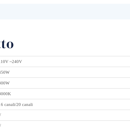
tto
110V ~240V
450W
300W
8000K
16 canali/20 canali
√
√