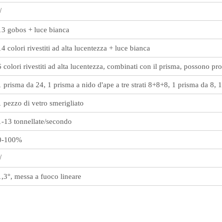
√
13 gobos + luce bianca
14 colori rivestiti ad alta lucentezza + luce bianca
6 colori rivestiti ad alta lucentezza, combinati con il prisma, possono pro
1 prisma da 24, 1 prisma a nido d'ape a tre strati 8+8+8, 1 prisma da 8, 1 
1 pezzo di vetro smerigliato
1-13 tonnellate/secondo
0-100%
√
1,3°, messa a fuoco lineare