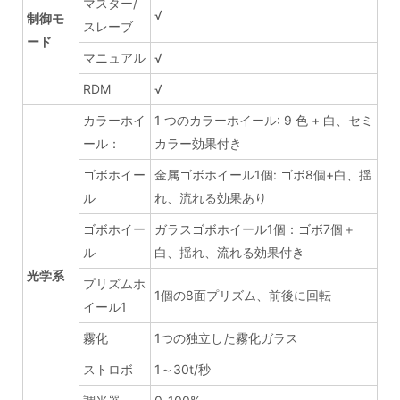
マスター/
√
制御モ
スレーブ
ード
マニュアル
√
RDM
√
カラーホイ
1 つのカラーホイール: 9 色 + 白、セミ
ール：
カラー効果付き
ゴボホイー
金属ゴボホイール1個: ゴボ8個+白、揺
ル
れ、流れる効果あり
ゴボホイー
ガラスゴボホイール1個：ゴボ7個＋
ル
白、揺れ、流れる効果付き
光学系
プリズムホ
1個の8面プリズム、前後に回転
イール1
霧化
1つの独立した霧化ガラス
ストロボ
1～30t/秒