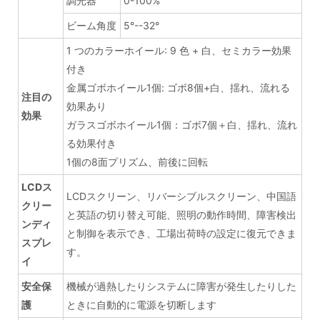
調光器
0-100%
ビーム角度
5°--32°
1 つのカラーホイール: 9 色 + 白、セミカラー効果
付き
金属ゴボホイール1個: ゴボ8個+白、揺れ、流れる
注目の
効果あり
効果
ガラスゴボホイール1個：ゴボ7個＋白、揺れ、流れ
る効果付き
1個の8面プリズム、前後に回転
LCDス
LCDスクリーン、リバーシブルスクリーン、中国語
クリー
と英語の切り替え可能、照明の動作時間、障害検出
ンディ
と制御を表示でき、工場出荷時の設定に復元できま
スプレ
す。
イ
安全保
機械が過熱したりシステムに障害が発生したりした
護
ときに自動的に電源を切断します