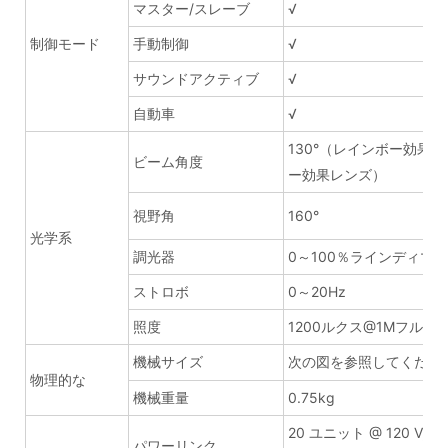
マスター/スレーブ
√
制御モード
手動制御
√
サウンドアクティブ
√
自動車
√
130°（レインボー効果
ビーム角度
ー効果レンズ）
視野角
160°
光学系
調光器
0～100％ラインディマー
ストロボ
0～20Hz
照度
1200ルクス@1Mフルブ
機械サイズ
次の図を参照してくださ
物理的な
機械重量
0.75kg
20 ユニット @ 120 V; 
パワーリンク