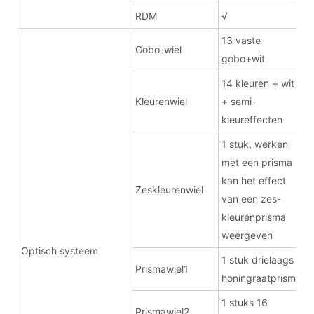
RDM
√
13 vaste
Gobo-wiel
gobo+wit
14 kleuren + wit
Kleurenwiel
+ semi-
kleureffecten
1 stuk, werken
met een prisma
kan het effect
Zeskleurenwiel
van een zes-
kleurenprisma
weergeven
Optisch systeem
1 stuk drielaags
Prismawiel1
honingraatprisma
1 stuks 16
Prismawiel2