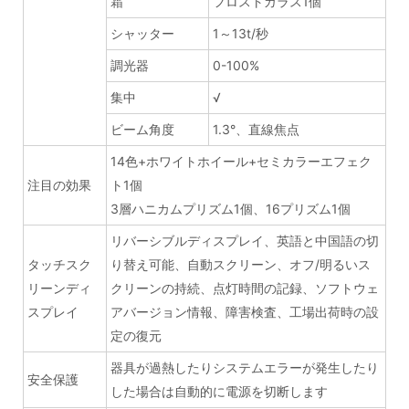
霜
フロストガラス1個
シャッター
1～13t/秒
調光器
0-100%
集中
√
ビーム角度
1.3°、直線焦点
14色+ホワイトホイール+セミカラーエフェク
注目の効果
ト1個
3層ハニカムプリズム1個、16プリズム1個
リバーシブルディスプレイ、英語と中国語の切
タッチスク
り替え可能、自動スクリーン、オフ/明るいス
リーンディ
クリーンの持続、点灯時間の記録、ソフトウェ
スプレイ
アバージョン情報、障害検査、工場出荷時の設
定の復元
器具が過熱したりシステムエラーが発生したり
安全保護
した場合は自動的に電源を切断します