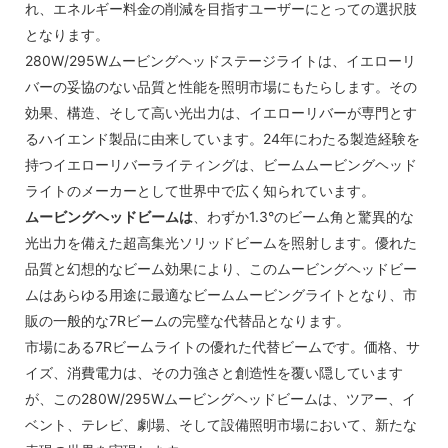
れ、エネルギー料金の削減を目指すユーザーにとっての選択肢
となります。
280W/295Wムービングヘッドステージライトは、イエローリ
バーの妥協のない品質と性能を照明市場にもたらします。その
効果、構造、そして高い光出力は、イエローリバーが専門とす
るハイエンド製品に由来しています。24年にわたる製造経験を
持つイエローリバーライティングは、ビームムービングヘッド
ライトのメーカーとして世界中で広く知られています。
ムービングヘッドビームは
、わずか1.3°のビーム角と驚異的な
光出力を備えた超高集光ソリッドビームを照射します。優れた
品質と幻想的なビーム効果により、このムービングヘッドビー
ムはあらゆる用途に最適なビームムービングライトとなり、市
販の一般的な7Rビームの完璧な代替品となります。
市場にある7Rビームライトの優れた代替ビームです。価格、サ
イズ、消費電力は、その力強さと創造性を覆い隠しています
が、この280W/295Wムービングヘッドビームは、ツアー、イ
ベント、テレビ、劇場、そして設備照明市場において、新たな