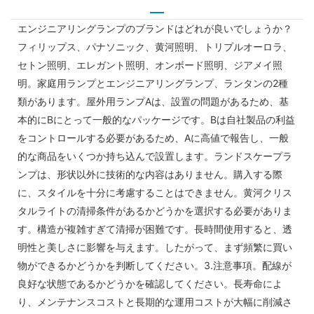
エンジニアリングランプのブランドはどれが良いでしょうか？
フィリップス、パナソニック、黄河照明、トリプルオーロラ、
セトン照明、エレガント照明、オンボード照明、ジアメイ照
明。家庭用ランプとエンジニアリングランプ、ランタンの2種
類があります。屋外用ランプAは、設置の問題があるため、基
本的にBにとって一般的なパッケージです。Bは自社製品の利益
をコントロールする必要があるため、Aに高値で報告し、一般
的な商品をいくつか持ち込んで設置します。ランドスケープラ
ンプは、形状以外に技術的な内容はありません。購入する際
に、スタイルを十分に考慮することはできません。黄河クリス
タルライトの清掃条件があるかどうかを選択する必要がありま
す。構造が複雑すぎて清掃が困難です。長時間使用すると、透
明性と美しさに影響を与えます。したがって、まず頻繁に買い
物ができるかどうかを判断してください。3.注意事項。配線が
良好な状態であるかどうかを確認してください。長寿命によ
り、メンテナンスコストと長期的な運用コストが大幅に削減さ