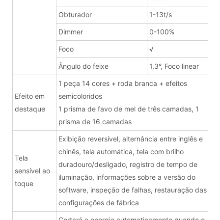
Obturador
1-13t/s
Dimmer
0-100%
Foco
√
Ângulo do feixe
1,3°, Foco linear
1 peça 14 cores + roda branca + efeitos
Efeito em
semicoloridos
destaque
1 prisma de favo de mel de três camadas, 1
prisma de 16 camadas
Exibição reversível, alternância entre inglês e
chinês, tela automática, tela com brilho
Tela
duradouro/desligado, registro de tempo de
sensível ao
iluminação, informações sobre a versão do
toque
software, inspeção de falhas, restauração das
configurações de fábrica
Cortará a energia automaticamente quando o