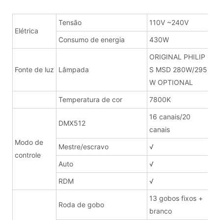
Tensão
110V ~240V
Elétrica
Consumo de energia
430W
ORIGINAL PHILIP
Fonte de luz
Lâmpada
S MSD 280W/295
W OPTIONAL
Temperatura de cor
7800K
16 canais/20
DMX512
canais
Modo de
Mestre/escravo
√
controle
Auto
√
RDM
√
13 gobos fixos +
Roda de gobo
branco