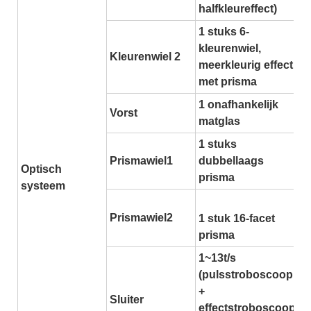
halfkleureffect)
1 stuks 6-
kleurenwiel,
Kleurenwiel 2
meerkleurig effect
met prisma
1 onafhankelijk
Vorst
matglas
1 stuks
Prismawiel1
dubbellaags
Optisch
prisma
systeem
Prismawiel2
1 stuk 16-facet
prisma
1~13t/s
(pulsstroboscoop
+
Sluiter
effectstroboscoop