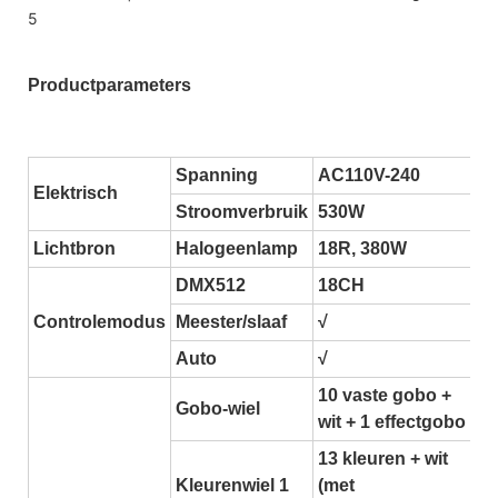
Productparameters
Spanning
AC110V-240
Elektrisch
Stroomverbruik
530W
Lichtbron
Halogeenlamp
18R, 380W
DMX512
18CH
Controlemodus
Meester/slaaf
√
Auto
√
10 vaste gobo +
Gobo-wiel
wit + 1 effectgobo
13 kleuren + wit
Kleurenwiel 1
(met