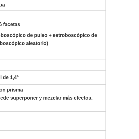
pa
6 facetas
roboscópico de pulso + estroboscópico de
oboscópico aleatorio)
l de 1,4°
con prisma
uede superponer y mezclar más efectos.