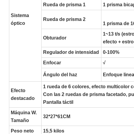
Rueda de prisma 1
1 prisma bica
Sistema
Rueda de prisma 2
óptico
1 prisma de 1
1~13 t/s (est
Obturador
efecto + estr
Regulador de intensidad
0-100%
Enfocar
√
Ángulo del haz
Enfoque linea
1 rueda de 6 colores, efecto multicolor 
Efecto
Con las 2 ruedas de prisma facetado, p
destacado
Pantalla táctil
Máquina W.
32*27*61CM
Tamaño
Peso neto
15,5 kilos