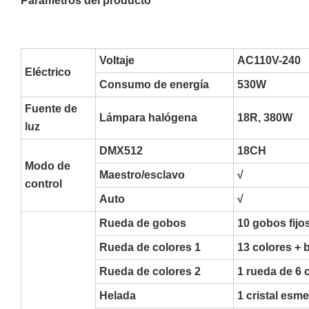
Parámetros del producto
Voltaje
AC110V-240
Eléctrico
Consumo de energía
530W
Fuente de
Lámpara halógena
18R, 380W
luz
DMX512
18CH
Modo de
Maestro/esclavo
√
control
Auto
√
Rueda de gobos
10 gobos fijo
Rueda de colores 1
13 colores + 
Rueda de colores 2
1 rueda de 6 
Helada
1 cristal esm