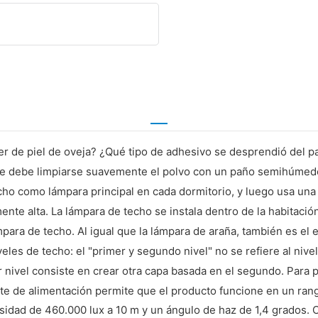
r de piel de oveja? ¿Qué tipo de adhesivo se desprendió del pap
que debe limpiarse suavemente el polvo con un paño semihúmedo
o como lámpara principal en cada dormitorio, y luego usa una en 
nte alta. La lámpara de techo se instala dentro de la habitación
mpara de techo. Al igual que la lámpara de araña, también es el 
eles de techo: el "primer y segundo nivel" no se refiere al nivel
r nivel consiste en crear otra capa basada en el segundo. Para 
te de alimentación permite que el producto funcione en un rango
dad de 460.000 lux a 10 m y un ángulo de haz de 1,4 grados. C