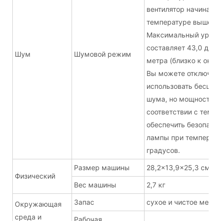
вентилятор начинает 
температуре выше 40
Максимальный урове
составляет 43,0 дБА 
Шум
Шумовой режим
метра (близко к окр
Вы можете отключить
использовать бесшу
шума, но мощность б
соответствии с темпе
обеспечить безопасн
лампы при температ
градусов.
Размер машины
28,2x13,9x25,3 см (б
Физический
Вес машины
2,7 кг
Запас
сухое и чистое место
Окружающая
среда и
Рабочая