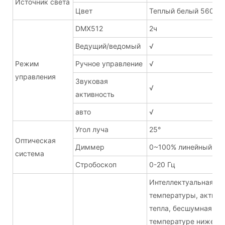
Источник света
Цвет
Теплый белый 5600К
DMX512
2ч
Ведущий/ведомый
√
Режим
Ручное управление
√
управления
Звуковая
√
активность
авто
√
Угол луча
25°
Оптическая
Диммер
0~100% линейный д
система
Стробоскоп
0-20 Гц
Интеллектуальная си
температуры, активн
тепла, бесшумная ра
температуре ниже 40