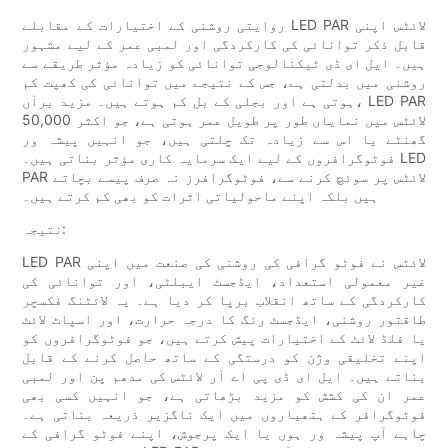
روایتی روشنی کے اختیارات کے مقابلے LED PAR لائٹس اپنی
قابل ذکر توانائی کی کارکردگی اور لمبی عمر کے لیے مشہور
ہیں۔ ایل ای ڈی ٹیکنالوجی توانائی کو زیادہ مؤثر طریقے سے
روشنی میں بدلتی ہے، جس کے نتیجے میں توانائی کی کھپت کم
ہوتی ہے اور بجلی کے بل کم ہوتے ہیں۔ مزید برآں، LED PAR
لائٹس میں نمایاں طور پر طویل عمر ہوتی ہے، جو اکثر 50,000
گھنٹے یا اس سے زیادہ تک چلتی ہیں، جو انہیں پیشہ ور
فوٹوگرافروں کے لیے ایک سرمایہ کاری مؤثر بناتی ہیں۔ LED
PAR لائٹس پر سوئچ کرنے سے، فوٹوگرافرز نہ صرف پیسے بچاتے
ہیں بلکہ اپنے ماحولیاتی اثرات کو بھی کم کرتے ہیں۔
نتیجہ:
LED PAR لائٹس نے فوٹو گرافی کی روشنی کی صنعت میں اپنی
غیر معمولی استعداد، ایڈجسٹ ایبلٹی، اور توانائی کی
کارکردگی کے ساتھ انقلاب برپا کر دیا ہے۔ یہ لائٹنگ فکسچر
طاقتور روشنی، ایڈجسٹ رنگ کا درجہ حرارت، اور اسپاٹ لائٹ
یا فلڈ لائٹ کے اختیارات پیش کرتے ہیں، جو فوٹوگرافروں کو
اپنے تخلیقی وژن کو درستگی کے ساتھ حاصل کرنے کے قابل
بناتے ہیں۔ ایل ای ڈی پی اے آر لائٹس کی مدھم پن اور لمبی
عمر ان کی کشش کو مزید بڑھاتی ہے، جو انہیں کسی بھی
فوٹوگرافر کے ہتھیاروں میں ایک ناگزیر ذریعہ بناتی ہے۔
چاہے آپ پیشہ ور ہوں یا ایک پرجوش، اپنے فوٹو گرافی کے