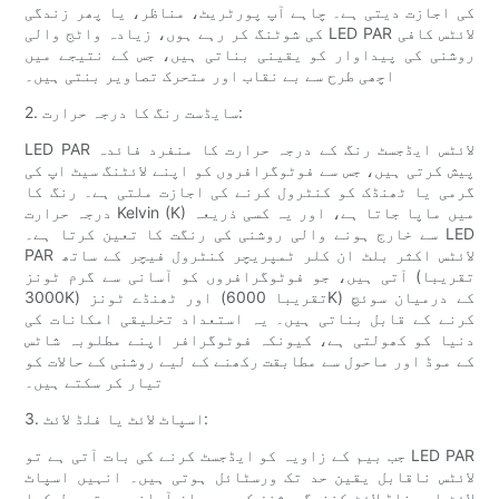
کی اجازت دیتی ہے۔ چاہے آپ پورٹریٹ، مناظر، یا پھر زندگی
کی شوٹنگ کر رہے ہوں، زیادہ واٹج والی LED PAR لائٹس کافی
روشنی کی پیداوار کو یقینی بناتی ہیں، جس کے نتیجے میں
اچھی طرح سے بے نقاب اور متحرک تصاویر بنتی ہیں۔
2. سایڈست رنگ کا درجہ حرارت:
LED PAR لائٹس ایڈجسٹ رنگ کے درجہ حرارت کا منفرد فائدہ
پیش کرتی ہیں، جس سے فوٹوگرافروں کو اپنے لائٹنگ سیٹ اپ کی
گرمی یا ٹھنڈک کو کنٹرول کرنے کی اجازت ملتی ہے۔ رنگ کا
درجہ حرارت Kelvin (K) میں ماپا جاتا ہے، اور یہ کسی ذریعہ
سے خارج ہونے والی روشنی کی رنگت کا تعین کرتا ہے۔ LED
PAR لائٹس اکثر بلٹ ان کلر ٹمپریچر کنٹرول فیچر کے ساتھ
آتی ہیں، جو فوٹوگرافروں کو آسانی سے گرم ٹونز (تقریبا
3000K) اور ٹھنڈے ٹونز (تقریبا 6000K) کے درمیان سوئچ
کرنے کے قابل بناتی ہیں۔ یہ استعداد تخلیقی امکانات کی
دنیا کو کھولتی ہے، کیونکہ فوٹوگرافر اپنے مطلوبہ شاٹس
کے موڈ اور ماحول سے مطابقت رکھنے کے لیے روشنی کے حالات کو
تیار کر سکتے ہیں۔
3. اسپاٹ لائٹ یا فلڈ لائٹ:
جب بیم کے زاویہ کو ایڈجسٹ کرنے کی بات آتی ہے تو LED PAR
لائٹس ناقابل یقین حد تک ورسٹائل ہوتی ہیں۔ انہیں اسپاٹ
لائٹ اور فلڈ لائٹ کنفیگریشنز کے درمیان آسانی سے تبدیل کیا