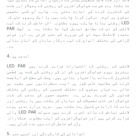
جا سکتا ہے، جس سے فوٹوگرافروں کو روشنی کے پھیلاؤ اور شدت
کو کنٹرول کرنے کی اجازت ملتی ہے۔ چاہے آپ کسی مخصوص
موضوع پر توجہ مرکوز کرنا چاہتے ہیں یا ایک وسیع، حتیٰ کہ
روشنی بنانا چاہتے ہیں، مطلوبہ اثر حاصل کرنے کے لیے LED
PAR لائٹس کو اس کے مطابق تبدیل کیا جا سکتا ہے۔ یہ لچک
متعدد لائٹنگ سیٹ اپ کی ضرورت کو ختم کرتی ہے اور فوٹو
گرافی کی مختلف انواع کے لیے درکار سامان کو آسان بناتی
ہے۔
4. مدھم پن:
LED PAR لائٹس کم روشنی کے اختیارات فراہم کرنے میں
بہترین ہیں، فوٹوگرافروں کو ان کی روشنی کی شدت پر قطعی
کنٹرول کے ساتھ بااختیار بناتی ہیں۔ چمک کی سطح کو ایڈجسٹ
کرنے کی صلاحیت خاص طور پر ایسے منظرناموں میں مفید ہو
جاتی ہے جہاں موضوع کے مختلف شعبوں کو روشنی کی مختلف
شدتوں کی ضرورت ہوتی ہے۔ مخصوص حصوں کو مدھم کر کے،
فوٹوگرافر خاص تفصیلات کو نمایاں کر سکتے ہیں یا روشنی اور
سائے کا ڈرامائی کھیل بنا سکتے ہیں۔ مزید برآں، مدھم ہونے
والی LED PAR لائٹس نمائش کے ساتھ تجربہ کرنے میں سہولت
فراہم کرتی ہیں اور فوٹوگرافروں کو اپنے مطلوبہ فنکارانہ
وژن کو حاصل کرنے میں مدد کرتی ہیں۔
5. توانائی کی کارکردگی اور لمبی عمر: