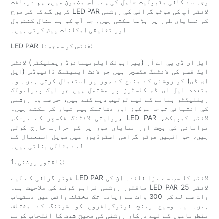
وجہ سے کافی مقبولیت حاصل کی ہے۔ اس مضمون میں، ہم دریافت
کریں گے کہ کس طرح LED PAR لائٹس آپ کی فوٹو گرافی کی روشنی
کو نمایاں طور پر بڑھا سکتی ہیں، جو آپ کو بے مثال کنٹرول
اور تخلیقی امکانات پیش کرتی ہیں۔
LED PAR لائٹس کو سمجھنا:
ایل ای ڈی پی اے آر (پیرابولک ایلومینائزڈ ریفلیکٹر) لائٹس
ایک قسم کی لائٹنگ فکسچر ہیں جو لائٹ ایمیٹنگ ڈائیوڈس (ایل
ای ڈی) کو روشنی کے منبع کے طور پر استعمال کرتی ہیں۔ وہ
متعدد ایل ای ڈی کلسٹرز پر مشتمل ہیں جو ایک پیرابولک
ریفلیکٹر بنانے کے لیے ترتیب دیے گئے ہیں، جس سے وہ روشنی
کی انتہائی توجہ مرکوز اور دشاتمک بیم تیار کر سکتے ہیں۔
روایتی لائٹنگ فکسچر کے برعکس، LED PAR لائٹس کمپیکٹ،
توانائی کی بچت اور نمایاں طور پر کم حرارت خارج کرتی
ہیں، جو انہیں فوٹو گرافی اسٹوڈیوز میں طویل استعمال کے
لیے مثالی بناتی ہیں۔
1. طاقتور روشنی:
فوٹو گرافی کے لیے LED PAR لائٹس کا سب سے بڑا فائدہ ان کی
طاقتور روشنی فراہم کرنے کی صلاحیت ہے۔ LED PAR لائٹس 25
واٹ سے لے کر 300 واٹ سے زیادہ تک مختلف واٹس میں دستیاب
ہیں۔ یہ وسیع رینج فوٹوگرافروں کو شوٹنگ کے مختلف
منظرناموں کے لیے درکار روشنی کی صحیح شدت کا انتخاب کرنے