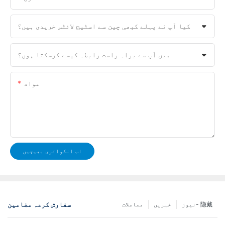
کیا آپ نے پہلے کبھی چین سے اسٹیج لائٹس خریدی ہیں؟
میں آپ سے براہ راست رابطہ کیسے کرسکتا ہوں؟
مواد
اب انکوائری بھیجیں
سفارش کردہ مضامین
نیوز- 隐藏
خبریں
معاملات