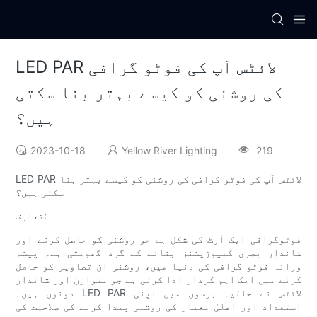
LED PAR لائٹس آپ کی فوٹو گرافی
کی روشنی کو کیسے بہتر بنا سکتی
ہیں؟
2023-10-18
Yellow River Lighting
219
LED PAR لائٹس آپ کی فوٹو گرافی کی روشنی کو کیسے بہتر بنا
سکتی ہیں؟
تعارف:
فوٹوگرافی ایک آرٹ کی شکل ہے جو روشنی کو حاصل کرنے اور
شاندار بصری کمپوزیشنز بنانے کے گرد گھومتی ہے۔ پیشہ
ورانہ فوٹو گرافی کی دنیا میں، روشنی ان تصاویر کو حاصل
کرنے میں ایک اہم کردار ادا کرتی ہے جو متوازن اور شاندار
دونوں ہیں۔ LED PAR لائٹس نے حالیہ برسوں میں اپنی
استعداد اور اعلیٰ معیار کی روشنی پیدا کرنے کی صلاحیت کی