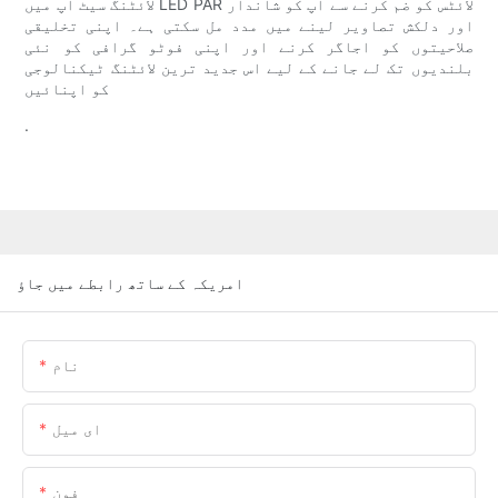
لائٹنگ سیٹ اپ میں LED PAR لائٹس کو ضم کرنے سے آپ کو شاندار
اور دلکش تصاویر لینے میں مدد مل سکتی ہے۔ اپنی تخلیقی
صلاحیتوں کو اجاگر کرنے اور اپنی فوٹو گرافی کو نئی
بلندیوں تک لے جانے کے لیے اس جدید ترین لائٹنگ ٹیکنالوجی
کو اپنائیں
.
امریکہ کے ساتھ رابطے میں جاؤ
نام
ای میل
فون