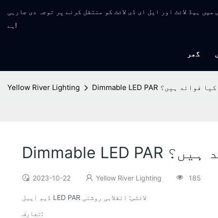
مینوفیکچر جس میں ہیڈ لائٹ اور ایل ای ڈی لائٹ کو منتقل کرنے پر توجہ دی جارہی
ہے!
گھر
Di لائٹس کے کیا فوائد ہیں؟
Yellow River Lighting
 فوائد ہیں؟
2023-10-22
Yellow River Lighting
185
ڈیم ایبل LED PAR لائٹس: انقلابی روشنی
تعارف: