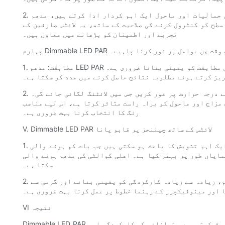
2. مہمان نوازی کی صنعت: مہمان نوازی کے شعبے میں، جہاں جمالیات اور ماحول ایک اہم کردار ادا کرتے ہیں، مدھم LED PAR لائٹس بہت زیادہ مقبولیت حاصل کر رہی ہیں۔ ہوٹلوں سے لے کر
ح کو کنٹرول کرنے کی صلاحیت کے ساتھ، یہ لائٹس صارفین کے
تجربے اور اطمینان کو بڑھانے میں معاون ہیں۔
کا انتخاب کرتے وقت جن عوامل پر غور کرنا چاہیے۔
1. مطابقت: مدھم LED PAR لائٹس کی دنیا میں جانے سے پہلے، روشنی کے بلب اور مدھم نظام کے درمیان مطابقت کو یقینی بنانا ضروری ہے۔ LED dimmers میں سرمایہ کاری کرنا یا موجودہ dimming
ریز کرتے ہوئے مطلوبہ نتائج حاصل کرنے میں مدد کر سکتا ہے۔
2. رنگ کا درجہ حرارت: اس جگہ کے لیے مطلوبہ رنگ کے درجہ حرارت پر غور کریں جس میں لائٹنگ لگائی جائے گی۔ Dimmable LED PAR لائٹس رنگین درجہ حرارت کی ایک رینج میں دستیاب ہیں، جو
مزاج اور ماحول کو براہ راست متاثر کرتا ہے، اس لیے مناسب
رنگ کا انتخاب کرنا بہت ضروری ہے۔
V. Dimmable LED PAR لائٹس کے ساتھ چیلنجز پر قابو پانا
1. ٹمٹماہٹ: ہلکی ہلکی لائٹس ایک پریشانی اور ایک اہم تشویش کا باعث ہو سکتی ہیں جب بات کم ہونے والی LED PAR لائٹس کی ہو۔ تاہم، جدید ٹیکنالوجی نے ایل ای ڈی لائٹنگ کے اس پہلو کو
یاں طور پر بہتر کیا ہے۔ اعلی کوالٹی کی مدھم ہونے والی LED PAR لائٹس کا انتخاب کرنا اور مدھم نظام کے ساتھ مطابقت کو یقینی بنانا کسی بھی ٹمٹماتے مسائل کو کم کرنے میں مدد کر
سکتا ہے۔
2. زیادہ گرم ہونا: ایل ای ڈی لائٹس اپنی کم سے کم گرمی پیدا کرنے کے لیے مشہور ہیں، جو زیادہ گرمی کے خطرے کو کم کرتی ہیں۔ تاہم، زیادہ سے زیادہ کارکردگی کو یقینی بنانے اور گرمی سے
 اور مینوفیکچرر کے رہنما خطوط پر عمل کرنا بہت ضروری ہے۔
VI نتیجہ
Dimmable LED PAR لائٹس روشنی کی ٹیکنالوجی میں ایک اہم پیشرفت کی نمائندگی کرتی ہیں، جو روایتی روشنی کے اختیارات کے مقابلے ان گنت فوائد پیش کرتی ہیں۔ توانائی کی کارکردگی اور