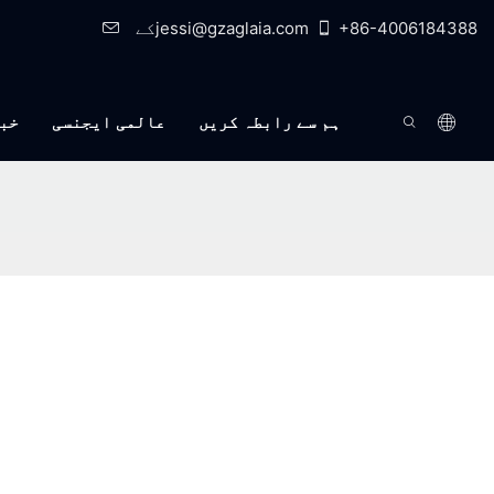
+86-4006184388
کےjessi@gzaglaia.com
ہم سے رابطہ کریں
عالمی ایجنسی
خب