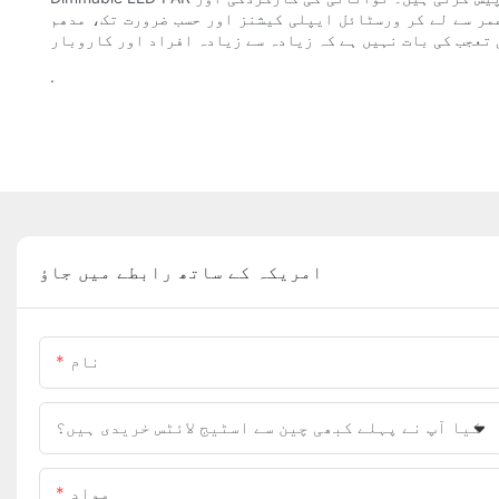
ئل ایپلی کیشنز اور حسب ضرورت تک، مدھم LED PAR لائٹس ہمارے گھروں اور تجارتی جگہوں کو روشن کرنے کے طریقے میں انقلاب برپا کر رہی ہیں۔ بہترین ماحول
.
امریکہ کے ساتھ رابطے میں جاؤ
نام
کیا آپ نے پہلے کبھی چین سے اسٹیج لائٹس خریدی ہیں؟
مواد