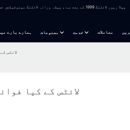
پیلا ریور لائٹنگ 1999 کے بعد سے ، پیشہ ورانہ لائٹنگ 
ریں
معاملات
ہمارے بارے میں
خدمت
مصنوعات
mmable LED PAR
Dimmable LED PAR لائٹس کے کیا