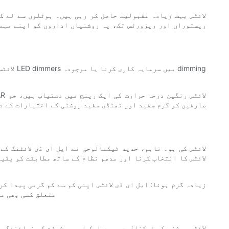
ریستوراں اور ریزورٹس تک، یہ روشنیاں اداروں کو اپنے مہما
صارفین کو گرم سفید اور ٹھنڈی سفید روشنی کے اختیارات کے د
متعلق کسی بھی م