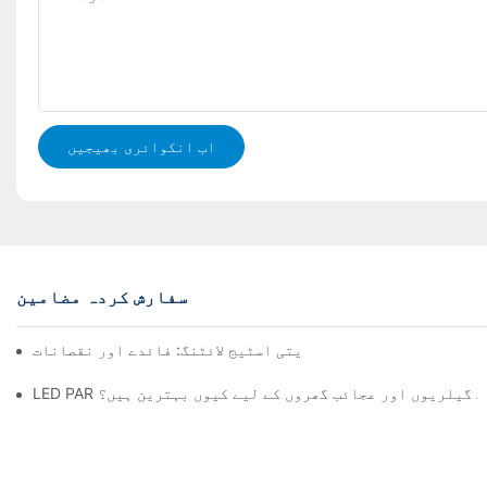
اب انکوائری بھیجیں
سفارش کردہ مضامین
یج لائٹ بارز بمقابلہ روایتی اسٹیج لائٹنگ: فائدے اور نقصانات
لائٹس آرٹ گیلریوں اور عجائب گھروں کے لیے کیوں بہترین ہیں؟