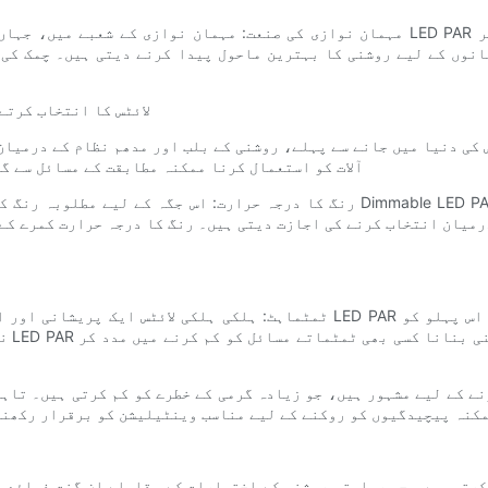
نوں کے لیے روشنی کا بہترین ماحول پیدا کرنے دیتی ہیں۔ چمک کی سط
چہارم Dimmable LED PAR لائٹس 
آلات کو استعمال کرنا ممکنہ مطابقت کے مسائل سے گ
رمیان انتخاب کرنے کی اجازت دیتی ہیں۔ رنگ کا درجہ حرارت کمرے کے 
نما
مکنہ پیچیدگیوں کو روکنے کے لیے مناسب وینٹیلیشن کو برقرار رکھنا