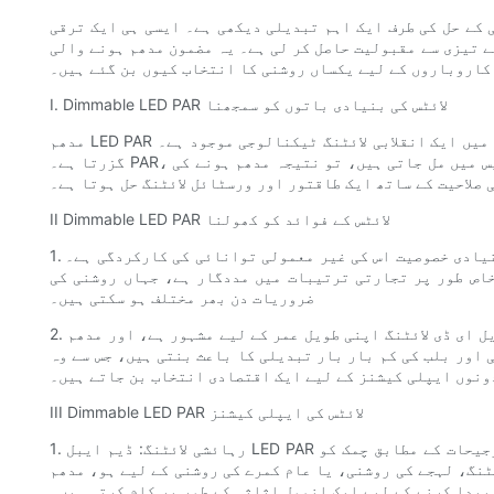
یلی دیکھی ہے۔ ایسی ہی ایک ترقی dimmable LED PAR لائٹس کا تعارف ہے، جس نے
یہ مضمون مدھم ہونے والی LED PAR لائٹس کی دنیا میں ڈوبتا ہے، ان کی تبدیلی کی خصوصیات کو دریافت کرتا ہے اور اس
 کاروباروں کے لیے یکساں روشنی کا انتخاب کیوں بن گئے ہیں۔
I. Dimmable LED PAR لائٹس کی بنیادی باتوں کو سمجھنا
مدھم LED PAR لائٹس کے مرکز میں ایک انقلابی لائٹنگ ٹیکنالوجی موجود ہے۔ LED، یا Light Emitting Diode، ایک سیمی کنڈکٹر ڈیوائس ہے جو اس وقت روشنی پیدا کرتی ہے جب کوئی برقی رو اس سے
گزرتا ہے۔ PAR، پیرابولک ایلومینائزڈ ریفلیکٹر کے لیے مختصر، روشنی کے بلب کی شکل اور عکاس کوٹنگ سے مراد ہے۔ جب یہ دونوں ٹیکنالوجیز آپس میں مل جاتی ہیں، تو نتیجہ مدھم ہونے کی
 صلاحیت کے ساتھ ایک طاقتور اور ورسٹائل لائٹنگ حل ہوتا ہے۔
II Dimmable LED PAR لائٹس کے فوائد کو کھولنا
1. توانائی کی کارکردگی: عام طور پر ایل ای ڈی لائٹنگ کی ایک بنیادی خصوصیت اس کی غیر معمولی توانائی کی کارکردگی ہے۔ Dimmable LED PAR لائٹس صارفین کو چمک کی سطح کو ایڈجسٹ کرنے کی
خاص طور پر تجارتی ترتیبات میں مددگار ہے، جہاں روشنی کی
ضروریات دن بھر مختلف ہو سکتی ہیں۔
2. توسیع شدہ لائف اسپین: ایل ای ڈی لائٹنگ اپنی طویل عمر کے لیے مشہور ہے، اور مدھم LED PAR لائٹس اس سے مستثنیٰ نہیں ہیں۔ تقریباً 25,000 سے 50,000 گھنٹے کی اوسط عمر کے ساتھ، یہ لائٹس
اور بلب کی کم بار بار تبدیلی کا باعث بنتی ہیں، جس سے وہ
ونوں ایپلی کیشنز کے لیے ایک اقتصادی انتخاب بن جاتے ہیں۔
III Dimmable LED PAR لائٹس کی ایپلی کیشنز
1. رہائشی لائٹنگ: ڈیم ایبل LED PAR لائٹس رہائشی جگہوں کے لیے روشنی کا ایک مثالی حل فراہم کرتی ہیں۔ ان کی استعداد گھر کے مالکان کو مختلف حالات اور ذاتی ترجیحات کے مطابق چمک کو
ی، یا عام کمرے کی روشنی کے لیے ہو، مدھم LED PAR لائٹس مطلوبہ ماحول
پیدا کرنے کے لیے ایک انمول اثاثہ کے طور پر کام کرتی ہیں۔