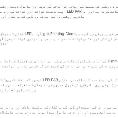
شنی کی صنعت نے زیادہ توانائی کی بچت اور ماحول دوست روشنی کے حل کی طرف ایک اہم تبد
اپنے مختلف فوائد اور فوائد کی وجہ سے تیزی سے مقبولیت حاصل کر لی ہے۔ 
بات پر روشنی ڈالتا ہے کہ وہ گھر کے مالکان اور
اضافی
روریات کی بنیاد پر توانائی کی کھپت کو کم کرتی ہے۔ یہ موافقت 
وڑ دیتی ہیں۔ اس طرح کی طویل عمریں دیکھ بھال کے اخراجات میں کمی 
رہائشی اور تجارتی د
 ایک وسیع اور آرام دہ ماحول پیدا ہوتا ہے۔ چاہے وہ ٹاسک لائٹنگ، لہجے کی روشن