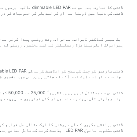
حالیہ برسوں میں، رو
اجازت دے کر اسے ایک قدم آگے لے جاتی ہیں، اس طرح مخصوص ض
اپنے روایتی تاپدیپت ہم منصبوں کو کئی ترتیبوں سے پیچھے چھ
ایڈجسٹ کرنے کے قابل بناتی ہے، جس سے