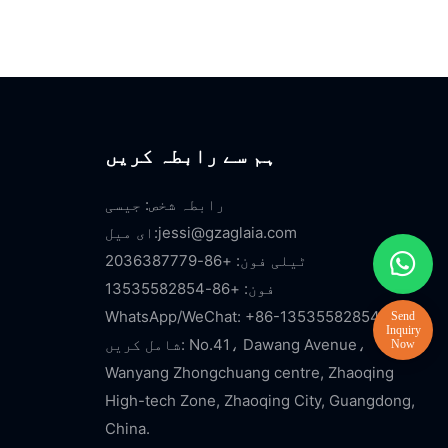
ہم سے رابطہ کریں
رابطہ شخص: جیسی
jessi@gzaglaia.com
ای میل:
ٹیلی فون: +86-2036387779
فون: +86-13535582854
WhatsApp/WeChat: +86-13535582854
شامل کریں: No.41، Dawang Avenue،
Wanyang Zhongchuang centre, Zhaoqing
High-tech Zone, Zhaoqing City, Guangdong,
China.