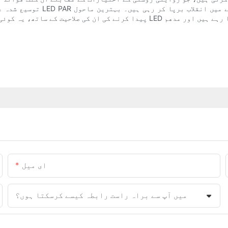
توسیع شدہ عمر سے لے کر ورسٹا
ای میل
میں آپ سے براہ راست رابطہ کیسے کرسکتا ہوں؟