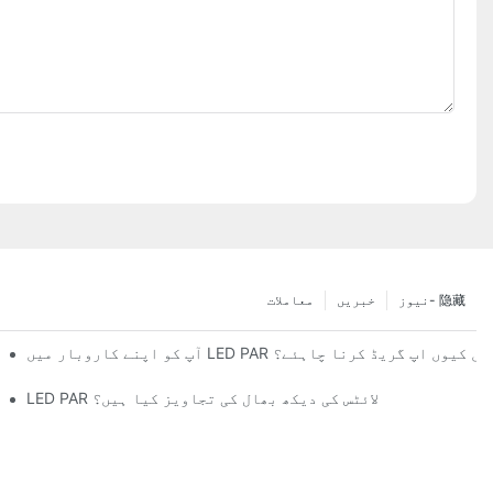
نیوز- 隐藏
خبریں
معاملات
کاروبار میں LED PAR لائٹس میں کیوں اپ گریڈ کرنا چاہئے؟
LED PAR لائٹس کی دیکھ بھال کی تجاویز کیا ہیں؟