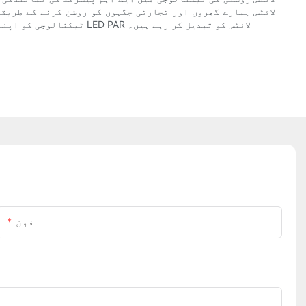
پیدا کرنے کی ان کی صلاحیت کے ساتھ، یہ کوئی تعجب کی بات نہیں ہے کہ زیادہ سے زیادہ افراد اور کاروبار LED ٹیکنالوجی کو اپنا رہے ہیں اور مدھم LED PAR لائٹس کو تبدیل کر رہے ہیں۔
فون