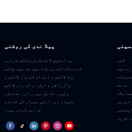
مپنی
پیلا ندی کی روشنی
گھر
ہم اسٹیج لائٹنگ پروڈکٹس فراہم
رے میں
کرنے کے لئے پرعزم ہیں جن میں چلتی
نوعات
ہیڈ لائٹس ، ایل ای ڈی پار لائٹس ،
خدمت
وال واشر ، ایل ای ڈی بار لائٹس
عاملات
وغیرہ شامل ہیں ، اور مستحکم
خبریں
معیار اور اعلی معیار کی خدمات
یجنسی
فراہم کرتے ہیں۔
ہ کریں