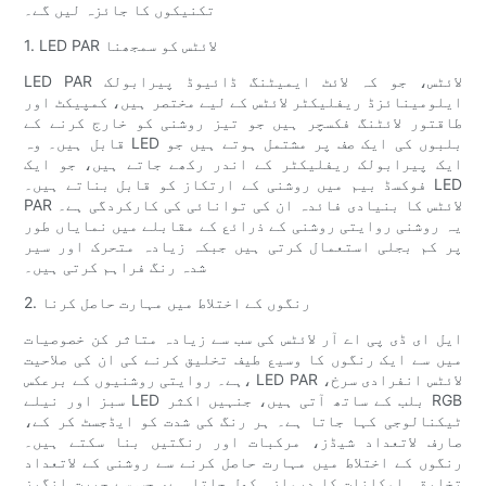
تکنیکوں کا جائزہ لیں گے۔
1. LED PAR لائٹس کو سمجھنا
LED PAR لائٹس، جو کہ لائٹ ایمیٹنگ ڈائیوڈ پیرابولک
ایلومینائزڈ ریفلیکٹر لائٹس کے لیے مختصر ہیں، کمپیکٹ اور
طاقتور لائٹنگ فکسچر ہیں جو تیز روشنی کو خارج کرنے کے
قابل ہیں۔ وہ LED بلبوں کی ایک صف پر مشتمل ہوتے ہیں جو
ایک پیرابولک ریفلیکٹر کے اندر رکھے جاتے ہیں، جو ایک
فوکسڈ بیم میں روشنی کے ارتکاز کو قابل بناتے ہیں۔ LED
PAR لائٹس کا بنیادی فائدہ ان کی توانائی کی کارکردگی ہے۔
یہ روشنی روایتی روشنی کے ذرائع کے مقابلے میں نمایاں طور
پر کم بجلی استعمال کرتی ہیں جبکہ زیادہ متحرک اور سیر
شدہ رنگ فراہم کرتی ہیں۔
2. رنگوں کے اختلاط میں مہارت حاصل کرنا
ایل ای ڈی پی اے آر لائٹس کی سب سے زیادہ متاثر کن خصوصیات
میں سے ایک رنگوں کا وسیع طیف تخلیق کرنے کی ان کی صلاحیت
ہے۔ روایتی روشنیوں کے برعکس، LED PAR لائٹس انفرادی سرخ،
سبز اور نیلے LED بلب کے ساتھ آتی ہیں، جنہیں اکثر RGB
ٹیکنالوجی کہا جاتا ہے۔ ہر رنگ کی شدت کو ایڈجسٹ کر کے،
صارف لاتعداد شیڈز، مرکبات اور رنگتیں بنا سکتے ہیں۔
رنگوں کے اختلاط میں مہارت حاصل کرنے سے روشنی کے لاتعداد
تخلیقی امکانات کا دروازہ کھل جاتا ہے، جس سے حیرت انگیز