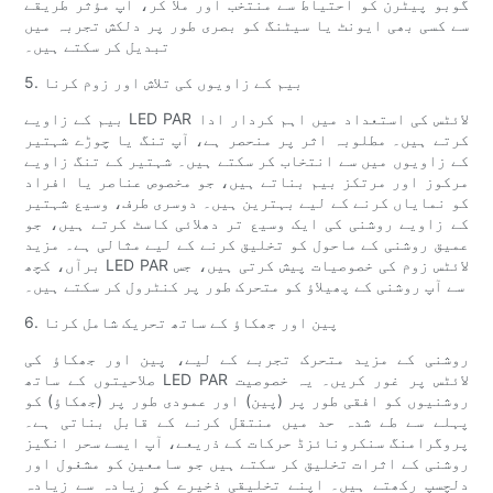
گوبو پیٹرن کو احتیاط سے منتخب اور ملا کر، آپ مؤثر طریقے
سے کسی بھی ایونٹ یا سیٹنگ کو بصری طور پر دلکش تجربہ میں
تبدیل کر سکتے ہیں۔
5. بیم کے زاویوں کی تلاش اور زوم کرنا
بیم کے زاویے LED PAR لائٹس کی استعداد میں اہم کردار ادا
کرتے ہیں۔ مطلوبہ اثر پر منحصر ہے، آپ تنگ یا چوڑے شہتیر
کے زاویوں میں سے انتخاب کر سکتے ہیں۔ شہتیر کے تنگ زاویے
مرکوز اور مرتکز بیم بناتے ہیں، جو مخصوص عناصر یا افراد
کو نمایاں کرنے کے لیے بہترین ہیں۔ دوسری طرف، وسیع شہتیر
کے زاویے روشنی کی ایک وسیع تر دھلائی کاسٹ کرتے ہیں، جو
عمیق روشنی کے ماحول کو تخلیق کرنے کے لیے مثالی ہے۔ مزید
برآں، کچھ LED PAR لائٹس زوم کی خصوصیات پیش کرتی ہیں، جس
سے آپ روشنی کے پھیلاؤ کو متحرک طور پر کنٹرول کر سکتے ہیں۔
6. پین اور جھکاؤ کے ساتھ تحریک شامل کرنا
روشنی کے مزید متحرک تجربے کے لیے، پین اور جھکاؤ کی
صلاحیتوں کے ساتھ LED PAR لائٹس پر غور کریں۔ یہ خصوصیت
روشنیوں کو افقی طور پر (پین) اور عمودی طور پر (جھکاؤ) کو
پہلے سے طے شدہ حد میں منتقل کرنے کے قابل بناتی ہے۔
پروگرامنگ سنکرونائزڈ حرکات کے ذریعے، آپ ایسے سحر انگیز
روشنی کے اثرات تخلیق کر سکتے ہیں جو سامعین کو مشغول اور
دلچسپ رکھتے ہیں۔ اپنے تخلیقی ذخیرے کو زیادہ سے زیادہ