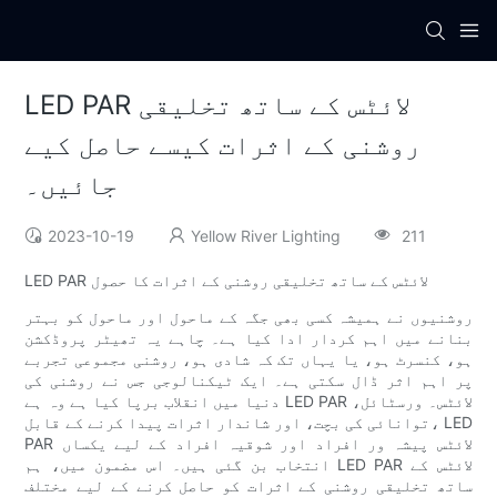
LED PAR لائٹس کے ساتھ تخلیقی
روشنی کے اثرات کیسے حاصل کیے
جائیں۔
2023-10-19
Yellow River Lighting
211
LED PAR لائٹس کے ساتھ تخلیقی روشنی کے اثرات کا حصول
روشنیوں نے ہمیشہ کسی بھی جگہ کے ماحول اور ماحول کو بہتر
بنانے میں اہم کردار ادا کیا ہے۔ چاہے یہ تھیٹر پروڈکشن
ہو، کنسرٹ ہو، یا یہاں تک کہ شادی ہو، روشنی مجموعی تجربے
پر اہم اثر ڈال سکتی ہے۔ ایک ٹیکنالوجی جس نے روشنی کی
دنیا میں انقلاب برپا کیا ہے وہ ہے LED PAR لائٹس۔ ورسٹائل،
توانائی کی بچت، اور شاندار اثرات پیدا کرنے کے قابل، LED
PAR لائٹس پیشہ ور افراد اور شوقیہ افراد کے لیے یکساں
انتخاب بن گئی ہیں۔ اس مضمون میں، ہم LED PAR لائٹس کے
ساتھ تخلیقی روشنی کے اثرات کو حاصل کرنے کے لیے مختلف