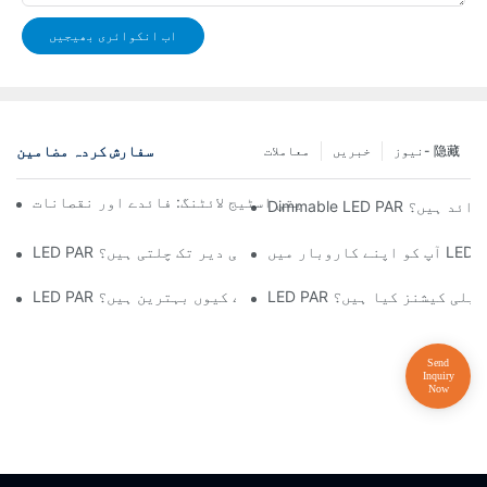
اب انکوائری بھیجیں
سفارش کردہ مضامین
نیوز- 隐藏
خبریں
معاملات
یج لائٹ بارز بمقابلہ روایتی اسٹیج لائٹنگ: فائدے اور نقصانات
 کے کیا فوائد ہیں؟
LED PAR لائٹس کتنی دیر تک چلتی ہیں؟
 عام ایپلی کیشنز کیا ہیں؟
لائٹس آرٹ گیلریوں اور عجائب گھروں کے لیے کیوں بہترین ہیں؟