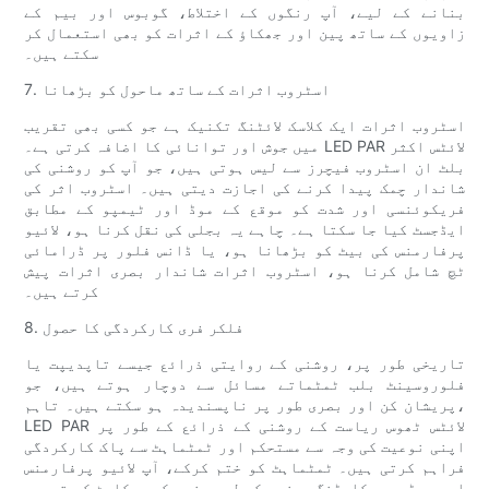
بنانے کے لیے، آپ رنگوں کے اختلاط، گوبوس اور بیم کے
زاویوں کے ساتھ پین اور جھکاؤ کے اثرات کو بھی استعمال کر
سکتے ہیں۔
7. اسٹروب اثرات کے ساتھ ماحول کو بڑھانا
اسٹروب اثرات ایک کلاسک لائٹنگ تکنیک ہے جو کسی بھی تقریب
میں جوش اور توانائی کا اضافہ کرتی ہے۔ LED PAR لائٹس اکثر
بلٹ ان اسٹروب فیچرز سے لیس ہوتی ہیں، جو آپ کو روشنی کی
شاندار چمک پیدا کرنے کی اجازت دیتی ہیں۔ اسٹروب اثر کی
فریکوئنسی اور شدت کو موقع کے موڈ اور ٹیمپو کے مطابق
ایڈجسٹ کیا جا سکتا ہے۔ چاہے یہ بجلی کی نقل کرنا ہو، لائیو
پرفارمنس کی بیٹ کو بڑھانا ہو، یا ڈانس فلور پر ڈرامائی
ٹچ شامل کرنا ہو، اسٹروب اثرات شاندار بصری اثرات پیش
کرتے ہیں۔
8. فلکر فری کارکردگی کا حصول
تاریخی طور پر، روشنی کے روایتی ذرائع جیسے تاپدیپت یا
فلوروسینٹ بلب ٹمٹماتے مسائل سے دوچار ہوتے ہیں، جو
پریشان کن اور بصری طور پر ناپسندیدہ ہو سکتے ہیں۔ تاہم،
LED PAR لائٹس ٹھوس ریاست کے روشنی کے ذرائع کے طور پر
اپنی نوعیت کی وجہ سے مستحکم اور ٹمٹماہٹ سے پاک کارکردگی
فراہم کرتی ہیں۔ ٹمٹماہٹ کو ختم کرکے، آپ لائیو پرفارمنس
اور ویڈیو ریکارڈنگ دونوں کے لیے بغیر کسی رکاوٹ کے تجربے