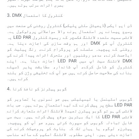
بصری اثرات مرتب ہوتے ہیں۔
3. DMX کنٹرول کا استعمال
ڈی ایم ایکس (ڈیجیٹل ملٹی پلیکس) کنٹرول روشنی کی صنعت میں
وسیع پیمانے پر استعمال ہونے والا مواصلاتی پروٹوکول ہے۔
یہ LED PAR لائٹس سمیت متعدد لائٹنگ فکسچر کے ریموٹ کنٹرول
اور ہم وقت سازی کی اجازت دیتا ہے۔ DMX کنٹرول آپ کو
روشنی کے پیچیدہ سلسلے کو پروگرام کرنے، رنگ پیلیٹ کو
ایڈجسٹ کرنے، مدھم روشنیوں اور متحرک اثرات پیدا کرنے کی
اجازت دیتا ہے۔ اپنے LED PAR لائٹنگ سیٹ اپ میں DMX
کنٹرول کو شامل کرکے، آپ شاندار، مطابقت پذیر ڈسپلے
بنانے کی صلاحیت حاصل کرتے ہیں جو آپ کے تخلیقی وژن کو بلند
کرتے ہیں۔
4. گوبو پیٹرنز کو نافذ کرنا
گوبوس اسٹینسل یا ٹیمپلیٹس ہیں جو نمونوں یا تصاویر کو
سطح پر پیش کرنے کے لیے استعمال ہوتے ہیں۔ جب بات LED PAR
لائٹس کی ہو تو گوبو پیٹرن تھیمڈ لائٹنگ اثرات متعارف کرانے
کا ایک بہترین موقع پیش کرتے ہیں۔ بہت سی LED PAR لائٹس
قابل تبادلہ گوبوس کو سپورٹ کرتی ہیں، جو آپ کو پیچیدہ
پیٹرن، لوگو، یا یہاں تک کہ بناوٹ کو پروجیکٹ کرنے کی
اجازت دیتی ہیں۔ اپنی مطلوبہ لائٹنگ اسکیم کے ساتھ مناسب