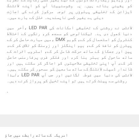
کو یقینی بناتے ہیں۔ یہ وشوسنییتا آپ کو اپنے لائٹنگ
ڈیزائن کے تخلیقی پہلوؤں پر توجہ مرکوز کرنے کی اجازت
دیتی ہے بغیر کسی ناپسندیدہ خلل کے بارے میں۔
آخر میں، LED PAR لائٹس نے روشنی کے تخلیقی امکانات کی
دنیا کھول دی ہے۔ ٹیکنالوجی کو سمجھ کر، رنگوں کے اختلاط
میں مہارت حاصل کر کے، DMX کنٹرول کو استعمال کر کے، گوبو
پیٹرن کو نافذ کر کے، بیم اینگلز اور زومنگ کو تلاش کر کے،
پین اور جھکاؤ کے ساتھ حرکت شامل کر کے، اسٹروب اثرات کے
ساتھ ماحول کو بہتر بنا کر، اور فلکر فری پرفارمنس حاصل
کر کے، آپ اپنی تخلیقی صلاحیتوں کو اجاگر کر سکتے ہیں اور
شاندار ڈسپلے لائٹنگ کے ساتھ سامعین کو مسحور کر سکتے ہیں۔
لہذا، LED PAR لائٹس کی دنیا میں غوطہ لگائیں اور جب آپ
روشنی سے پینٹ کرتے ہیں تو اپنے تخیل کو پرواز کرنے دیں۔
.
امریکہ کے ساتھ رابطے میں جاؤ