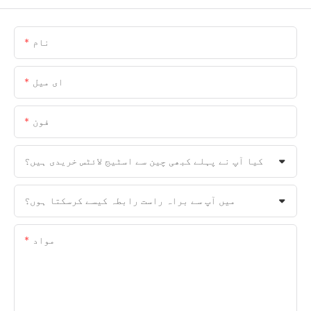
نام
ای میل
فون
کیا آپ نے پہلے کبھی چین سے اسٹیج لائٹس خریدی ہیں؟
میں آپ سے براہ راست رابطہ کیسے کرسکتا ہوں؟
مواد