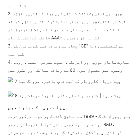
کرتا ہے۔
2. چین میں اسٹیج لائٹنگ کے ٹاپ ٹین برانڈ انٹرپرائزز،
نیشنل انٹلیکچوئل پراپرٹی اسٹینڈرڈ انٹرپرائز، گوانگ
ڈونگ صوبے کے معاہدے کی پابندی کرنے والا انٹرپرائز،
چائنا کوالٹی کریڈٹ AAA+ انٹرپرائز وغیرہ۔
3. پچاس سے زیادہ قسم کے سامان کو "CE" سرٹیفیکیشن دیا
گیا ہے۔
4. ہمارے سامان یورپ اور امریکہ، جنوب مشرقی ایشیا، روس،
وغیرہ میں مقبول ہیں، 60 سے زیادہ ممالک اور خطوں میں
پیلے دریا کے بارے میں
یلو ریور لائٹنگ - 1999 سے اسٹیج لائٹنگ پر توجہ مرکوز کرتے
ہوئے، یہ ایک قومی ہائی ٹیک انٹرپرائز ہے جو R&D،
ڈیزائن، پروڈکشن، مارکیٹنگ اور فروخت کے بعد سروس کی