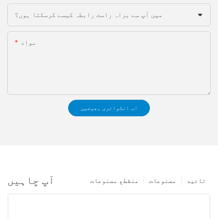
میں آپ سے براہ راست رابطہ کیسے کرسکتا ہوں؟
مواد
اب انکوائری بھیجیں
آپ چاہیں
تائید
مصنوعات
منقطع مصنوعات