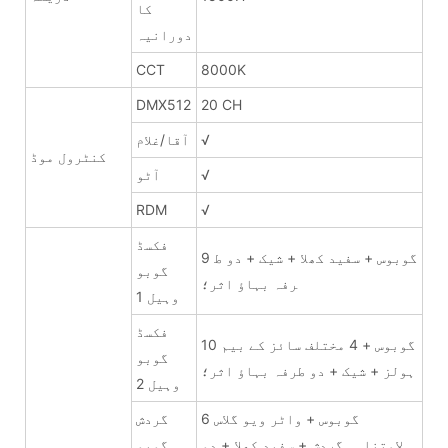
کا
دورانیہ
CCT
8000K
DMX512
20 CH
√
آقا/غلام
کنٹرول موڈ
√
آٹو
RDM
√
فکسڈ
9 گوبوس + سفید کھلا + شیک + دو ط
گوبو
رفہ بہاؤ اثر؛
وہیل 1
فکسڈ
10 گوبوس + 4 مختلف سائز کے بیم
گوبو
ہولز + شیک + دو طرفہ بہاؤ اثر؛
وہیل 2
6 گوبوس + واٹر ویو گلاس
گردش
لامتناہی گردش + سفید کھلا + دو
گوبو