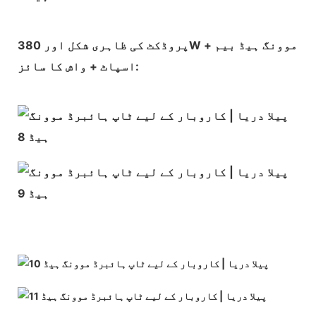
پروڈکٹ کی ظاہری شکل اور 380W موونگ ہیڈ بیم +
اسپاٹ + واش کا سائز: