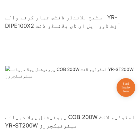
اسٹیج بلائنڈر لائٹس تیار کرنے والے YR-
DIPE100X2 آؤٹ ڈور ایل ای ڈی بلائنڈر لائٹ
پروفیشنل پیلا دریائے COB 200W اسٹوڈیو لائٹ
YR-ST200W مینوفیکچررز