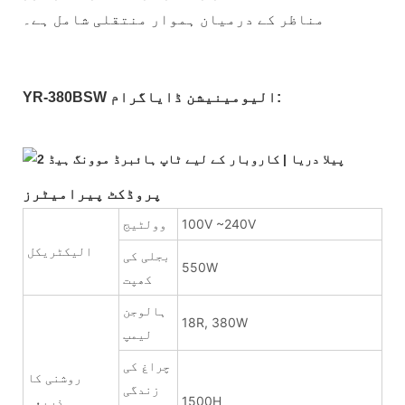
مناظر کے درمیان ہموار منتقلی شامل ہے۔
YR-380BSW الیومینیشن ڈایاگرام:
پروڈکٹ پیرامیٹرز:
100V ~240V
وولٹیج
الیکٹریکل
بجلی کی
550W
کھپت
ہالوجن
18R, 380W
لیمپ
چراغ کی
روشنی کا
زندگی
1500H
ذریعہ