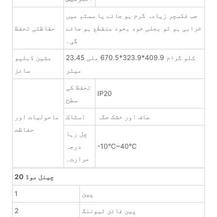
جب فکسچر زیادہ گرم ہو جائے یا سسٹم میں
خرابی ہو تو بجلی خود بخود منقطع ہو جائے
حفاظتی تحفظ
گی۔
23.45 کلو گرام 409.9*323.9*670.5 ملی
مشین ڈبلیو
میٹر
سائز
تحفظ کی
IP20
سطح
صاف اور خشک جگہ
اسٹاک
ماحولیات اور
حفاظت
چل رہا
-10°C~40°C
درجہ
حرارت۔
20 چینل موڈ
پین
1
پین فائن ٹیوننگ
2