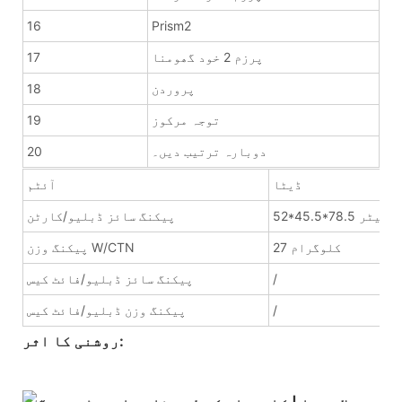
16
Prism2
پرزم 2 خود گھومنا
17
پروردن
18
توجہ مرکوز
19
دوبارہ ترتیب دیں۔
20
ڈیٹا
آئٹم
78. سینٹی میٹر
پیکنگ سائز ڈبلیو/کارٹن
27 کلوگرام
پیکنگ وزن W/CTN
/
پیکنگ سائز ڈبلیو/فائٹ کیس
/
پیکنگ وزن ڈبلیو/فائٹ کیس
روشنی کا اثر: