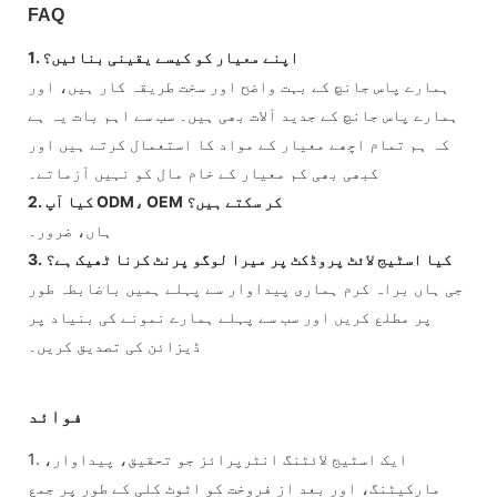
FAQ
1. اپنے معیار کو کیسے یقینی بنائیں؟
ہمارے پاس جانچ کے بہت واضح اور سخت طریقہ کار ہیں، اور
ہمارے پاس جانچ کے جدید آلات بھی ہیں۔ سب سے اہم بات یہ ہے
کہ ہم تمام اچھے معیار کے مواد کا استعمال کرتے ہیں اور
کبھی بھی کم معیار کے خام مال کو نہیں آزماتے۔
2. کیا آپ ODM، OEM کر سکتے ہیں؟
ہاں، ضرور۔
3. کیا اسٹیج لائٹ پروڈکٹ پر میرا لوگو پرنٹ کرنا ٹھیک ہے؟
جی ہاں براہ کرم ہماری پیداوار سے پہلے ہمیں باضابطہ طور
پر مطلع کریں اور سب سے پہلے ہمارے نمونے کی بنیاد پر
ڈیزائن کی تصدیق کریں۔
فوائد
1. ایک اسٹیج لائٹنگ انٹرپرائز جو تحقیق، پیداوار،
مارکیٹنگ، اور بعد از فروخت کو اٹوٹ کلی کے طور پر جمع