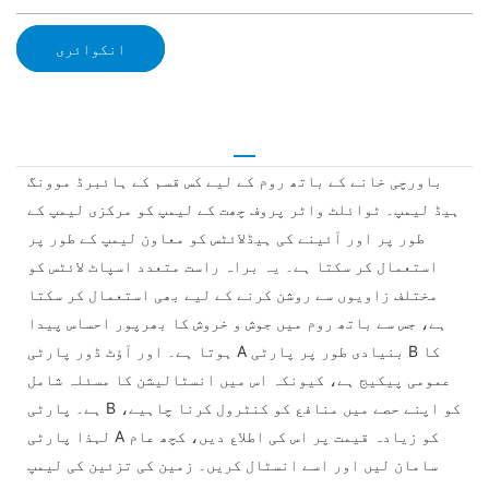
انکوائری
باورچی خانے کے باتھ روم کے لیے کس قسم کے ہائبرڈ موونگ
ہیڈ لیمپ۔ ٹوائلٹ واٹر پروف چھت کے لیمپ کو مرکزی لیمپ کے
طور پر اور آئینے کی ہیڈلائٹس کو معاون لیمپ کے طور پر
استعمال کر سکتا ہے۔ یہ براہ راست متعدد اسپاٹ لائٹس کو
مختلف زاویوں سے روشن کرنے کے لیے بھی استعمال کر سکتا
ہے، جس سے باتھ روم میں جوش و خروش کا بھرپور احساس پیدا
ہوتا ہے۔ اور آؤٹ ڈور پارٹی A بنیادی طور پر پارٹی B کا
عمومی پیکیج ہے، کیونکہ اس میں انسٹالیشن کا مسئلہ شامل
ہے۔ پارٹی B کو اپنے حصے میں منافع کو کنٹرول کرنا چاہیے،
لہذا پارٹی A کو زیادہ قیمت پر اس کی اطلاع دیں، کچھ عام
سامان لیں اور اسے انسٹال کریں۔ زمین کی تزئین کی لیمپ