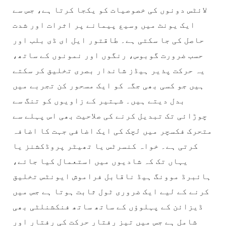
لائٹس دونوں کی خصوصیات کو یکجا کرتا ہے، جس سے
ایک یونٹ میں وسیع پیمانے پر اثرات اور شدت
حاصل کی جا سکتی ہے۔ طاقتور ایل ای ڈی بلب اور
حسب ضرورت گوبوس، رنگوں اور نمونوں کے ساتھ،
یہ حرکت پذیر ہیڈز شاندار بصری تخلیق کر سکتے
ہیں جو کسی بھی جگہ کو ایک مسحور کن تجربے میں
بدل دیتے ہیں۔ شہتیر کے زاویوں کو تنگ سے
چوڑائی تک تبدیل کرنے کی صلاحیت بھی اس پہلے سے
متحرک فکسچر میں لچک کی ایک اضافی جہت کا اضافہ
کرتی ہے۔ خواہ کنسرٹس یا تھیٹر پروڈکشنز یا
یہاں تک کہ شادیوں میں استعمال کیا جائے،
ہائبرڈ موونگ ہیڈ ناقابل فراموش ایونٹس تخلیق
کرنے کے لیے ایک ضروری ٹول ثابت ہوتا ہے جس میں
ڈیزائن کے پہلوؤں کے ساتھ ساتھ فنکشنلٹی بھی
شامل ہے جس میں تیز رفتار حرکت کی رفتار اور