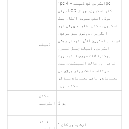
1pc اسکرین ٹچ ڈسپلے + 4pc
بٹن، LCD کلر اسکرین، چینل
موڈ، افقی عمودی الٹا، بیک
اسکرین، سگنل اشارہ، چینی اور
انگریزی دونوں میں سوئچ،
خودکار اسکرین آف/پائیدار روشن
ڈسپلے
اسکرین، ڈسپلے چینل نمبر،
ریکارڈ لائٹ سورس ٹائم، بوٹ
ٹائم اور فالٹ انسپیکشن، سین
سیٹنگ، سافٹ ویئر ورژن کی
معلومات، باقی معلومات سیٹ کر
سکتے ہیں۔
سگنل
3 پن
انٹرفیس
پاور
1 آؤٹ پاور کان
انٹرفیس