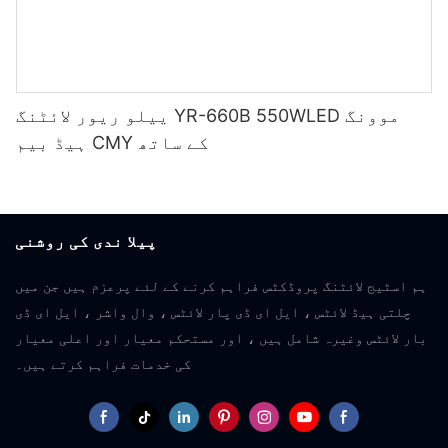
ییلو ریور لائٹنگ YR-660B 550WLED موونگ
ہیڈ بیم CMY کے ساتھ
پیلا ندی کی روشنی
ہم اسٹیج لائٹنگ پروڈکٹس فراہم کرنے کے لئے پرعزم ہیں جن میں
چلتی ہیڈ لائٹس ، ایل ای ڈی پار لائٹس ، وال واشر ، ایل ای ڈی
بار لائٹس وغیرہ شامل ہیں ، اور مستحکم معیار اور اعلی معیار
کی خدمات فراہم کرتے ہیں۔