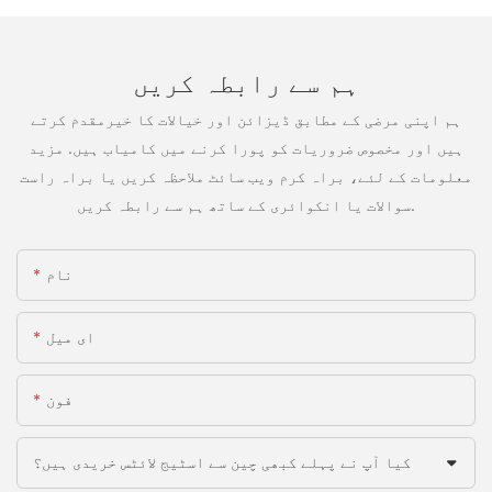
ہم سے رابطہ کریں
ہم اپنی مرضی کے مطابق ڈیزائن اور خیالات کا خیرمقدم کرتے
ہیں اور مخصوص ضروریات کو پورا کرنے میں کامیاب ہیں. مزید
معلومات کے لئے، براہ کرم ویب سائٹ ملاحظہ کریں یا براہ راست
سوالات یا انکوائری کے ساتھ ہم سے رابطہ کریں.
نام
ای میل
فون
کیا آپ نے پہلے کبھی چین سے اسٹیج لائٹس خریدی ہیں؟