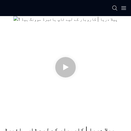
پیلا دریا | کاروبار کے لیے ٹاپ ہائبرڈ