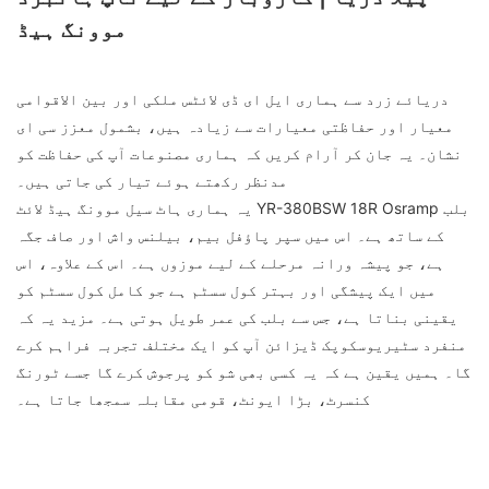
موونگ ہیڈ
دریائے زرد سے ہماری ایل ای ڈی لائٹس ملکی اور بین الاقوامی
معیار اور حفاظتی معیارات سے زیادہ ہیں، بشمول معزز سی ای
نشان۔ یہ جان کر آرام کریں کہ ہماری مصنوعات آپ کی حفاظت کو
مدنظر رکھتے ہوئے تیار کی جاتی ہیں۔
یہ ہماری ہاٹ سیل موونگ ہیڈ لائٹ YR-380BSW 18R Osramp بلب
کے ساتھ ہے۔ اس میں سپر پاؤفل بیم، بیلنس واش اور صاف جگہ
ہے، جو پیشہ ورانہ مرحلے کے لیے موزوں ہے۔ اس کے علاوہ، اس
میں ایک پیشگی اور بہتر کول سسٹم ہے جو کامل کول سسٹم کو
یقینی بناتا ہے، جس سے بلب کی عمر طویل ہوتی ہے۔ مزید یہ کہ
منفرد سٹیریوسکوپک ڈیزائن آپ کو ایک مختلف تجربہ فراہم کرے
گا۔ ہمیں یقین ہے کہ یہ کسی بھی شو کو پرجوش کرے گا جسے ٹورنگ
کنسرٹ، بڑا ایونٹ، قومی مقابلہ سمجھا جاتا ہے۔