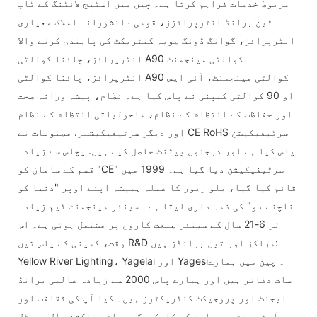
مربوط خدمات فراہم کرتا ہے۔ چین میں اسٹیج لائٹنگ کے ٹاپ
ٹین برانڈ انٹرپرائزز، قومی دانشورانہ املاک معیاری
انٹرپرائز، گوانگ ڈونگ صوبہ کنٹریکٹ کی پابندی کرنے والا
انٹرپرائز، چائنا کوالٹی A90 کوالٹی مینجمنٹ
انٹرپرائز، چائنا کوالٹی A90 کوالٹی مینجمنٹ، آئی ایس
او 90 کوالٹی کمپنی نے پاس کیا ہے۔ نظام، پیشہ ورانہ صحت
اور حفاظت کے انتظام کے نظام، ماحولیاتی انتظام کے نظام
اور دیگر سرٹیفیکیشنز. مصنوعات نے CE RoHS سرٹیفیکیشن
پاس کیا ہے اور درجنوں پیٹنٹ حاصل کیے ہیں. پچاس سے زیادہ
قسم کے سامان کو "CE" سرٹیفیکیشن دیا گیا ہے۔ 1999 میں
قائم کیا گیا، یلو ریور کا عملہ ہمیشہ اپنے اوپر "دنیا کو
ناچنے دو" کی ذمہ داری لیتا ہے۔ سینئر مینجمنٹ ٹیم زیادہ
تر 6-21 سال کے سینئر صنعت کاروں پر مشتمل ہوتی ہے۔ اس
وقت، کمپنی کے پاس تین R&D مراکز اور تین برانڈز ہیں:
Yellow River Lighting، Yagelai اور Yagesi۔ چین میں ہمارے
سات دفاتر ہیں اور ہمارے پاس 2000 سے زیادہ عالمی برانڈ
ایجنٹ اور پروجیکٹ کنٹریکٹرز ہیں۔ کیا آپ کی ثقافت اور
آرٹ سینٹر، سیاحت کی کارکردگی، ملٹی فنکشن ہال، ہوٹل