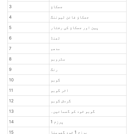
جھکاؤ
3
جھکاؤ فائن ٹیوننگ
4
پین اور جھکاؤ کی رفتار
5
ٹھنڈ
6
مدھم
7
سٹروبو
8
رنگ
9
گوبو
10
اثر گوبو
11
گردش گوبو
12
گوبو خود کو گھمائیں۔
13
پرزم 1
14
پرزم 1 خود گھومنا
15