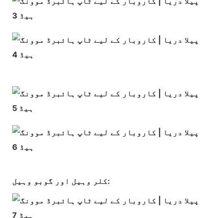
کلر وہیل اور گوبو وہیل: