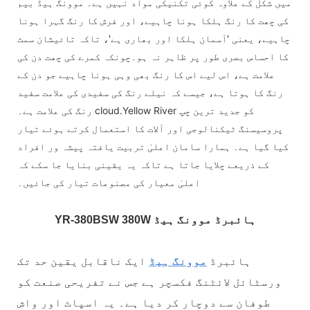
میں شکل کے علاوہ کوئی تکنیکی مواد نہیں ہے۔ موونگ ہیڈ بیم
کی چھت کا رنگ ہلکا ہونا چاہیے، اور فرش کا رنگ گہرا ہونا
چاہیے، یعنی 'آسمان ہلکا اور بھاری ہے'، تاکہ تائیشان سمٹ
کا احساس بصری طور پر ظاہر نہ ہو۔چونکہ کمرے کی چھت دن کی
علامت ہے، اس لیے اس کا رنگ بھی وہی ہونا چاہیے جو دن کے
رنگ کا ہوتا ہے، جیسے کہ نیلے رنگ کی سفیدی کی علامت سفید
رنگ کی علامت ہے۔ cloud.Yellow River کو جدید ترین چپ
پروسیسنگ ٹیکنالوجی اور آلات کا استعمال کرتے ہوئے تیار
کیا گیا ہے۔ ہمارا سامان اعلیٰ تربیت یافتہ پیشہ ور افراد
کے ذریعے چلایا جاتا ہے تاکہ یہ یقینی بنایا جا سکے کہ
اعلیٰ معیار کی مصنوعات تیار کی جائیں۔
80BSW 380W ہائبرڈ موونگ ہیڈ
YR-3
ہائبرڈ
موونگ ہیڈ
ایک ناقابل یقین حد تک
ورسٹائل لائٹنگ فکسچر ہے جس نے تفریحی صنعت کو
طوفان سے دوچار کر دیا ہے۔ یہ اسپاٹ اور واش