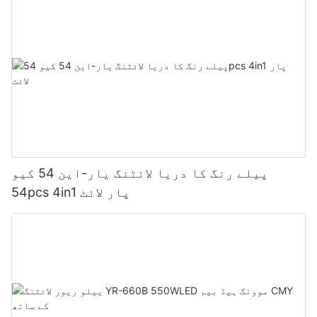
پیلے رنگ کا دریا لائٹنگ یار-این 54 کیو
54pcs 4in1 پار لائٹ