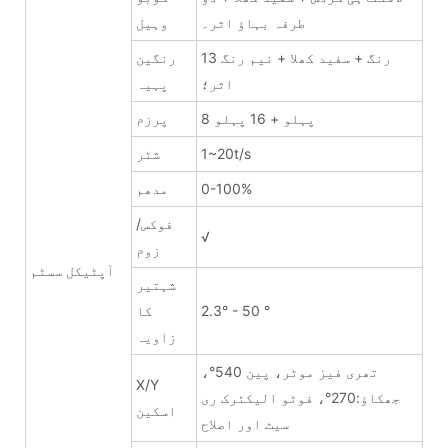
طرفہ بہاؤ اثر۔
وہیل
13 رنگ + سفید کھلا + نیم رنگ
رنگین
اثر؛
پہیہ
8 پہلو + 16 پہلو
پرزم
1~20t/s
شٹر
0-100%
مدھم
فوکس/
√
زوم
آپٹیکل سسٹم
شہتیر
2.3° - 50 °
کا
زاویہ
تھری فیز موٹر، ​​پین 540°،
X/Y
جھکاؤ:270°، فوٹو الیکٹرک ری
اسکین
سیٹ اور اصلاح