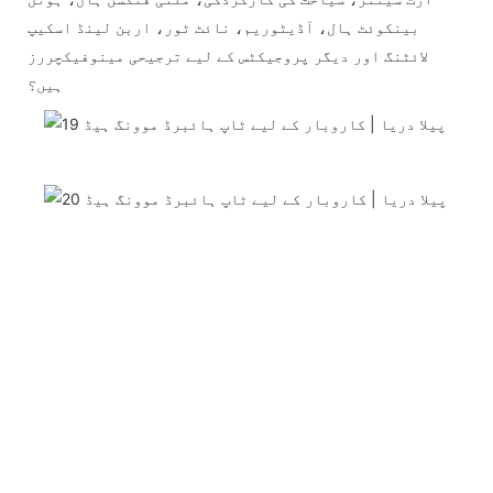
بینکوئٹ ہال، آڈیٹوریم، نائٹ ٹور، اربن لینڈ اسکیپ
لائٹنگ اور دیگر پروجیکٹس کے لیے ترجیحی مینوفیکچررز
ہیں؟