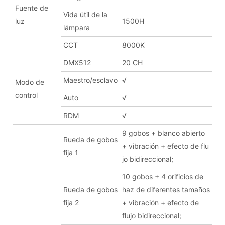
Fuente de
Vida útil de la
luz
1500H
lámpara
CCT
8000K
DMX512
20 CH
Maestro/esclavo
√
Modo de
control
Auto
√
RDM
√
9 gobos + blanco abierto
Rueda de gobos
+ vibración + efecto de flu
fija 1
jo bidireccional;
10 gobos + 4 orificios de
Rueda de gobos
haz de diferentes tamaños
fija 2
+ vibración + efecto de
flujo bidireccional;