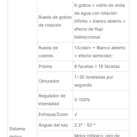
6 gobos + vidrio de onda
de agua con rotación
Rueda de gobos
infinita + blanco abierto +
de rotación
efecto de flujo
bidireccional.
Rueda de
13color+ + Blanco abierto
colores
+ efecto semicolor;
Prisma
8 facetas + 16 facetas
1~20 toneladas por
Obturador
segundo
Regulador de
0-100%
intensidad
Enfoque/Zoom
√
Ángulo del haz
2.3° - 50 °
Sistema
Motor trifásico, giro de
óptico