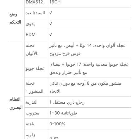
DMX512
16CH
√
السيد/العبد
وضع
التحكم
√
يدوي
RDM
√
عجلة ألوان واحدة: 14 لونًا + أبيض، مع تأثير
عجلة
قوس قزح مزدوج
الألوان:
عجلة جوبوا معدنية واحدة: 17 جوبوا + بيضاء،
عجلة جوبو
مع تأثير اهتزاز وتدفق
منشور مكون من 8 أوجه مع دوران ثنائي
عجلة
الاتجاه
المنشور 1
النظام
1 زجاج ذري مستقل
التذرية
البصري
1~30 طن/ثانية
ستروب
0-100%
باهتة
زاوية
0.8°