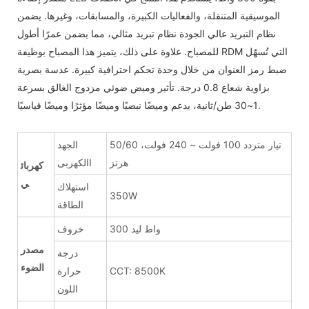
الموسيقية المتنقلة، والفعاليات الكبيرة، والمسابقات، وغيرها. يضمن
نظام التبريد عالي الجودة نظام تبريد مثالي، مما يضمن عمرًا أطول
للمصباح. علاوة على ذلك، يتميز هذا المصباح بوظيفة RDM التي تُسهّل
ضبط رمز العنوان من خلال وحدة تحكم احترافية كبيرة. عدسة بصرية
بزاوية شعاع 0.8 درجة. تأثير وميض ضوئي مزدوج الغالق بسرعة
1~30 طن/ثانية، يدعم وميضًا نبضيًا وميضًا مؤثرًا وميضًا قياسيًا.
تيار متردد 100 فولت ~ 240 فولت، 50/60
الجهد
هرتز
االكهربى
كهربائ
ي
استهلاك
350W
الطاقة
300 واط ليد
خروف
مصدر
درجة
الضوء
CCT: 8500K
حرارة
اللون