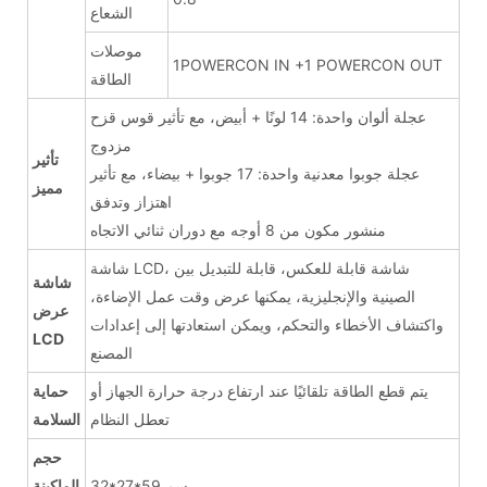
الشعاع
موصلات
1POWERCON IN +1 POWERCON OUT
الطاقة
عجلة ألوان واحدة: 14 لونًا + أبيض، مع تأثير قوس قزح
مزدوج
تأثير
عجلة جوبوا معدنية واحدة: 17 جوبوا + بيضاء، مع تأثير
مميز
اهتزاز وتدفق
منشور مكون من 8 أوجه مع دوران ثنائي الاتجاه
شاشة LCD، شاشة قابلة للعكس، قابلة للتبديل بين
شاشة
الصينية والإنجليزية، يمكنها عرض وقت عمل الإضاءة،
عرض
واكتشاف الأخطاء والتحكم، ويمكن استعادتها إلى إعدادات
LCD
المصنع
يتم قطع الطاقة تلقائيًا عند ارتفاع درجة حرارة الجهاز أو
حماية
تعطل النظام
السلامة
حجم
32*27*59 سم
الماكينة