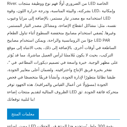
River. من الضروري أولًا فهم نوع ووظيفة منتجات LED الخاصة
بشركته، والبيئة المناسبة، ودرجة حرارة اللون، وقوة LED، وإمكانية
استخدامه مع مصدر تيار مستمر، بالإضافة إلى مزايا وعيوب LED
نفسه، مثل: مشاكل انقطاع الإضاءة، ومشاكل مصدر التيار المستمر،
وغيرها. يُضفي استخدام مصابيح منخفضة السطوع أثناء تناول الطعام
جوًا من الرومانسية والراحة، ويمكن استخدام مصابيح LED PAR
الساطعة في أوقات أخرى. بالإضافة إلى ذلك، يجب الانتباه إلى موقع
التركيب، بحيث لا يكون مُلامسًا لرأس العميل مباشرةً، مما قد يُؤثر
على مظهر الوجبة. خبرة واسعة في تصميم ديكورات المطاعم. في "،
نفخر بخبرة فريق الإنتاج واحترافيته. ولضمان أعلى معايير الجودة،
طبقنا نظامًا متطورًا لإدارة الجودة، وأنشأنا فريقًا متخصصًا في فحص
الجودة (مسؤولًا عن أعمال القياس والمراقبة). هذه الجهود توفر
الظروف المثالية لتقديم منتجات إضاءة LED متحركة فائقة الجودة. ثق
بنا لتلبية توقعاتك!
معلمات المنتج
مصدر إضاءة LED بقوة 300 واط، يُستخدم هذا المنتج في الحفلات