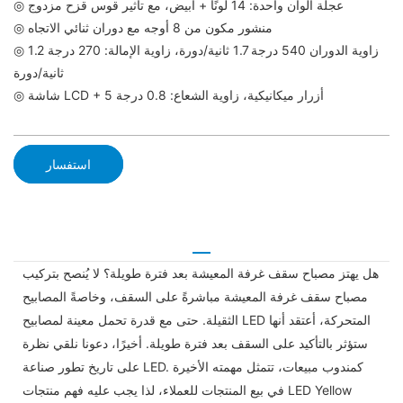
◎ عجلة ألوان واحدة: 14 لونًا + أبيض، مع تأثير قوس قزح مزدوج
◎ منشور مكون من 8 أوجه مع دوران ثنائي الاتجاه
◎ زاوية الدوران 540 درجة 1.7 ثانية/دورة، زاوية الإمالة: 270 درجة 1.2
ثانية/دورة
◎ شاشة LCD + 5 أزرار ميكانيكية، زاوية الشعاع: 0.8 درجة
استفسار
هل يهتز مصباح سقف غرفة المعيشة بعد فترة طويلة؟ لا يُنصح بتركيب
مصباح سقف غرفة المعيشة مباشرةً على السقف، وخاصةً المصابيح
الثقيلة. حتى مع قدرة تحمل معينة لمصابيح LED المتحركة، أعتقد أنها
ستؤثر بالتأكيد على السقف بعد فترة طويلة. أخيرًا، دعونا نلقي نظرة
على تاريخ تطور صناعة LED. كمندوب مبيعات، تتمثل مهمته الأخيرة
في بيع المنتجات للعملاء، لذا يجب عليه فهم منتجات LED Yellow