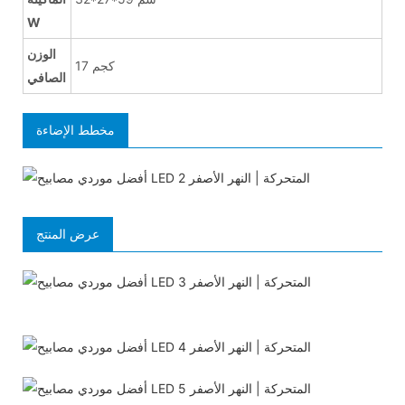
W
الوزن
17 كجم
الصافي
مخطط الإضاءة
عرض المنتج