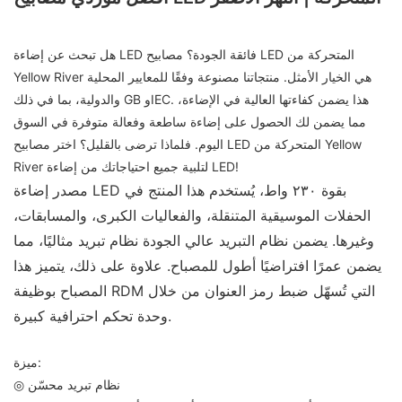
هل تبحث عن إضاءة LED فائقة الجودة؟ مصابيح LED المتحركة من
Yellow River هي الخيار الأمثل. منتجاتنا مصنوعة وفقًا للمعايير المحلية
والدولية، بما في ذلك GB وIEC. هذا يضمن كفاءتها العالية في الإضاءة،
مما يضمن لك الحصول على إضاءة ساطعة وفعالة متوفرة في السوق
اليوم. فلماذا ترضى بالقليل؟ اختر مصابيح LED المتحركة من Yellow
River لتلبية جميع احتياجاتك من إضاءة LED!
مصدر إضاءة LED بقوة ٢٣٠ واط، يُستخدم هذا المنتج في
الحفلات الموسيقية المتنقلة، والفعاليات الكبرى، والمسابقات،
وغيرها. يضمن نظام التبريد عالي الجودة نظام تبريد مثاليًا، مما
يضمن عمرًا افتراضيًا أطول للمصباح. علاوة على ذلك، يتميز هذا
المصباح بوظيفة RDM التي تُسهّل ضبط رمز العنوان من خلال
وحدة تحكم احترافية كبيرة.
ميزة:
◎ نظام تبريد محسّن