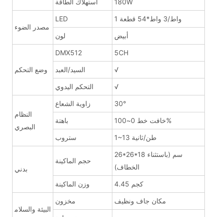
180W
استهلاك الطاقة
1 واط/3 واط*54 قطعة
LED
مصدر الضوء
أبيض
لون
DMX512
5CH
√
السيد/العبد
وضع التحكم
√
التحكم اليدوي
30°
زاوية الشعاع
النظام
خافت خط 0~100%
باهتة
البصري
1~13 طن/ثانية
ستروب
26*26*18 سم (باستثناء
حجم الماكينة
الخطاف)
بدني
4.45 كجم
وزن الماكينة
مكان جاف ونظيف
مخزون
البيئة والسلام