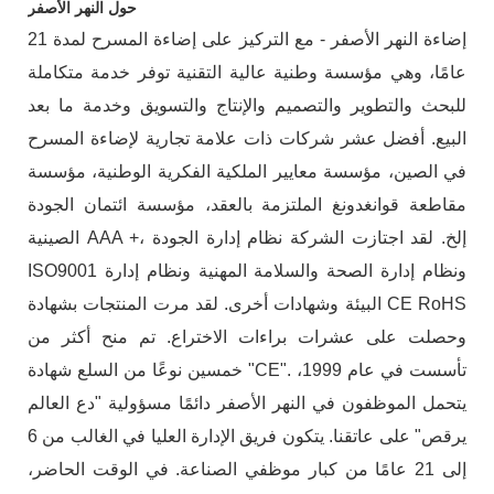
حول النهر الأصفر
إضاءة النهر الأصفر - مع التركيز على إضاءة المسرح لمدة 21
عامًا، وهي مؤسسة وطنية عالية التقنية توفر خدمة متكاملة
للبحث والتطوير والتصميم والإنتاج والتسويق وخدمة ما بعد
البيع. أفضل عشر شركات ذات علامة تجارية لإضاءة المسرح
في الصين، مؤسسة معايير الملكية الفكرية الوطنية، مؤسسة
مقاطعة قوانغدونغ الملتزمة بالعقد، مؤسسة ائتمان الجودة
الصينية AAA +، إلخ. لقد اجتازت الشركة نظام إدارة الجودة
ISO9001 ونظام إدارة الصحة والسلامة المهنية ونظام إدارة
البيئة وشهادات أخرى. لقد مرت المنتجات بشهادة CE RoHS
وحصلت على عشرات براءات الاختراع. تم منح أكثر من
خمسين نوعًا من السلع شهادة "CE". تأسست في عام 1999،
يتحمل الموظفون في النهر الأصفر دائمًا مسؤولية "دع العالم
يرقص" على عاتقنا. يتكون فريق الإدارة العليا في الغالب من 6
إلى 21 عامًا من كبار موظفي الصناعة. في الوقت الحاضر،