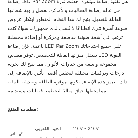
إضاءة LED Par Zoom هي تقنية إضاءة مبتكرة أحدثت ثورة
في عالم إضاءة الفعاليات والأماكن. بفضل زاوية شعاعها
القابلة للتعديل، يتيح لك هذا النظام المتطور ابتكار عروض
ضوئية آسرة تترك انطباعًا لا يُنسى لدى جمهورك. سواءً كنت
ترغب في أشعة ضوئية ساطعة ومركزة أو إضاءة محيطية
ناعمة، فإن إضاءة LED Par Zoom تلبي جميع احتياجاتك
بفضل ميزاتها القابلة للتخصيص. توفر مصابيح LED القوية
مجموعة واسعة من خيارات الألوان، مما يتيح لك تجربة
درجات وتركيبات مختلفة لتحقيق أقصى تأثير. بالإضافة إلى
ذلك، تتميز هذه الإضاءة بكونها موفرة للطاقة وصديقة للبيئة،
مما يجعلها خيارًا مثاليًا لتخطيط فعاليات مستدامة.
معلمات المنتج:
110V ~ 240V
الجهد االكهربى
كهربائي