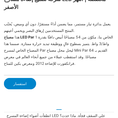
الأصفر
يعمل بدائرة تيار مستمر، مما يضمن أداءً مستقرًا. دون أي وميض، يُجنّب
المنتج المستخدمين إرهاق البصر ويحمي أعينهم.
الخاص بنا، مكوّن من 54 مصباحًا أبيض دافئًا بقدرة 1
مصباح LED Par
هذا
واط/3 واط. يتميز بسطوع عالٍ ووظيفة تبديد حرارة ممتازة. صممنا هذا
المصباح الخاص لمسرح Par ليحل محل مصباح Mini Par القديم بـ 64
مصباحًا. وقد استقطب عملاء من جميع أنحاء العالم في معرض
فرانكفورت للإضاءة 2012 ومعرض بكين للمناخ.
استفسار
انطفأت أضواء إضاءة المسرح LED على السقف فجأة. ماذا حدث؟