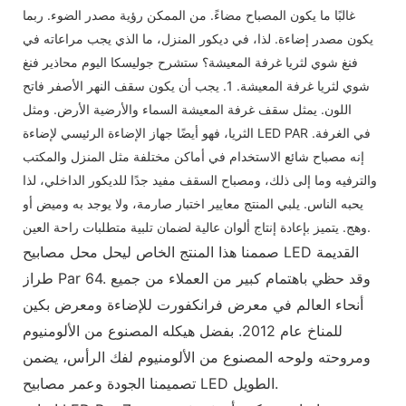
غالبًا ما يكون المصباح مضاءً. من الممكن رؤية مصدر الضوء. ربما
يكون مصدر إضاءة. لذا، في ديكور المنزل، ما الذي يجب مراعاته في
فنغ شوي لثريا غرفة المعيشة؟ ستشرح جوليسكا اليوم محاذير فنغ
شوي لثريا غرفة المعيشة. 1. يجب أن يكون سقف النهر الأصفر فاتح
اللون. يمثل سقف غرفة المعيشة السماء والأرضية الأرض. ومثل
الثريا، فهو أيضًا جهاز الإضاءة الرئيسي لإضاءة LED PAR في الغرفة.
إنه مصباح شائع الاستخدام في أماكن مختلفة مثل المنزل والمكتب
والترفيه وما إلى ذلك، ومصباح السقف مفيد جدًا للديكور الداخلي، لذا
يحبه الناس. يلبي المنتج معايير اختبار صارمة، ولا يوجد به وميض أو
وهج. يتميز بإعادة إنتاج ألوان عالية لضمان تلبية متطلبات راحة العين.
صممنا هذا المنتج الخاص ليحل محل مصابيح LED القديمة
طراز Par 64. وقد حظي باهتمام كبير من العملاء من جميع
أنحاء العالم في معرض فرانكفورت للإضاءة ومعرض بكين
للمناخ عام 2012. بفضل هيكله المصنوع من الألومنيوم
ومروحته ولوحه المصنوع من الألومنيوم لفك الرأس، يضمن
تصميمنا الجودة وعمر مصابيح LED الطويل.