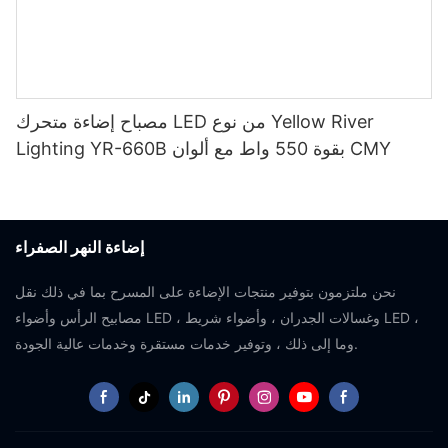
مصباح إضاءة متحرك LED من نوع Yellow River
Lighting YR-660B بقوة 550 واط مع ألوان CMY
إضاءة النهر الصفراء
نحن ملتزمون بتوفير منتجات الإضاءة على المسرح بما في ذلك نقل
مصابيح الرأس وأضواء LED ، وغسالات الجدران ، وأضواء شريط LED ،
وما إلى ذلك ، وتوفير خدمات مستقرة وخدمات عالية الجودة.