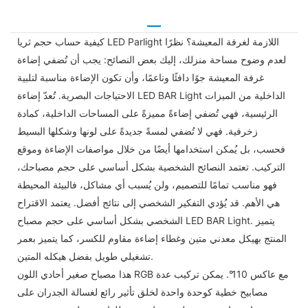
كيفية حساب حجم ثريا LED Parlight اللازمة لغرفة المعيشة؟ نظرًا
لعدم وضوح مساحة منزلك، إليك بعض النصائح: يجب أن تُضفي إضاءة
غرفة المعيشة جوًا دافئًا وناعمًا، وأن تكون الإضاءة مناسبة لتلبية
الاحتياجات البصرية. تُعدّ إضاءة LED BAR Light الداخلية من الميزات
الرئيسية، فهي تُضفي إضاءةً مميزةً على المساحات الداخلية، كمادة
زخرفية. فهي لا تُضفي لمسةً جديدةً على لونها وشكلها البسيط
فحسب، بل يُمكن استخدامها أيضًا من خلال مواصفات الإضاءة وموقع
التركيب. تعتمد النصائح الشخصية بشكل أساسي على حجم مصباحك،
فهو مناسب تمامًا للتصميم، ولن يُسبب أي مشاكل، فالبيئة المحيطة
هي الأهم. قد يُؤدي التفكير الشخصي إلى نتائج أفضل. يعتمد الاقتراح
الشخصي بشكل أساسي على حجم مصباح LED BAR Light. يتميز
المنتج بهيكل معدني متين وغطاء إضاءة مقاوم للكسر، كما يتميز بعمر
تشغيلي طويل بفضل هيكله المتين.
هذا مصباح صغير أحادي اللون RGB مع عاكس 110°. يمكن تركيب عدة
مصابيح خطية كوحدة واحدة لخلق تأثير رائع لغسالة الجدران على