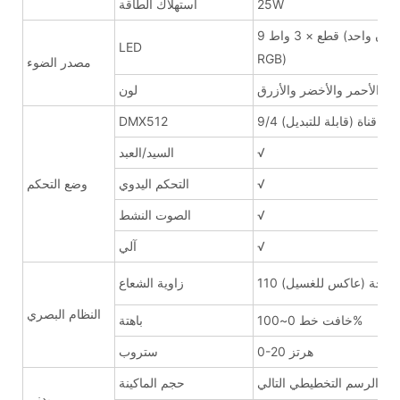
25W
استهلاك الطاقة
9 قطع × 3 واط (لون واحد
LED
RGB)
مصدر الضوء
لون الأحمر والأخضر والأزرق
لون
9/4 قناة (قابلة للتبديل)
DMX512
√
السيد/العبد
√
التحكم اليدوي
وضع التحكم
√
الصوت النشط
√
آلي
110 درجة (عاكس للغسيل)
زاوية الشعاع
النظام البصري
خافت خط 0~100%
باهتة
0-20 هرتز
ستروب
ظر الرسم التخطيطي التالي
حجم الماكينة
بدني