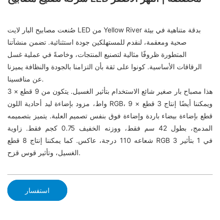
صُنعت مصابيح البار لايت LED من Yellow River بدقة متناهية في بيئة
صحية ومعقمة، لنقدم للمستهلكين جودة استثنائية. تضمن منشآتنا
المتطورة ظروفًا مثالية لتصنيع المنتجات، وخاصةً في عملية غسل
الرقاقات الأساسية. كونوا على ثقة بأن التزامنا بالجودة والنظافة يميزنا
عن منافسينا.
هذا مصباح بار صغير شائع الاستخدام بتأثير الغسيل. يتكون من 9 قطع × 3
واط، مزود بإضاءة ليد أحادية اللون RGB، ويمكننا أيضًا إنتاج 3 قطع × 9
قطع بإضاءة بيضاء باردة وإضاءة فوق بنفس تصميم العلبة. يتميز بتصميمه
المدمج، بطول 42 سم فقط، ووزنه الخفيف 0.75 كجم فقط. زاوية
شعاعه 110 درجة، عاكس. كما يمكننا إنتاج 8 قطع RGB 3 في 1 بتأثير
الغسيل، وتأثير قوس قزح.
استفسار