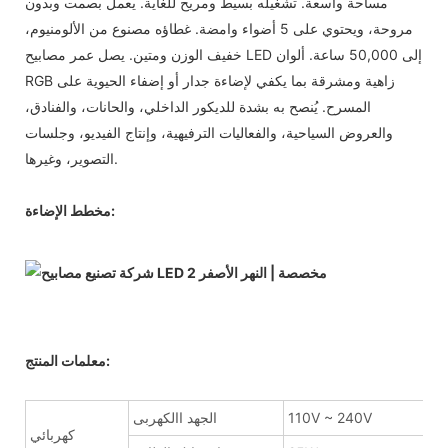
مساحة واسعة. تشغيله بسيط ومريح للغاية. يعمل بصمت وبدون
مروحة، ويحتوي على 5 أضواء وامضة. غطاؤه مصنوع من الألومنيوم،
خفيف الوزن ومتين. يصل عمر مصابيح LED إلى 50,000 ساعة. ألوان
RGB زاهية ومشرقة بما يكفي لإضاءة جدار أو إضفاء الحيوية على
المسرح. يُنصح به بشدة للديكور الداخلي، والحانات، والفنادق،
والعروض السياحية، والفعاليات الترفيهية، وإنتاج الفيديو، وجلسات
التصوير، وغيرها.
مخطط الإضاءة:
معلمات المنتج:
110V ~ 240V
الجهد االكهربى
كهربائي