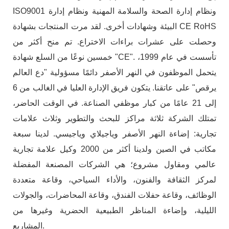
ISO9001 ونظام إدارة الصحة والسلامة المهنية ونظام إدارة
البيئة وشهادات أخرى. لقد مرت المنتجات بشهادة CE RoHS
وحصلت على عشرات براءات الاختراع. تم منح أكثر من
خمسين نوعًا من السلع شهادة "CE". تأسست في عام 1999،
يتحمل الموظفون في النهر الأصفر دائمًا مسؤولية "دع العالم
يرقص" على عاتقنا. يتكون فريق الإدارة العليا في الغالب من 6
إلى 21 عامًا من كبار موظفي الصناعة. في الوقت الحاضر،
تمتلك الشركة ثلاثة مراكز للبحث والتطوير وثلاث علامات
تجارية: إضاءة النهر الأصفر وياجيلاي وياجيسي. لدينا سبعة
مكاتب في الصين ولدينا أكثر من 2000 وكيل علامة تجارية
عالمي ومقاول مشروع؛ هي الشركات المصنعة المفضلة
لمركز الثقافة والفنون، والأداء السياحي، وقاعة متعددة
الوظائف، وقاعة حفلات الفندق، وقاعة المحاضرات، والجولات
الليلية، وإضاءة المناظر الطبيعية الحضرية وغيرها من
المشاريع.