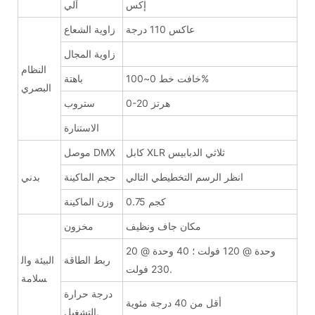
إكس
آلي
عاكس 110 درجة
زاوية الشعاع
زاوية المجال
النظام
خافت خط 0~100%
باهتة
البصري
0-20 هرتز
ستروب
الاستنارة
كابل XLR ثلاثي الدبابيس
موصل DMX
انظر الرسم التخطيطي التالي
حجم الماكينة
بدني
0.75 كجم
وزن الماكينة
مكان جاف ونظيف
مخزون
20 وحدة @ 120 فولت ؛ 40 وحدة @
ربط الطاقة
البيئة وال
230 فولت.
سلامة
درجة حرارة
أقل من 40 درجة مئوية
التشغيل.