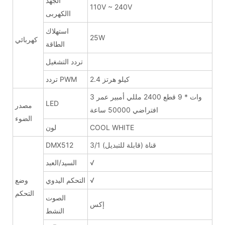
الجهد
110V ~ 240V
االكهربى
استهلاك
25W
كهربائي
الطاقة
تردد التشغيل
2.4 كيلو هرتز
تردد PWM
3 وات * 9 قطع 2400 مللي أمبير عمر
LED
مصدر
افتراضي 50000 ساعة
الضوء
COOL WHITE
لون
3/1 قناة (قابلة للتبديل)
DMX512
√
السيد/العبد
√
التحكم اليدوي
وضع
التحكم
الصوت
إكس
النشط