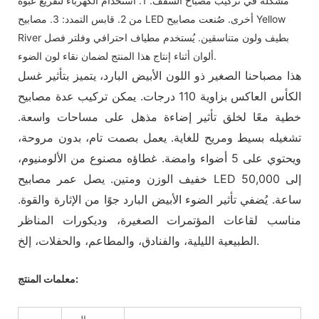
مشكلة في تركيب مصباح السقف. 1. استخدام الكهرباء لتفريغ عبوة
من 2. قابس التمدد: 3. مصابيح LED أخرى. صُنعت مصابيح Yellow
River بطيف ولون متناسقين. يُستخدم مطياف احترافي وفلتر فصل
ألوان أثناء إنتاج هذا المنتج لضمان نقاء لون الضوء.
هذا مصباحنا الصغير ذو اللون الأبيض البارد، يتميز بتأثير غسل
الكأس العاكس بزاوية 110 درجات. يمكن تركيب عدة مصابيح
خطية معًا لخلق تأثير إضاءة مذهل على مساحات واسعة.
تشغيله بسيط ومريح للغاية. يعمل بصمت تام، بدون مروحة،
ويحتوي على 5 أضواء وامضة. غطاؤه مصنوع من الألومنيوم،
خفيف الوزن ومتين. يصل عمر مصابيح LED إلى 50,000
ساعة. يُضفي تأثير الضوء الأبيض البارد جوًا من الإثارة والقوة.
مناسب لقاعات المؤتمرات الصغيرة، وديكورات المناظر
الطبيعية الليلية، والفنادق، والمطاعم، والحفلات، إلخ.
معلمات المنتج: