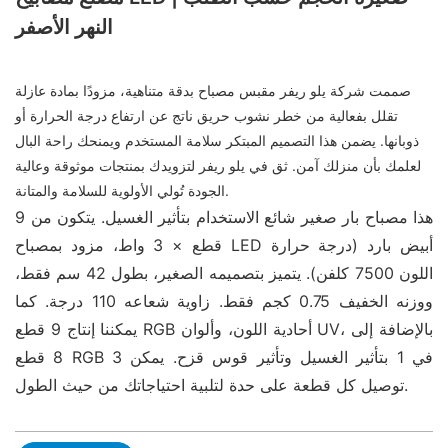
النهر الأصفر
صممت شركة يلو ريفر مقبس مصباح بدقة متناهية، مزودًا بمادة عازلة
تقلل بفعالية من خطر نشوب حريق ناتج عن ارتفاع درجة الحرارة أو
ذوبانها. يضمن هذا التصميم المبتكر سلامة المستخدم ويمنحك راحة البال
لعلمك بأن منزلك آمن. ثق في يلو ريفر لتزويدك بمنتجات موثوقة وعالية
الجودة تُولي الأولوية للسلامة والمتانة.
هذا مصباح بار صغير شائع الاستخدام بتأثير الغسيل. يتكون من 9
قطع × 3 واط، مزود بمصباح LED أبيض بارد (درجة حرارة
اللون 7500 كلفن). يتميز بتصميمه الصغير، بطول 42 سم فقط،
ووزنه الخفيف 0.75 كجم فقط. زاوية شعاعه 110 درجة. كما
يمكننا إنتاج 9 قطع RGB أحادية اللون، وألوان UV، بالإضافة إلى
8 قطع RGB 3 في 1 بتأثير الغسيل وتأثير قوس قزح. يمكن
توصيل كل قطعة على حدة لتلبية احتياجاتك من حيث الطول.