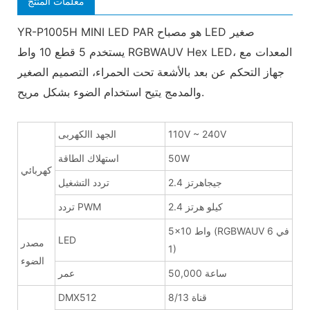
معلمات المنتج
YR-P1005H MINI LED PAR هو مصباح LED صغير
يستخدم 5 قطع 10 واط RGBWAUV Hex LED، المعدات مع
جهاز التحكم عن بعد بالأشعة تحت الحمراء، التصميم الصغير
والمدمج يتيح استخدام الضوء بشكل مريح.
110V ~ 240V
الجهد االكهربى
50W
استهلاك الطاقة
كهربائي
2.4 جيجاهرتز
تردد التشغيل
2.4 كيلو هرتز
تردد PWM
5x10 واط (RGBWAUV 6 في
LED
مصدر
1)
الضوء
50,000 ساعة
عمر
8/13 قناة
DMX512