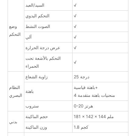
√
السيد/العبد
√
التحكم اليدوي
√
الصوت النشط
وضع
التحكم
√
آلي
√
عرض درجة الحرارة
التحكم بالأشعة تحت
√
الحمراء
25 درجة
زاوية الشعاع
باهتة قياسية+
النظام
باهتة
4 منحنيات باهتة متقدمة
البصري
0-20 هرتز
ستروب
181 × 142 × 144 ملم
حجم الماكينة
بدني
1.8 كجم
وزن الماكينة