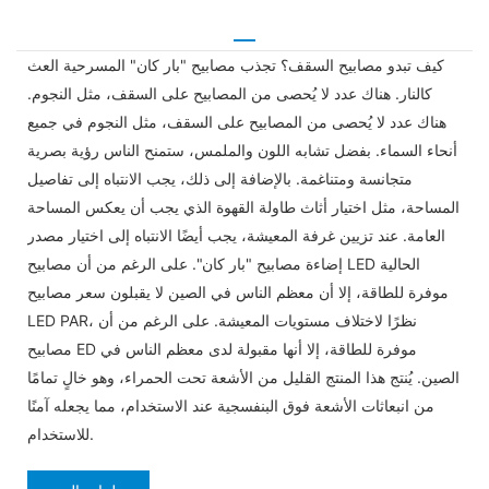
كيف تبدو مصابيح السقف؟ تجذب مصابيح "بار كان" المسرحية العث
كالنار. هناك عدد لا يُحصى من المصابيح على السقف، مثل النجوم.
هناك عدد لا يُحصى من المصابيح على السقف، مثل النجوم في جميع
أنحاء السماء. بفضل تشابه اللون والملمس، ستمنح الناس رؤية بصرية
متجانسة ومتناغمة. بالإضافة إلى ذلك، يجب الانتباه إلى تفاصيل
المساحة، مثل اختيار أثاث طاولة القهوة الذي يجب أن يعكس المساحة
العامة. عند تزيين غرفة المعيشة، يجب أيضًا الانتباه إلى اختيار مصدر
إضاءة مصابيح "بار كان". على الرغم من أن مصابيح LED الحالية
موفرة للطاقة، إلا أن معظم الناس في الصين لا يقبلون سعر مصابيح
LED PAR، نظرًا لاختلاف مستويات المعيشة. على الرغم من أن
مصابيح ED موفرة للطاقة، إلا أنها مقبولة لدى معظم الناس في
الصين. يُنتج هذا المنتج القليل من الأشعة تحت الحمراء، وهو خالٍ تمامًا
من انبعاثات الأشعة فوق البنفسجية عند الاستخدام، مما يجعله آمنًا
للاستخدام.