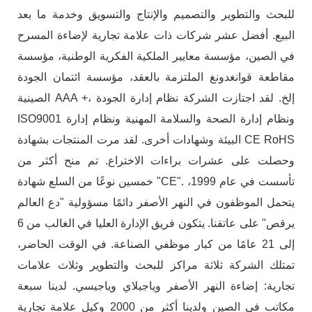
للبحث والتطوير والتصميم والإنتاج والتسويق وخدمة ما بعد
البيع. أفضل عشر شركات ذات علامة تجارية لإضاءة المسرح
في الصين، مؤسسة معايير الملكية الفكرية الوطنية، مؤسسة
مقاطعة قوانغدونغ الملتزمة بالعقد، مؤسسة ائتمان الجودة
الصينية AAA +، إلخ. لقد اجتازت الشركة نظام إدارة الجودة
ISO9001 ونظام إدارة الصحة والسلامة المهنية ونظام إدارة
البيئة وشهادات أخرى. لقد مرت المنتجات بشهادة CE RoHS
وحصلت على عشرات براءات الاختراع. تم منح أكثر من
خمسين نوعًا من السلع شهادة "CE". تأسست في عام 1999،
يتحمل الموظفون في النهر الأصفر دائمًا مسؤولية "دع العالم
يرقص" على عاتقنا. يتكون فريق الإدارة العليا في الغالب من 6
إلى 21 عامًا من كبار موظفي الصناعة. في الوقت الحاضر،
تمتلك الشركة ثلاثة مراكز للبحث والتطوير وثلاث علامات
تجارية: إضاءة النهر الأصفر وياجيلاي وياجيسي. لدينا سبعة
مكاتب في الصين ولدينا أكثر من 2000 وكيل علامة تجارية