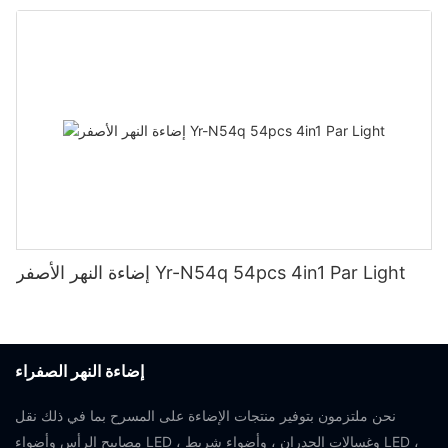
إضاءة النهر الأصفر Yr-N54q 54pcs 4in1 Par Light
إضاءة النهر الصفراء
نحن ملتزمون بتوفير منتجات الإضاءة على المسرح بما في ذلك نقل
مصابيح الرأس وأضواء LED ، وغسالات الجدران ، وأضواء شريط LED ،