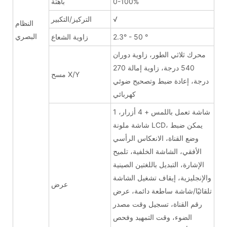
0-100%
باهتة
√
التركيز/التكبير
النظام
البصري
2.3° - 50 °
زاوية الشعاع
محرك ثلاثي الطور، زاوية دوران
540 درجة، زاوية إمالة 270
مسح X/Y
درجة، إعادة ضبط وتصحيح ضوئي
كهربائي
1 شاشة تعمل باللمس + 4 أزرار،
شاشة ملونة LCD، يمكن ضبط
وضع القناة، الانعكاس الرأسي
الأفقي، الشاشة الخلفية، تلميح
الإشارة، التبديل باللغتين الصينية
والإنجليزية، إيقاف تشغيل الشاشة
عرض
تلقائيًا/شاشة ساطعة دائمة، عرض
رقم القناة، تسجيل وقت مصدر
الضوء، وقت التمهيد وفحص