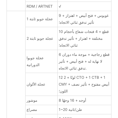
RDM / ARTNET
√
9 غوبوس + فتح أبيض + اهتزاز +
عجلة جوبو ثابتة 1
تأثير تدفق ثنائي الاتجاه؛
10 قطع + 4 فتحات شعاع بأحجام
مختلفة + اهتزاز + تأثير تدفق
عجلة جوبو ثابتة 2
ثنائي الاتجاه؛
6 قطع زجاجية + موجة ماء دوران
عجلة جوبوا
لا نهاية له + فتح أبيض + تأثير
الدورانية
تدفق ثنائي الاتجاه.
12 لونًا + 2 CTO + 1 CTB + 1
CMY + أبيض مفتوح + تأثير نصف
عجلة الألوان
اللون؛
8 أوجه + 16 وجهًا
موشور
1~20 طن/ثانية
مصراع