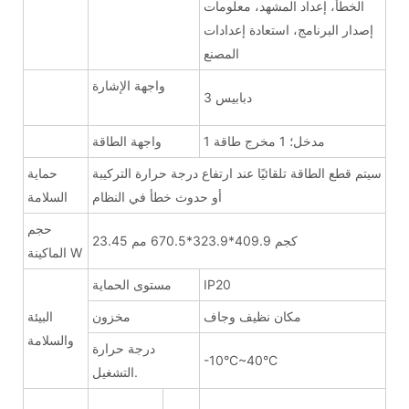
الخطأ، إعداد المشهد، معلومات
إصدار البرنامج، استعادة إعدادات
المصنع
واجهة الإشارة
3 دبابيس
1 مدخل؛ 1 مخرج طاقة
واجهة الطاقة
سيتم قطع الطاقة تلقائيًا عند ارتفاع درجة حرارة التركيبة
حماية
أو حدوث خطأ في النظام
السلامة
حجم
23.45 كجم 409.9*323.9*670.5 مم
الماكينة W
IP20
مستوى الحماية
مكان نظيف وجاف
مخزون
البيئة
والسلامة
درجة حرارة
-10°C~40°C
التشغيل.