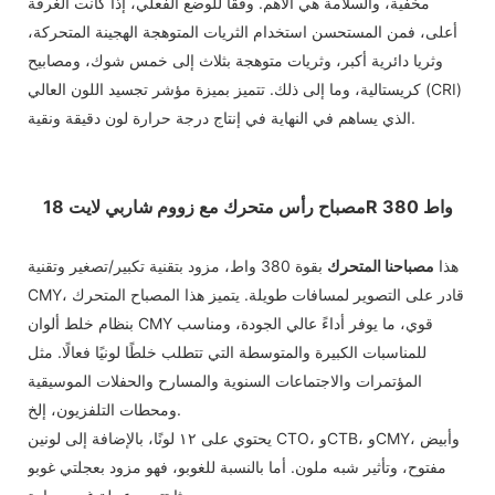
مخفية، والسلامة هي الأهم. وفقًا للوضع الفعلي، إذا كانت الغرفة
أعلى، فمن المستحسن استخدام الثريات المتوهجة الهجينة المتحركة،
وثريا دائرية أكبر، وثريات متوهجة بثلاث إلى خمس شوك، ومصابيح
كريستالية، وما إلى ذلك. تتميز بميزة مؤشر تجسيد اللون العالي (CRI)
الذي يساهم في النهاية في إنتاج درجة حرارة لون دقيقة ونقية.
مصباح رأس متحرك مع زووم شاربي لايت 18R 380 واط
هذا
مصباحنا المتحرك
بقوة 380 واط، مزود بتقنية تكبير/تصغير وتقنية
CMY، قادر على التصوير لمسافات طويلة. يتميز هذا المصباح المتحرك
بنظام خلط ألوان CMY قوي، ما يوفر أداءً عالي الجودة، ومناسب
للمناسبات الكبيرة والمتوسطة التي تتطلب خلطًا لونيًا فعالًا. مثل
المؤتمرات والاجتماعات السنوية والمسارح والحفلات الموسيقية
ومحطات التلفزيون، إلخ.
يحتوي على ١٢ لونًا، بالإضافة إلى لونين CTO، وCTB، وCMY، وأبيض
مفتوح، وتأثير شبه ملون. أما بالنسبة للغوبو، فهو مزود بعجلتي غوبو