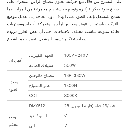
على المسرح من خلال تتبع حركته. يحتوي مصباح الرأس المتحرك على
شعاع ضوء يمكن تركيزه وتوجيهه باستخدام مجموعة من المرايا، مما
يسمح للمشغل بإبقاء الضوء على الهدف دون الحاجة إلى تعديل موضع
التركيب باستمرار. تتوفر مصابيح الرأس المتحركة بأحجام ومستويات
طاقة متنوعة لتناسب مختلف الاحتياجات. حتى أن بعض الطرز مزودة
بخاصية تكبير تسمح للمشغل بتغيير حجم الشعاع.
100V ~240V
الجهد االكهربى
كهربائي
500W
استهلاك الطاقة
18R, 380W
مصباح هالوجين
مصدر
1500H
عمر المصباح
الضوء
CCT
8000K
26 قناة/23 قناة (قابلة للتبديل)
DMX512
√
السيد/العبد
وضع
التحكم
√
آلي