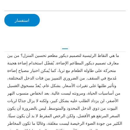
استفسار
ما هي النقاط الرئيسية لتصميم ديكور مطعم تحسين المنزل؟ من بين
معارف تصميم ديكور المطاعم الإضاءة. يُفضّل استخدام إضاءة هجينة
متحركة على طاولة الطعام مع ثريا، كما يُمكن اختيار مصباح إضاءة
مُدمج في السقف. من الضروري التمييز بين فئات الدخل المختلفة،
وتأثير طلبها على تغيرات الأسعار. بشكل عام، يُعدّ مسحوق الغسيل
من أساسيات الحياة، ومرونته ليست عالية. بعد انخفاض منسوب النهر
الأصفر، لن يزداد الطلب عليه بشكل كبير، ولكنه لا يزال جذابًا لربات
البيوت من ذوي الدخل المحدود والمتوسط. ليس بالضرورة أن يكون
السعر المرتفع هو الأفضل، ولكن الرخص المفرط لا بد أن يكون سيئًا.
الكثير من جودة الضوء الرخيصة ليست مغلقة، وغالبًا ما تكون المخاطر