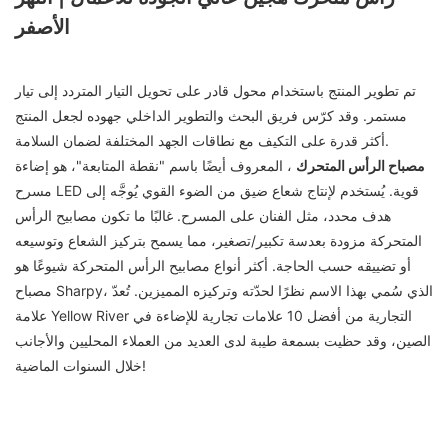
الأصفر
تم تطوير المنتج باستخدام محول قادر على تحويل التيار المتردد إلى تيار
مستمر. وقد كرّس فريق البحث والتطوير الداخلي جهوده لجعل المنتج
أكثر قدرة على التكيف مع نطاقات الجهد المختلفة لضمان السلامة.
مصباح الرأس المتحرك
، المعروف أيضًا باسم "نقطة المتابعة"، هو إضاءة
مسرح LED قوية. يُستخدم لإنتاج شعاع ضيق من الضوء القوي يُوجَّه إلى
هدف محدد، مثل الفنان على المسرح. غالبًا ما تكون مصابيح الرأس
المتحركة مزودة بعدسة تكبير/تصغير، مما يسمح بتركيز الشعاع وتوسيعه
أو تضييقه حسب الحاجة. أكثر أنواع مصابيح الرأس المتحركة شيوعًا هو
مصباح Sharpy، الذي سُمي بهذا الاسم نظرًا لحدّته وتركيزه المميزين. تُعدّ
علامة Yellow River التجارية من أفضل 10 علامات تجارية للإضاءة في
الصين، وقد حظيت بسمعة طيبة لدى العديد من العملاء المحليين والأجانب
خلال السنوات الماضية!