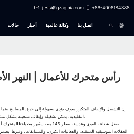
jessi@gzaglaia.com
+86-4006184388
اتصل بنا
وكالة عالمية
أخبار
حالات
أحدث 9r رأس متحرك للأعمال | النهر ال
إن التشغيل والإيقاف المتكرر سوف يؤدي بسهولة إلى حرق المصابيح بينما 
التقليدية، يمكن تشغيله وإيقاف تشغيله بشكل متكرر دون القلق من إتلاف رقائقه.
بفضل شعاعه القوي وعدسته بقطر 145 مم، سيُبهر
مصباحنا المتحرك
أي
الحفلات الموسيقية المتنقلة، والفعاليات الكبرى، والمسابقات، وغيرها. يضمن 