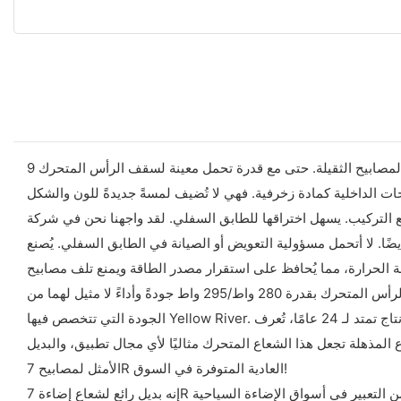
هل سيهتز مصباح سقف غرفة المعيشة بعد فترة طويلة؟ لا يُنصح بتركيب مصباح سقف غرفة المعيشة مباشرةً على السقف، وخاصةً المصابيح الثقيلة. حتى مع قدرة تحمل معينة لسقف الرأس المتحرك 9r، أعتقد
ات الداخلية كمادة زخرفية. فهي لا تُضيف لمسةً جديدةً للون والشكل
ا للطابق السفلي. لقد واجهنا نحن في شركة Yellow River للإضاءة والصوت المحدودة هذه
ولية التعويض أو الصيانة في الطابق السفلي. يُصنع Yellow River من خلال الجمع
تُضفي مصابيح المسرح المتحركة ذات الرأس المتحرك بقدرة 280 واط/295 واط جودةً وأداءً لا مثيل لهما من Yellow River على سوق الإضاءة. وتنبع جودة تأثيراتها وتركيبها وإنتاجيتها العالية من المنتجات عالية
 الجودة العالية وتأثيرات الشعاع المذهلة تجعل هذا الشعاع المتحرك مثاليًا لأي مجال تطبيق، والبديل
الأمثل لمصابيح 7R العادية المتوفرة في السوق!
إنه بديل رائع لشعاع إضاءة 7R المتوفر في السوق. بفضل سعره المناسب وحجمه واستهلاكه للطاقة، يُخفي هذا الشعاع المتحرك بقوة 280 واط/295 واط عالمًا جديدًا من التعبير في أسواق الإضاءة السياحية