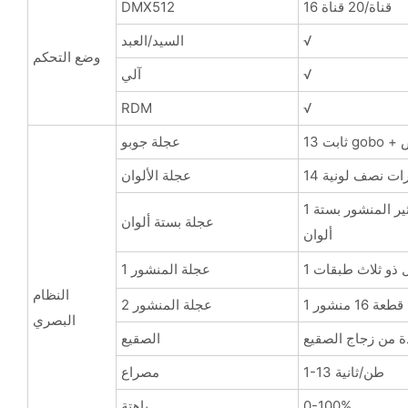
16 قناة/20 قناة
DMX512
√
السيد/العبد
وضع التحكم
√
آلي
RDM
√
 أبيض
عجلة جوبو
أثيرات نصف لونية
عجلة الألوان
1 قطعة، العمل مع المنشور يمكن أن يقدم تأثير المنشور بستة
عجلة بستة ألوان
ألوان
ل ذو ثلاث طبقات
عجلة المنشور 1
النظام
1 قطعة 16 منشور
عجلة المنشور 2
البصري
ة من زجاج الصقيع
الصقيع
1-13 طن/ثانية
مصراع
0-100%
باهتة