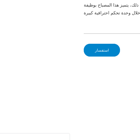
ز هذا المصباح بوظيفة RDM التي تُسهّل
استفسار