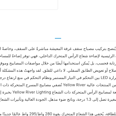
ة الرئيسية لإضاءة شعاع الرأس المتحرك الداخلي، فهي توفر إضاءةً للمساح
بة فحسب، بل يُمكن استخدامها أيضًا من خلال مواصفات المصابيح وموقع التركيب. يسهل اختراقه
و تعويض الطابق السفلي. لا داعي للقلق. لقد واجهتُ هذه المشكلة أيضًا. لا أتحمل مسؤ
شعاعًا صلبًا فائق التركيز بزاوية شعاع صغيرة تصل إلى 1.3 درجة، وناتج ضوء مذهل.