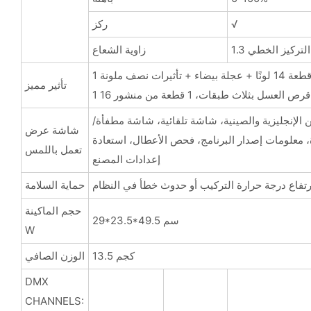
√
ركز
ة، التركيز الخطي
زاوية الشعاع
قطعة 14 لونًا + عجلة بيضاء + تأثيرات نصف ملونة
تأثير مميز
عسل بثلاث طبقات، 1 قطعة من منشور 16
ن الإنجليزية والصينية، شاشة تلقائية، شاشة مطفأة/
شاشة عرض
معلومات إصدار البرنامج، فحص الأعطال، استعادة
تعمل باللمس
إعدادات المصنع
 ارتفاع درجة حرارة التركيب أو حدوث خطأ في النظام
حماية السلامة
حجم الماكينة
29*23.5*49.5 سم
W
13.5 كجم
الوزن الصافي
DMX
CHANNELS: