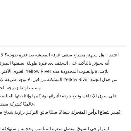
أنه سيؤثر بالتأكيد على السقف بعد فترة طويلة. بصفتها الميز
العلوي الأكثر رتا
المشكلة من قبل. لا توجد طريقة لإصلاح أ
بين التحكم في التيار المستمر ونظام التحكم في منع ارتفاع درجة الحرارة، مما يُحافظ على استقرار مصدر الطاقة ويمنع تلف مصابيح LED بسبب ارتفاع درجة الحرارة.
الجودة التي تتخصص فيها Yellow River. بخبرة إنتاج تمتد لـ 24 عامًا، تُعرف Yellow River Lighting عالميًا كشركة مصنعة لمصابيح الرأس المتحركة ذات الشعاع.
يُصدر
شعاع الرأس المتحرك