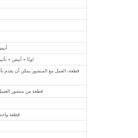
13 ثابت gobo +
14 لونًا + أبيض + ت
1 قطعة من منشور العس
قطعة واحد