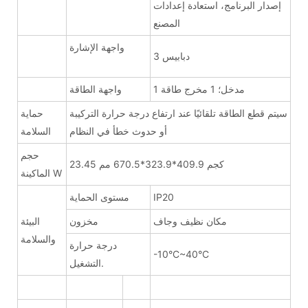
إصدار البرنامج، استعادة إعدادات
المصنع
واجهة الإشارة
3 دبابيس
1 مدخل؛ 1 مخرج طاقة
واجهة الطاقة
سيتم قطع الطاقة تلقائيًا عند ارتفاع درجة حرارة التركيبة
حماية
أو حدوث خطأ في النظام
السلامة
حجم
23.45 كجم 409.9*323.9*670.5 مم
الماكينة W
IP20
مستوى الحماية
مكان نظيف وجاف
مخزون
البيئة
والسلامة
درجة حرارة
-10°C~40°C
التشغيل.