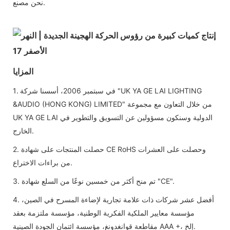
نحن مصنع.
المزايا
1. في سبتمبر 2006، أسسنا شركة "UK YA GE LAI LIGHTING
&AUDIO (HONG KONG) LIMITED" من خلال التعاون مع مجموعة
UK YA GE LAI الدولية وسنكون مسؤولين عن التسويق والتطوير في
الخارج.
2. حصلت المنتجات على شهادة CE RoHS وحصلت على العشرات
من براءات الاختراع.
3. تم منح أكثر من خمسين نوعًا من السلع شهادة "CE".
4. أفضل عشر شركات ذات علامة تجارية لإضاءة المسرح في الصين،
مؤسسة معايير الملكية الفكرية الوطنية، مؤسسة ملتزمة بعقد
مقاطعة قوانغدونغ، مؤسسة ائتمان الجودة الصينية AAA +، إلخ.