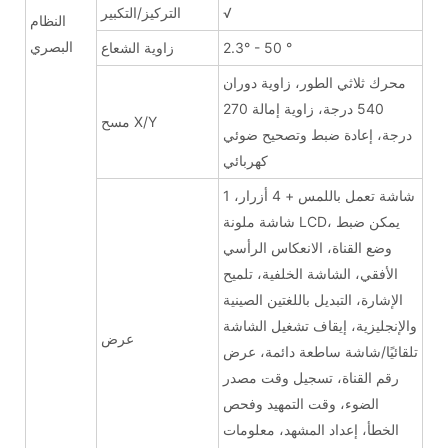
√
التركيز/التكبير
النظام
البصري
2.3° - 50 °
زاوية الشعاع
محرك ثلاثي الطور، زاوية دوران
540 درجة، زاوية إمالة 270
مسح X/Y
درجة، إعادة ضبط وتصحيح ضوئي
كهربائي
1 شاشة تعمل باللمس + 4 أزرار،
شاشة ملونة LCD، يمكن ضبط
وضع القناة، الانعكاس الرأسي
الأفقي، الشاشة الخلفية، تلميح
الإشارة، التبديل باللغتين الصينية
والإنجليزية، إيقاف تشغيل الشاشة
عرض
تلقائيًا/شاشة ساطعة دائمة، عرض
رقم القناة، تسجيل وقت مصدر
الضوء، وقت التمهيد وفحص
الخطأ، إعداد المشهد، معلومات