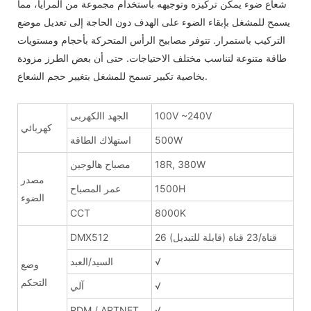
شعاع ضوء يمكن تركيزه وتوجيهه باستخدام مجموعة من المرايا، مما
يسمح للمشغل بإبقاء الضوء على الهدف دون الحاجة إلى تعديل موضع
التركيب باستمرار. تتوفر مصابيح الرأس المتحركة بأحجام ومستويات
طاقة متنوعة لتناسب مختلف الاحتياجات. حتى أن بعض الطرز مزودة
بخاصية تكبير تسمح للمشغل بتغيير حجم الشعاع.
100V ~240V
الجهد االكهربى
كهربائي
500W
استهلاك الطاقة
18R, 380W
مصباح هالوجين
مصدر
1500H
عمر المصباح
الضوء
CCT
8000K
26 قناة/23 قناة (قابلة للتبديل)
DMX512
√
السيد/العبد
وضع
التحكم
√
آلي
RDM / ARTNET
√