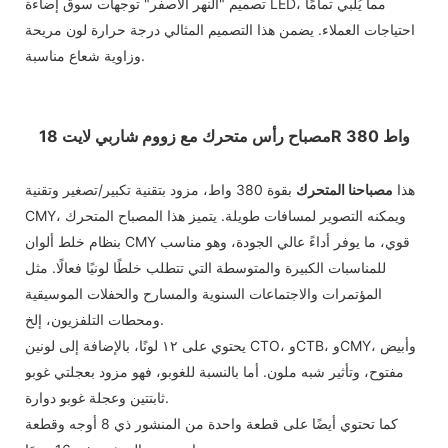
تصميم "النهر الأصفر" توجهات سوق إضاءة LED، مما يُلبي تمامًا
احتياجات العملاء. يضمن هذا التصميم المثالي درجة حرارة لون مريحة
وزاوية شعاع مناسبة.
مصباح رأس متحرك مع زووم شاربي لايت 18R 380 واط
هذا
مصباحنا المتحرك
بقوة 380 واط، مزود بتقنية تكبير/تصغير وتقنية
CMY، ويمكنه التصوير لمسافات طويلة. يتميز هذا المصباح المتحرك
بنظام خلط ألوان CMY قوي، ما يوفر أداءً عالي الجودة، وهو مناسب
للمناسبات الكبيرة والمتوسطة التي تتطلب خلطًا لونيًا فعالًا. مثل
المؤتمرات والاجتماعات السنوية والمسارح والحفلات الموسيقية
ومحطات التلفزيون، إلخ.
يحتوي على ١٢ لونًا، بالإضافة إلى لونين CTO، وCTB، وCMY، وأبيض
مفتوح، وتأثير شبه ملون. أما بالنسبة للغوبو، فهو مزود بعجلتي غوبو
ثابتتين وعجلة غوبو دوارة.
كما تحتوي أيضًا على قطعة واحدة من المنشور ذي 8 أوجه وقطعة