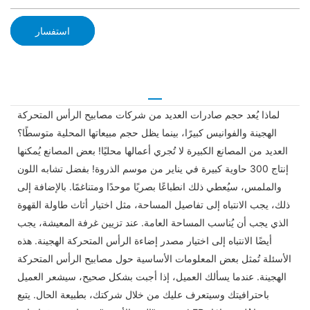
استفسار
لماذا يُعد حجم صادرات العديد من شركات مصابيح الرأس المتحركة
الهجينة والفوانيس كبيرًا، بينما يظل حجم مبيعاتها المحلية متوسطًا؟
العديد من المصانع الكبيرة لا تُجري أعمالها محليًا! بعض المصانع يُمكنها
إنتاج 300 حاوية كبيرة في يناير من موسم الذروة! بفضل تشابه اللون
والملمس، سيُعطي ذلك انطباعًا بصريًا موحدًا ومتناغمًا. بالإضافة إلى
ذلك، يجب الانتباه إلى تفاصيل المساحة، مثل اختيار أثاث طاولة القهوة
الذي يجب أن يُناسب المساحة العامة. عند تزيين غرفة المعيشة، يجب
أيضًا الانتباه إلى اختيار مصدر إضاءة الرأس المتحركة الهجينة. هذه
الأسئلة تُمثل بعض المعلومات الأساسية حول مصابيح الرأس المتحركة
الهجينة. عندما يسألك العميل، إذا أجبت بشكل صحيح، سيشعر العميل
باحترافيتك وسيتعرف عليك من خلال شركتك، بطبيعة الحال. يتبع