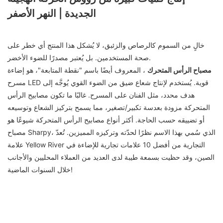
الجديدة | النهر الأصفر
خالٍ من السموم كالرصاص والزئبق، لا يُشكل هذا المنتج أي خطر على
صحة المستخدمين. بل يُعتبر مصدرًا للضوء الأخضر.
مصباح الرأس المتحرك
، المعروف أيضًا باسم "نقطة المتابعة"، هو إضاءة
مسرح LED قوية. يُستخدم لإنتاج شعاع ضيق من الضوء القوي يُوجَّه إلى
هدف محدد، مثل الفنان على المسرح. غالبًا ما تكون مصابيح الرأس
المتحركة مزودة بعدسة تكبير/تصغير، مما يسمح بتركيز الشعاع وتوسيعه
أو تضييقه حسب الحاجة. أكثر أنواع مصابيح الرأس المتحركة شيوعًا هو
مصباح Sharpy، الذي سُمي بهذا الاسم نظرًا لحدّته وتركيزه المميزين. تُعدّ
علامة Yellow River التجارية من أفضل 10 علامات تجارية للإضاءة في
الصين، وقد حظيت بسمعة طيبة لدى العديد من العملاء المحليين والأجانب
خلال السنوات الماضية!