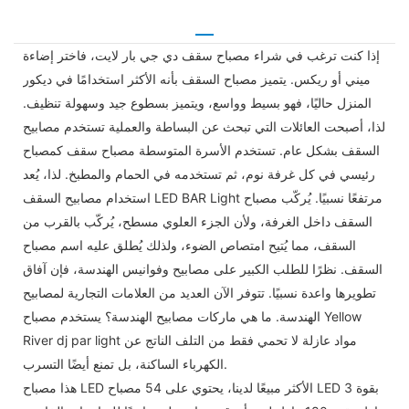
إذا كنت ترغب في شراء مصباح سقف دي جي بار لايت، فاختر إضاءة
ميني أو ريكس. يتميز مصباح السقف بأنه الأكثر استخدامًا في ديكور
المنزل حاليًا، فهو بسيط وواسع، ويتميز بسطوع جيد وسهولة تنظيف.
لذا، أصبحت العائلات التي تبحث عن البساطة والعملية تستخدم مصابيح
السقف بشكل عام. تستخدم الأسرة المتوسطة مصباح سقف كمصباح
رئيسي في كل غرفة نوم، ثم تستخدمه في الحمام والمطبخ. لذا، يُعد
استخدام مصابيح السقف LED BAR Light مرتفعًا نسبيًا. يُركّب مصباح
السقف داخل الغرفة، ولأن الجزء العلوي مسطح، يُركّب بالقرب من
السقف، مما يُتيح امتصاص الضوء، ولذلك يُطلق عليه اسم مصباح
السقف. نظرًا للطلب الكبير على مصابيح وفوانيس الهندسة، فإن آفاق
تطويرها واعدة نسبيًا. تتوفر الآن العديد من العلامات التجارية لمصابيح
الهندسة. ما هي ماركات مصابيح الهندسة؟ يستخدم مصباح Yellow
River dj par light مواد عازلة لا تحمي فقط من التلف الناتج عن
الكهرباء الساكنة، بل تمنع أيضًا التسرب.
هذا مصباح LED الأكثر مبيعًا لدينا، يحتوي على 54 مصباح LED بقوة 3