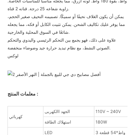
واط، بقوة 180 واط. لونه أزرق، مما يجعله مناسبًا للمناسبات الخاصة.
زاوية شعاعه 25 درجة. قناته 2 قناة.
يمكن أن يكون الغلاف نحيفًا أو سميكًا. تصميمه النحيف صغير الحجم،
مما يوفر عليك تكاليف الشحن. يمكن تثبيت الكابل أو فكه، مما يجعله
شائعًا في السوق المحلية والخارجية.
علاوة على ذلك، فهو يجمع بين التحكم الرئيسي واليدوي والتحكم
الصوتي النشط، مع نظام تبديد حرارة جيد وضوضاء منخفضة.
لوكس
معلمات المنتج :
110V ~ 240V
الجهد االكهربى
كهربائي
180W
استهلاك الطاقة
3 واط*54 قطعة
LED