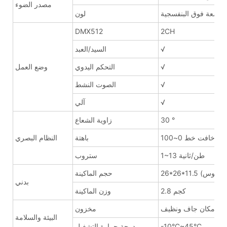
مصدر الضوء
الأشعة فوق البنفسجية
لون
DMX512
2CH
√
السيد/العبد
√
التحكم اليدوي
وضع العمل
√
الصوت النشط
√
آلي
30 °
زاوية الشعاع
خافت خط 0~100%
باهتة
النظام البصري
1~13 طن/ثانية
ستروب
ستثناء القوس)
حجم الماكينة
بدني
2.8 كجم
وزن الماكينة
مكان جاف ونظيف
مخزون
البيئة والسلامة
-10°C~45°C
درجة حرارة التشغيل.