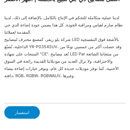
لدينا عملية متكاملة للتحكم في الإنتاج بالكامل. بالإضافة إلى ذلك، لدينا
نظام صارم لقياس ومراقبة الجودة. كل هذا يضمن جودة إضاءة الدي جي
المقدمة لعملائنا.
شركة يلو ريفر، كمصنع محترف لمصابيح LED بالأشعة فوق البنفسجية
الداخلية، تُصنّع YR-P0354SUV، وقد حصلت أكثر من خمسين نوعًا من
المنتجات على شهادة "CE". تُعد مصابيح LED Par من منتجاتنا الشائعة
والاحترافية، ولا تزال العديد من موديلاتنا القديمة رائجة في السوق
الأجنبية، كما نوفر موديلات جديدة كل عام، ونوفر خيارات إضاءة بيضاء
دافئة، RGB، RGBW، RGBWAUV، وغيرها.
استفسار