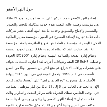
حول النهر الأصفر
إضاءة النهر الأصفر - مع التركيز على إضاءة المسرح لمدة 21 عامًا،
هي مؤسسة وطنية عالية التقنية تقدم خدمة متكاملة للبحث والتطوير
والتصميم والإنتاج والتسويق وخدمة ما بعد البيع. أفضل عشر شركات
ذات علامة تجارية لإضاءة المسرح في الصين، مؤسسة معايير الملكية
الفكرية الوطنية، مؤسسة مقاطعة قوانغدونغ الملتزمة بالعقد، مؤسسة
ائتمان الجودة الصينية AAA +، إلخ. لقد اجتازت الشركة نظام إدارة
الجودة ISO9001 ونظام إدارة الصحة والسلامة المهنية ونظام إدارة
البيئة وشهادات أخرى. لقد اجتازت المنتجات شهادة CE RoHS وحصلت
على عشرات براءات الاختراع. تم منح أكثر من خمسين نوعًا من السلع
شهادة "CE". تأسست في عام 1999، يتحمل الموظفون في النهر
الأصفر دائمًا مسؤولية "دع العالم يرقص" على أنفسنا. يتكون فريق
الإدارة العليا في الغالب من 6 إلى 21 عامًا من كبار موظفي الصناعة.
في الوقت الحاضر، تمتلك الشركة ثلاثة مراكز للبحث والتطوير وثلاث
علامات تجارية: إضاءة النهر الأصفر وياجيلاي وياجيسي. لدينا سبعة
مكاتب في الصين ولدينا أكثر من 2000 وكيل علامة تجارية عالمية