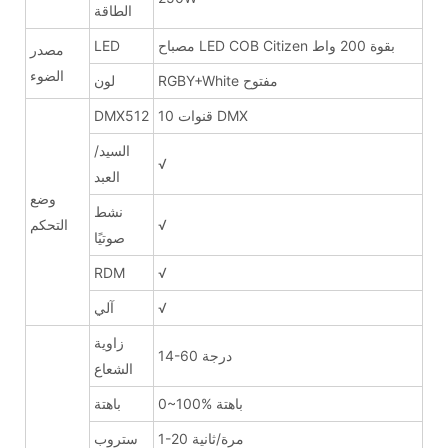
الطاقة
مصباح LED COB Citizen بقوة 200 واط
LED
مصدر
الضوء
RGBY+White مفتوح
لون
10 قنوات DMX
DMX512
السيد/
√
العبد
وضع
نشط
√
التحكم
صوتيًا
RDM
√
√
آلي
زاوية
14-60 درجة
الشعاع
0~100% باهتة
باهتة
1-20 مرة/ثانية
ستروب