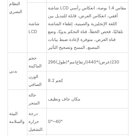
النظام
شاشة LCD مقاس 1.4 بوصة، انعكاس رأسي
البصري
أفقي، انعكاس العرض، قابلة للتبديل بين
اللغة الإنجليزية والصينية، إطفاء الشاشة
شاشة
تلقائيًا، فحص الخطأ، قناة التحكم يدويًا، وضع
LCD
قناة العرض، متوفرة لإعادة ضبط بيانات
المصنع، المسح وتصحيح التأثير
حجم
296(طول)*230(عرض)*440(ارتفاع)مم
الماكينة
بدني
الوزن
8.2 كجم
الصافي
حالة
مكان جاف ونظيف
المتجر
درجة
البيئة
0°~40°
حرارة
والسلامة
التشغيل.