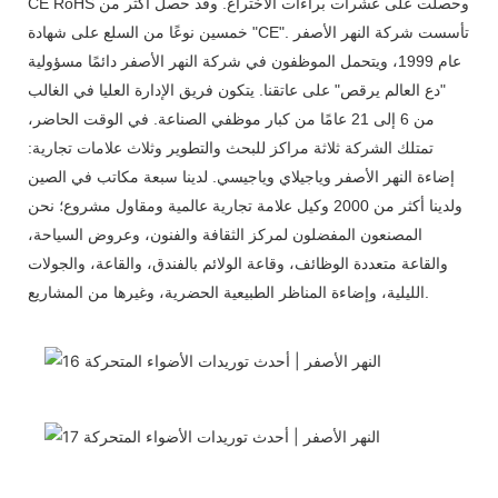
CE RoHS وحصلت على عشرات براءات الاختراع. وقد حصل أكثر من
خمسين نوعًا من السلع على شهادة "CE". تأسست شركة النهر الأصفر
عام 1999، ويتحمل الموظفون في شركة النهر الأصفر دائمًا مسؤولية
"دع العالم يرقص" على عاتقنا. يتكون فريق الإدارة العليا في الغالب
من 6 إلى 21 عامًا من كبار موظفي الصناعة. في الوقت الحاضر،
تمتلك الشركة ثلاثة مراكز للبحث والتطوير وثلاث علامات تجارية:
إضاءة النهر الأصفر وياجيلاي وياجيسي. لدينا سبعة مكاتب في الصين
ولدينا أكثر من 2000 وكيل علامة تجارية عالمية ومقاول مشروع؛ نحن
المصنعون المفضلون لمركز الثقافة والفنون، وعروض السياحة،
والقاعة متعددة الوظائف، وقاعة الولائم بالفندق، والقاعة، والجولات
الليلية، وإضاءة المناظر الطبيعية الحضرية، وغيرها من المشاريع.