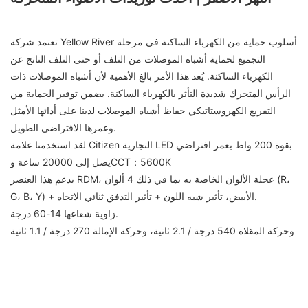
تعتمد شركة Yellow River أسلوب حماية من الكهرباء الساكنة في مرحلة
التجميع لحماية أشباه الموصلات من التلف أو حتى التلف الناتج عن
الكهرباء الساكنة. يُعد هذا الأمر بالغ الأهمية لأن أشباه الموصلات ذات
الرأس المتحرك شديدة التأثر بالكهرباء الساكنة. يضمن توفير الحماية من
التفريغ الكهروستاتيكي حفاظ أشباه الموصلات لدينا على أدائها الأمثل
وعمرها الافتراضي الطويل.
لقد استخدمنا علامة Citizen التجارية LED بقوة 200 واط بعمر افتراضي
يصل إلى 20000 ساعة وCCT：5600K
يدعم هذا العنصر RDM، عجلة الألوان الخاصة به بما في ذلك 4 ألوان (R،
G، B، Y) + الأبيض، تأثير شبه اللون + تأثير التدفق ثنائي الاتجاه.
زاوية شعاعها 14-60 درجة.
وحركة المقلاة 540 درجة / 2.1 ثانية، وحركة الإمالة 270 درجة / 1.1 ثانية