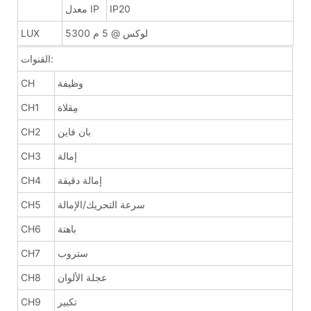
IP20
معدل IP
5300 لوكس @ 5 م
LUX
القنوات:
وظيفة
CH
مِقلاة
CH1
بان فاين
CH2
إمالة
CH3
إمالة دقيقة
CH4
سرعة التحريك/الإمالة
CH5
باهتة
CH6
ستروب
CH7
عجلة الألوان
CH8
تكبير
CH9