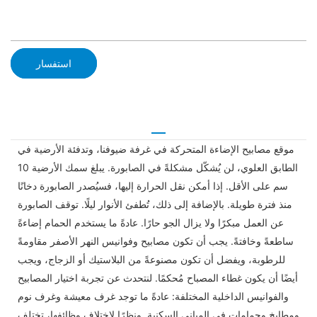
استفسار
موقع مصابيح الإضاءة المتحركة في غرفة ضيوفنا، وتدفئة الأرضية في
الطابق العلوي، لن يُشكّل مشكلةً في الصابورة. يبلغ سمك الأرضية 10
سم على الأقل. إذا أمكن نقل الحرارة إليها، فسيُصدر الصابورة دخانًا
منذ فترة طويلة. بالإضافة إلى ذلك، تُطفئ الأنوار ليلًا. توقف الصابورة
عن العمل مبكرًا ولا يزال الجو حارًا. عادةً ما يستخدم الحمام إضاءةً
ساطعةً وخافتةً. يجب أن تكون مصابيح وفوانيس النهر الأصفر مقاومةً
للرطوبة، ويفضل أن تكون مصنوعةً من البلاستيك أو الزجاج، ويجب
أيضًا أن يكون غطاء المصباح مُحكمًا. لنتحدث عن تجربة اختيار المصابيح
والفوانيس الداخلية المختلفة: عادةً ما توجد غرف معيشة وغرف نوم
ومطابخ وحمامات في المباني السكنية. ونظرًا لاختلاف وظائفها، تختلف