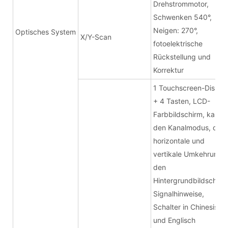
Drehstrommotor,
Schwenken 540°,
Neigen: 270°,
Optisches System
X/Y-Scan
fotoelektrische
Rückstellung und
Korrektur
1 Touchscreen-Displa
+ 4 Tasten, LCD-
Farbbildschirm, kann
den Kanalmodus, die
horizontale und
vertikale Umkehrung,
den
Hintergrundbildschirm
Signalhinweise,
Schalter in Chinesisch
und Englisch