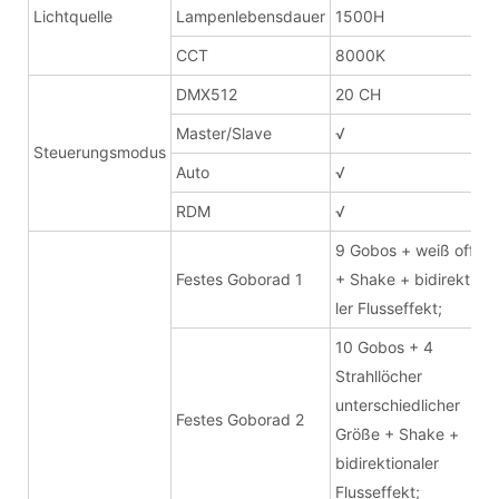
Lichtquelle
Lampenlebensdauer
1500H
CCT
8000K
DMX512
20 CH
Master/Slave
√
Steuerungsmodus
Auto
√
RDM
√
9 Gobos + weiß offen
Festes Goborad 1
+ Shake + bidirektion
ler Flusseffekt;
10 Gobos + 4
Strahllöcher
unterschiedlicher
Festes Goborad 2
Größe + Shake +
bidirektionaler
Flusseffekt;