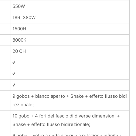
550W
18R, 380W
1500H
8000K
20 CH
√
√
√
9 gobos + bianco aperto + Shake + effetto flusso bidi
rezionale;
10 gobo + 4 fori del fascio di diverse dimensioni +
Shake + effetto flusso bidirezionale;
6 gobo + vetro a onda d'acqua a rotazione infinita +