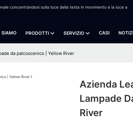
onale concentrandosi sulla luce della testa in movimento e la luce a
I SIAMO
CASI
NOTIZ
PRODOTTI
SERVIZIO
pade da palcoscenico | Yellow River
Azienda Lea
Lampade Da
River