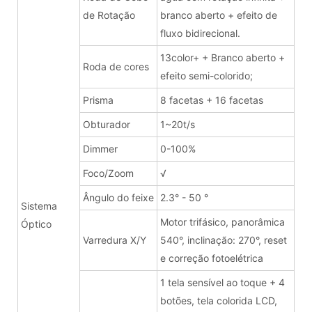
de Rotação
branco aberto + efeito de
fluxo bidirecional.
13color+ + Branco aberto +
Roda de cores
efeito semi-colorido;
Prisma
8 facetas + 16 facetas
Obturador
1~20t/s
Dimmer
0-100%
Foco/Zoom
√
Ângulo do feixe
2.3° - 50 °
Sistema
Motor trifásico, panorâmica
Óptico
Varredura X/Y
540°, inclinação: 270°, reset
e correção fotoelétrica
1 tela sensível ao toque + 4
botões, tela colorida LCD,