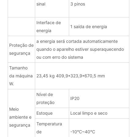
sinal
3 pinos
Interface de
1 saída de energia
energia
a energia será cortada automaticamente
Proteção de
quando o aparelho estiver superaquecendo
segurança
ou com erro do sistema
Tamanho
da máquina
23,45 kg 409,9*323,9*670,5 mm
W.
Nível de
IP20
proteção
Meio
Estoque
Local limpo e seco
ambiente e
Temperatura
segurança
de
-10°C~40°C