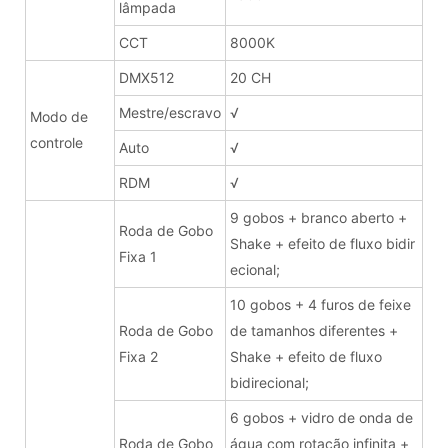
lâmpada
CCT
8000K
DMX512
20 CH
Mestre/escravo
√
Modo de
controle
Auto
√
RDM
√
9 gobos + branco aberto +
Roda de Gobo
Shake + efeito de fluxo bidir
Fixa 1
ecional;
10 gobos + 4 furos de feixe
Roda de Gobo
de tamanhos diferentes +
Fixa 2
Shake + efeito de fluxo
bidirecional;
6 gobos + vidro de onda de
Roda de Gobo
água com rotação infinita +