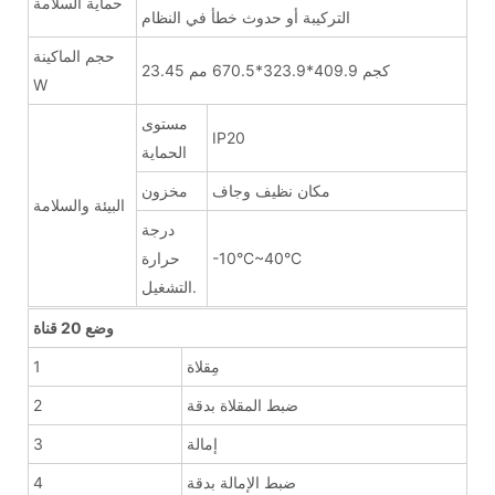
حماية السلامة
التركيبة أو حدوث خطأ في النظام
حجم الماكينة
23.45 كجم 409.9*323.9*670.5 مم
W
مستوى
IP20
الحماية
مكان نظيف وجاف
مخزون
البيئة والسلامة
درجة
-10°C~40°C
حرارة
التشغيل.
وضع 20 قناة
مِقلاة
1
ضبط المقلاة بدقة
2
إمالة
3
ضبط الإمالة بدقة
4