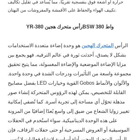
حرارة أو أشعة فوق بنفسجية تقريبًا، مما يُساعد في تقليل تكاليف
تكييف الهواء والحفاظ على الأقمشة والمفروشات من البهتان.
رأس متحرك هجين 80BSW 380 واط
YR-3
الرأس
المتحرك الهجين
هو وحدة إضاءة متعددة الاستخدامات
بشكل لا يصدق، أحدثت ثورة في عالم الترفيه. فهو يجمع بين
مزايا الإضاءة الموضعية والإضاءة المغسولة، مما يتيح تحقيق
مجموعة واسعة من التأثيرات ودرجات الشدة في وحدة واحدة.
بفضل مصابيح LED القوية وخيارات Gobos والألوان والأنماط
القابلة للتخصيص، يمكن لهذه الرؤوس المتحركة إنشاء صور
مذهلة تحوّل أي مساحة إلى تجربة آسرة. كما تُضفي إمكانية
تغيير زوايا الشعاع من ضيق إلى واسع بُعدًا إضافيًا من المرونة
على هذه الوحدة الديناميكية. سواء استُخدم في الحفلات
الموسيقية أو العروض المسرحية أو حتى حفلات الزفاف، فإن
الرأس المتحرك الهجين أداة أساسية لإنشاء فعاليات لا تُنسى