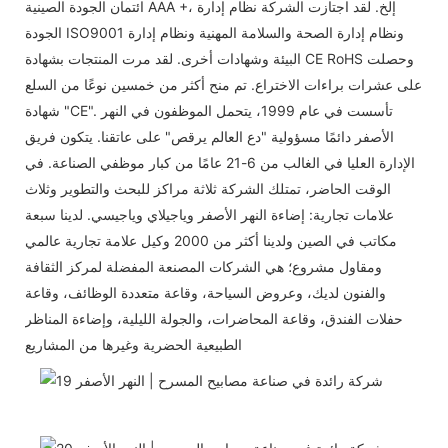
ائتمان الجودة الصينية AAA +، إلخ. لقد اجتازت الشركة نظام إدارة
الجودة ISO9001 ونظام إدارة الصحة والسلامة المهنية ونظام إدارة
البيئة وشهادات أخرى. لقد مرت المنتجات بشهادة CE RoHS وحصلت
على عشرات براءات الاختراع. تم منح أكثر من خمسين نوعًا من السلع
شهادة "CE". تأسست في عام 1999، يتحمل الموظفون في النهر
الأصفر دائمًا مسؤولية "دع العالم يرقص" على عاتقنا. يتكون فريق
الإدارة العليا في الغالب من 6-21 عامًا من كبار موظفي الصناعة. في
الوقت الحاضر، تمتلك الشركة ثلاثة مراكز للبحث والتطوير وثلاث
علامات تجارية: إضاءة النهر الأصفر وياجيلاي وياجيسي. لدينا سبعة
مكاتب في الصين ولدينا أكثر من 2000 وكيل علامة تجارية عالمي
ومقاول مشروع؛ هي الشركات المصنعة المفضلة لمركز الثقافة
والفنون لديك، وعروض السياحة، وقاعة متعددة الوظائف، وقاعة
حفلات الفندق، وقاعة المحاضرات، والجولة الليلية، وإضاءة المناظر
الطبيعية الحضرية وغيرها من المشاريع