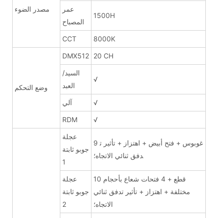
عمر
مصدر الضوء
1500H
المصباح
CCT
8000K
DMX512
20 CH
السيد/
√
العبد
وضع التحكم
√
آلي
RDM
√
عجلة
9 غوبوس + فتح أبيض + اهتزاز + تأثير ت
جوبو ثابتة
دفق ثنائي الاتجاه؛
1
10 قطع + 4 فتحات شعاع بأحجام
عجلة
مختلفة + اهتزاز + تأثير تدفق ثنائي
جوبو ثابتة
الاتجاه؛
2