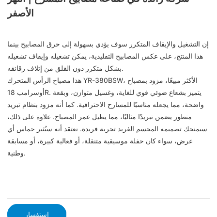
الأصفر
إن التشغيل والإيقاف المتكرر سوف يؤدي بسهولة إلى حرق المصابيح بينما
هذا المنتج، على عكس المصابيح التقليدية، يمكن تشغيله وإيقاف تشغيله
بشكل متكرر دون القلق من إتلاف رقائقه.
هذا مصباح الرأس المتحرك YR-380BSW، الأكثر مبيعًا، مزود بمصباح
أوسرامب 18R. يتميز بشعاع ضوئي قوي للغاية، وغسيل متوازن، وبقعة
واضحة، مما يجعله مناسبًا للمسارح الاحترافية. كما أنه مزود بنظام تبريد
متطور يضمن تبريدًا مثاليًا، مما يطيل عمر المصباح. علاوة على ذلك،
سيمنحك تصميمه المجسم الفريد تجربة فريدة. نعتقد أنه سيُثير حماس أي
عرض، سواء كان حفلة موسيقية متنقلة، أو فعالية كبيرة، أو مسابقة
وطنية.
استفسار