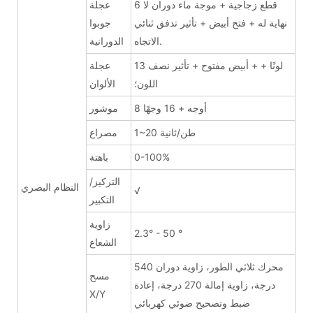
6 قطع زجاجية + موجة ماء دوران لا
عجلة
نهاية له + فتح أبيض + تأثير تدفق ثنائي
جوبوا
الاتجاه.
الدورانية
13 لونًا + + أبيض مفتوح + تأثير نصف
عجلة
اللون؛
الألوان
8 أوجه + 16 وجهًا
موشور
1~20 طن/ثانية
مصراع
0-100%
باهتة
التركيز/
النظام البصري
√
التكبير
زاوية
2.3° - 50 °
الشعاع
محرك ثلاثي الطور، زاوية دوران 540
مسح
درجة، زاوية إمالة 270 درجة، إعادة
X/Y
ضبط وتصحيح ضوئي كهربائي