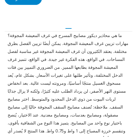
ما هي محاذير ديكور مصابيح المسرح في غرف المعيشة المجوفة؟
مهارات تزيين غرف المعيشة المجوفة. يمكن أيضًا تزيين الفصل بطرق
مختلفة. يعتقد الكثيرون أن غرف المعيشة المجوفة غير مناسبة لفصل
المساحات. في الواقع، هذه الفكرة غير جيدة. في الواقع، تتميز غرف
المعيشة المجوفة بطابعها المميز. من الضروري التمييز بين فئات
الدخل المختلفة، وتأثير طلبها على تغيرات الأسعار. بشكل عام، يُعد
مسحوق الغسيل منتجًا أساسيًا، ومرونته ليست عالية. بعد انخفاض
مستوى النهر الأصفر، لن يزداد الطلب عليه كثيرًا، ولكنه لا يزال جذابًا
لربات البيوت من ذوي الدخل المحدود والمتوسط. اختر مصابيح
السقف. ملاحظة: تُصنف مصابيح السقف المجوفة حاليًا إلى مصابيح
مصقولة، ومصابيح بعدسات، ومصابيح معدنية. عند الاختيار، يُنصح
باختيار نوع واحد من المصابيح. يتميز هذا النوع من الشفافية بأقوى،
وتنقسم خرزة المصباح إلى 1 واط و0.75 واط. هذا المنتج لا يُصدر أي