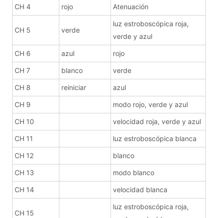
CH 4
rojo
Atenuación
luz estroboscópica roja,
CH 5
verde
verde y azul
CH 6
azul
rojo
CH 7
blanco
verde
CH 8
reiniciar
azul
CH 9
modo rojo, verde y azul
CH 10
velocidad roja, verde y azul
CH 11
luz estroboscópica blanca
CH 12
blanco
CH 13
modo blanco
CH 14
velocidad blanca
luz estroboscópica roja,
CH 15