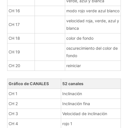
verde, azul y blanca
CH 16
modo rojo verde azul blanco
velocidad roja, verde, azul y
CH 17
blanca
CH 18
color de fondo
oscurecimiento del color de
CH 19
fondo
CH 20
reiniciar
Gráfico de CANALES
52 canales
CH 1
Inclinación
CH 2
Inclinación fina
CH 3
Velocidad de inclinación
CH 4
rojo 1