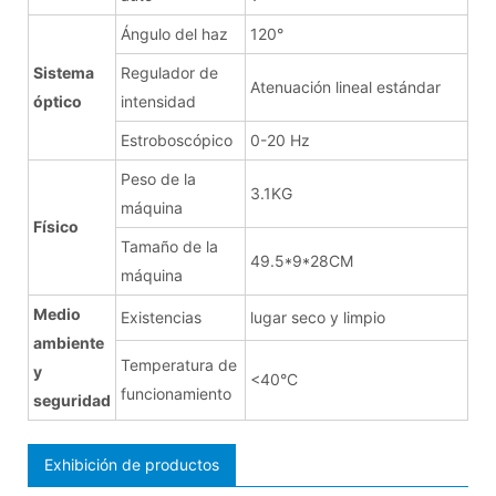
Ángulo del haz
120°
Sistema
Regulador de
Atenuación lineal estándar
óptico
intensidad
Estroboscópico
0-20 Hz
Peso de la
3.1KG
máquina
Físico
Tamaño de la
49.5*9*28CM
máquina
Medio
Existencias
lugar seco y limpio
ambiente
Temperatura de
y
<40°C
funcionamiento
seguridad
Exhibición de productos