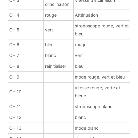
CH 3
Vitesse d'inclinaison
d'inclinaison
CH 4
rouge
Atténuation
stroboscope rouge, vert et
CH 5
vert
bleu
CH 6
bleu
rouge
CH 7
blanc
vert
CH 8
réinitialiser
bleu
CH 9
mode rouge, vert et bleu
vitesse rouge, verte et
CH 10
bleue
CH 11
stroboscope blanc
CH 12
blanc
CH 13
mode blanc