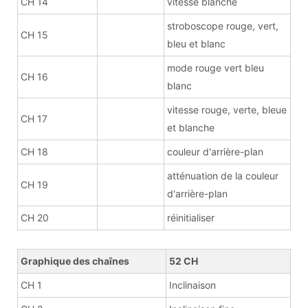
CH 14
vitesse blanche
stroboscope rouge, vert,
CH 15
bleu et blanc
mode rouge vert bleu
CH 16
blanc
vitesse rouge, verte, bleue
CH 17
et blanche
CH 18
couleur d'arrière-plan
atténuation de la couleur
CH 19
d'arrière-plan
CH 20
réinitialiser
Graphique des chaînes
52 CH
CH 1
Inclinaison