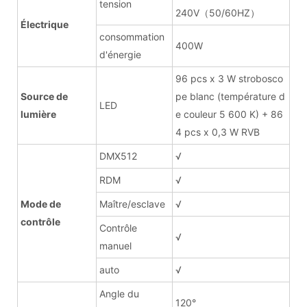
tension
240V（50/60HZ）
Électrique
consommation
400W
d'énergie
96 pcs x 3 W strobosco
Source de
pe blanc (température d
LED
lumière
e couleur 5 600 K) + 86
4 pcs x 0,3 W RVB
DMX512
√
RDM
√
Mode de
Maître/esclave
√
contrôle
Contrôle
√
manuel
auto
√
Angle du
120°