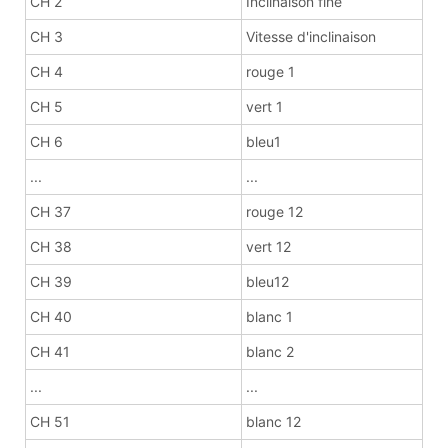
CH 2
Inclinaison fine
CH 3
Vitesse d'inclinaison
CH 4
rouge 1
CH 5
vert 1
CH 6
bleu1
...
...
CH 37
rouge 12
CH 38
vert 12
CH 39
bleu12
CH 40
blanc 1
CH 41
blanc 2
...
...
CH 51
blanc 12