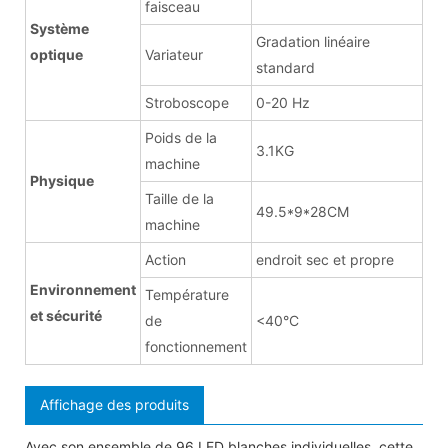
faisceau
Système
Gradation linéaire
optique
Variateur
standard
Stroboscope
0-20 Hz
Poids de la
3.1KG
machine
Physique
Taille de la
49.5*9*28CM
machine
Action
endroit sec et propre
Environnement
Température
et sécurité
de
<40°C
fonctionnement
Affichage des produits
Avec son ensemble de 96 LED blanches individuelles, cette