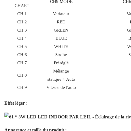
CH9 MODE
CH
CHART
CH 1
Variateur
Va
CH 2
RED
CH 3
GREEN
G
CH 4
BLUE
CH 5
WHITE
W
CH 6
Strobe
S
CH 7
Préréglé
Mélange
CH 8
statique + Auto
CH 9
Vitesse de l'auto
Effet léger :
Apparence et taille du produit :