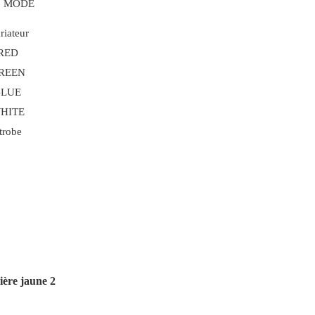
6 MODE
riateur
RED
REEN
BLUE
HITE
trobe