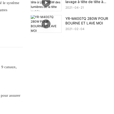
lavage à tête de tête à
é le système
LED 285W des lumières de
2021
04
21
utres
la tête mobile
YR-M4007Q 280W POUR
BOURNE ET LAVE MOI
2021
02
04
u 9 canaux,
e pour assurer