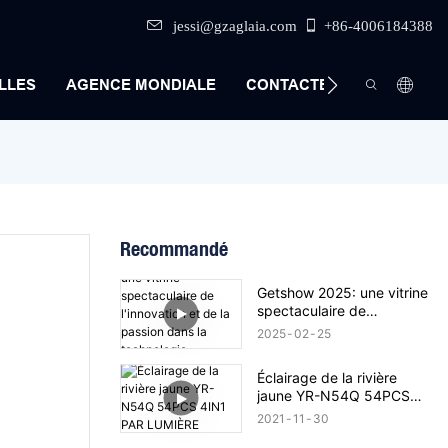
jessi@gzaglaia.com
+86-4006184388
LLES
AGENCE MONDIALE
CONTACTEZ-NOUS
Recommandé
Getshow 2025: une vitrine
spectaculaire de
l'innovation et de la
2025
02
25
passion dans la
technologie d'éclairage de
Éclairage de la rivière
scène
jaune YR-N54Q 54PCS
4IN1 PAR LUMIÈRE
2021
11
30