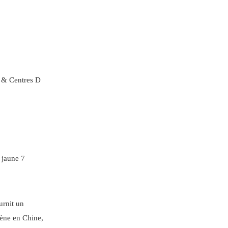
 R & Centres D
urnit un
cène en Chine,