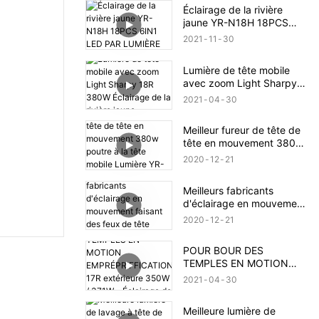
Éclairage de la rivière
jaune YR-N18H 18PCS
6IN1 LED PAR LUMIÈRE
2021
11
30
Lumière de tête mobile
avec zoom Light Sharpy
18R 380W Éclairage de la
2021
04
30
rivière jaune
Meilleur fureur de tête de
tête en mouvement 380w
poutre à la tête mobile
2020
12
21
Lumière YR-380B
Meilleurs fabricants
d'éclairage en mouvement
faisant des feux de tête
2020
12
21
mobiles de 250W
POUR BOUR DES
TEMPLES EN MOTION
EMPRÉPRIFFICATION 17R
2021
04
30
extérieure 350W / 371W -
Éclairage de la rivière
Meilleure lumière de
jaune