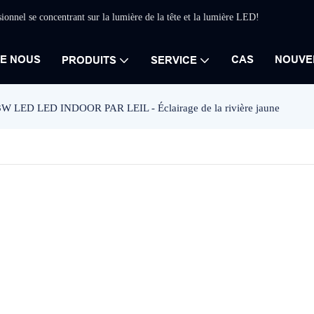
sionnel se concentrant sur la lumière de la tête et la lumière LED!
DE NOUS
CAS
NOUVE
PRODUITS
SERVICE
3W LED LED INDOOR PAR LEIL - Éclairage de la rivière jaune