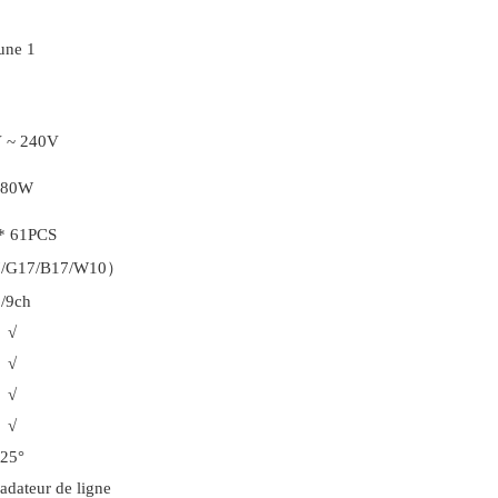
 ~ 240V
180W
* 61PCS
/G17/B17/W10）
/9ch
√
√
√
√
25°
adateur de ligne