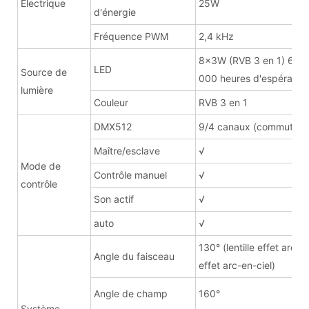
Électrique
25W
d'énergie
Fréquence PWM
2,4 kHz
8x3W (RVB 3 en 1) 60
LED
Source de
000 heures d'espérance
lumière
Couleur
RVB 3 en 1
DMX512
9/4 canaux (commutabl
Maître/esclave
√
Mode de
Contrôle manuel
√
contrôle
Son actif
√
auto
√
130° (lentille effet arc-e
Angle du faisceau
effet arc-en-ciel)
Angle de champ
160°
Système