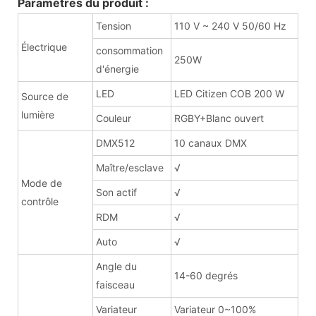
Paramètres du produit :
Tension
110 V ~ 240 V 50/60 Hz
Électrique
consommation
250W
d'énergie
LED
LED Citizen COB 200 W
Source de
lumière
Couleur
RGBY+Blanc ouvert
DMX512
10 canaux DMX
Maître/esclave
√
Mode de
Son actif
√
contrôle
RDM
√
Auto
√
Angle du
14-60 degrés
faisceau
Variateur
Variateur 0~100%