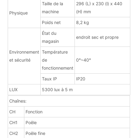
Taille de la
296 (L) x 230 (l) x 440
machine
(H) mm
Physique
Poids net
8,2 kg
État du
endroit sec et propre
magasin
Environnement
Température
et sécurité
de
0°~40°
fonctionnement
Taux IP
IP20
LUX
5300 lux à 5 m
Chaînes:
CH
Fonction
CH1
Poêle
CH2
Poêle fine