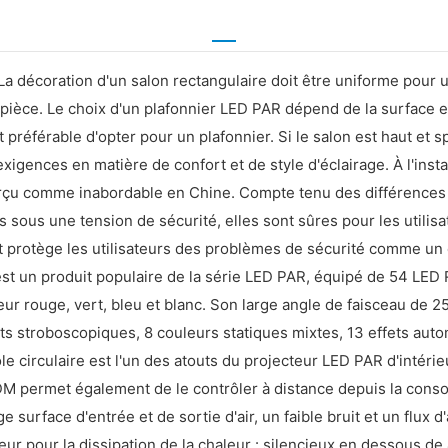
La décoration d'un salon rectangulaire doit être uniforme pour
la pièce. Le choix d'un plafonnier LED PAR dépend de la surface e
t préférable d'opter pour un plafonnier. Si le salon est haut et sp
s exigences en matière de confort et de style d'éclairage. À l'i
erçu comme inabordable en Chine. Compte tenu des différences
sous une tension de sécurité, elles sont sûres pour les utilisa
uit protège les utilisateurs des problèmes de sécurité comme un 
e est un produit populaire de la série LED PAR, équipé de 54 L
leur rouge, vert, bleu et blanc. Son large angle de faisceau d
 stroboscopiques, 8 couleurs statiques mixtes, 13 effets autom
e circulaire est l'un des atouts du projecteur LED PAR d'intérie
 permet également de le contrôler à distance depuis la conso
 surface d'entrée et de sortie d'air, un faible bruit et un flux d'
ur pour la dissipation de la chaleur : silencieux en dessous de 4