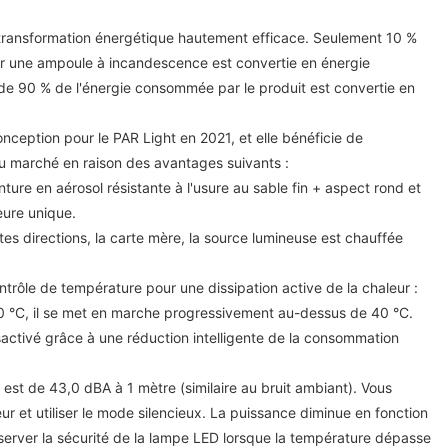
e transformation énergétique hautement efficace. Seulement 10 %
r une ampoule à incandescence est convertie en énergie
 de 90 % de l'énergie consommée par le produit est convertie en
conception pour le PAR Light en 2021, et elle bénéficie de
 marché en raison des avantages suivants :
ture en aérosol résistante à l'usure au sable fin + aspect rond et
eure unique.
tes directions, la carte mère, la source lumineuse est chauffée
contrôle de température pour une dissipation active de la chaleur :
0 °C, il se met en marche progressivement au-dessus de 40 °C.
sactivé grâce à une réduction intelligente de la consommation
est de 43,0 dBA à 1 mètre (similaire au bruit ambiant). Vous
ur et utiliser le mode silencieux. La puissance diminue en fonction
server la sécurité de la lampe LED lorsque la température dépasse