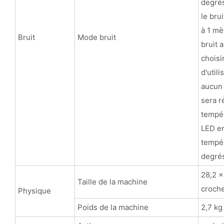
degré
le bru
à 1 mè
Bruit
Mode bruit
bruit 
choisi
d'util
aucun 
sera r
tempér
LED en
tempér
degré
28,2 x
Taille de la machine
croche
Physique
Poids de la machine
2,7 kg