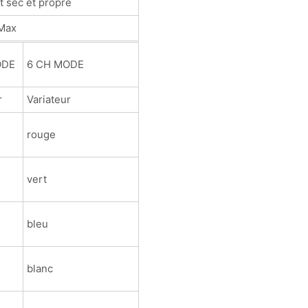
t sec et propre
Max
ODE
6 CH MODE
r
Variateur
rouge
vert
bleu
blanc