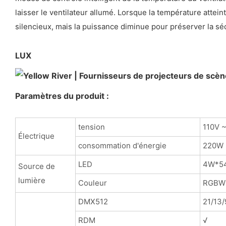
laisser le ventilateur allumé. Lorsque la température attein
silencieux, mais la puissance diminue pour préserver la sé
LUX
Paramètres du produit :
tension
110V 
Électrique
consommation d'énergie
220W
LED
4W*54
Source de
lumière
Couleur
RGBW
DMX512
21/13/
RDM
√