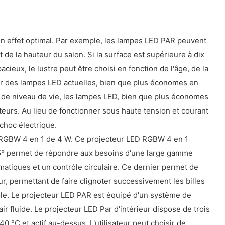
 un effet optimal. Par exemple, les lampes LED PAR peuvent
t de la hauteur du salon. Si la surface est supérieure à dix
acieux, le lustre peut être choisi en fonction de l'âge, de la
nstar des lampes LED actuelles, bien que plus économes en
 de niveau de vie, les lampes LED, bien que plus économes
teurs. Au lieu de fonctionner sous haute tension et courant
choc électrique.
ED RGBW 4 en 1 de 4 W. Ce projecteur LED RGBW 4 en 1
e 25° permet de répondre aux besoins d'une large gamme
atiques et un contrôle circulaire. Ce dernier permet de
ur, permettant de faire clignoter successivement les billes
le. Le projecteur LED PAR est équipé d'un système de
air fluide. Le projecteur LED Par d'intérieur dispose de trois
0 °C et actif au-dessus. L'utilisateur peut choisir de