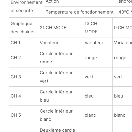
Action
endroi
Environnement
et sécurité
Température de fonctionnement
40°C 
Graphique
13 CH
21 CH MODE
9 CH M
des chaînes
MODE
CH 1
Variateur
Variateur
Variateu
Cercle intérieur
CH 2
rouge
rouge
rouge
Cercle intérieur
CH 3
vert
vert
vert
Cercle intérieur
CH 4
bleu
bleu
bleu
Cercle intérieur
CH 5
blanc
blanc
blanc
Deuxième cercle