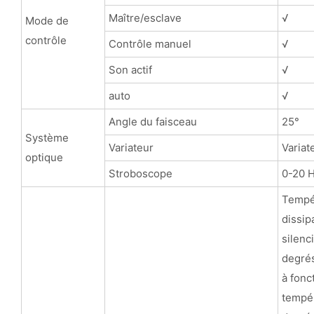
Maître/esclave
√
Mode de
contrôle
Contrôle manuel
√
Son actif
√
auto
√
Angle du faisceau
25°
Système
Variateur
Variat
optique
Stroboscope
0-20 
Tempér
dissip
silenc
degrés
à fonc
tempér