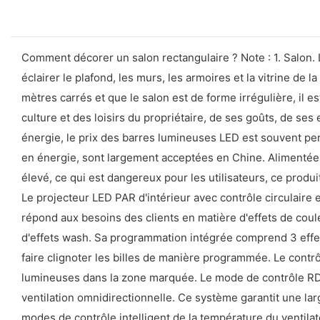
Comment décorer un salon rectangulaire ? Note : 1. Salon. 
éclairer le plafond, les murs, les armoires et la vitrine de 
mètres carrés et que le salon est de forme irrégulière, il es
culture et des loisirs du propriétaire, de ses goûts, de se
énergie, le prix des barres lumineuses LED est souvent p
en énergie, sont largement acceptées en Chine. Alimentées 
élevé, ce qui est dangereux pour les utilisateurs, ce prod
Le projecteur LED PAR d'intérieur avec contrôle circulair
répond aux besoins des clients en matière d'effets de cou
d'effets wash. Sa programmation intégrée comprend 3 effets
faire clignoter les billes de manière programmée. Le contrôl
lumineuses dans la zone marquée. Le mode de contrôle RDM
ventilation omnidirectionnelle. Ce système garantit une large
modes de contrôle intelligent de la température du ventilate