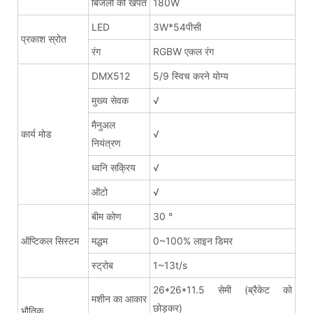
बिजली की खपत
180W
LED
3W*54पीसी
प्रकाश स्रोत
रंग
RGBW एकल रंग
DMX512
5/9 स्विच करने योग्य
मुख्य सेवक
√
मैनुअल
कार्य मोड
√
नियंत्रण
ध्वनि सक्रिय
√
ऑटो
√
बीम कोण
30 °
ऑप्टिकल सिस्टम
मद्धम
0~100% लाइन डिमर
स्ट्रोब
1~13t/s
26*26*11.5 सेमी (ब्रैकेट को
मशीन का आकार
छोड़कर)
भौतिक