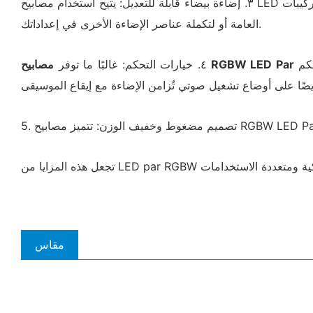
٣. إضاءة بيضاء قابلة للتعديل: يتيح استخدام مصابيح LED البيضاء في تركيبات RGBW إنتاج إضاءة بيضاء نقية. تُعد هذه الميزة مفيدة بشكل خاص عند الحاجة إلى إضاءة بيضاء محايدة لأغراض الإضاءة
العامة أو لتكملة عناصر الإضاءة الأخرى في إعداداتك.
خيارات تحكم متنوعة، بما في ذلك التحكم DMX، والتحكم اللاسلكي، والبرامج المدمجة. تتيح هذه الخيارات التكامل السهل مع وحدات
مصابيح RGBW LED Par
٤. خيارات التحكم: غالبًا ما توفر
مقاس