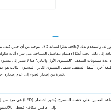
بتوجيه من أي خبير، كيف يمكنني إنزال غطاء المصباح المرب
إضافة إلى ذلك، يجب أيضًا الاهتمام بتفاصيل المساحة، مثل شراء أثاث طاول
طبقة أخرى أسفل السقف، تسمى المستوى الثاني. المستوى الثالث هو عمل 
كبيرة من إصدار الضوء إلى عدم إصداره. حتى كمية صغيرة من الطاقة كافية لجعل أشباه الموصلات تصدر الضوء.
PAR إلى عاكس مكافئ مُغطى بالألمنيوم، وهو نوع من العاكسات يُستخدم عادةً في إضاءة المسرح.