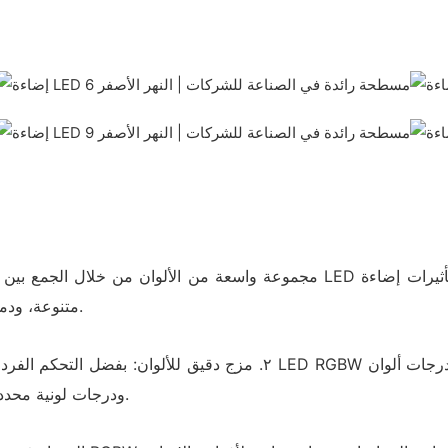
متنوعة، ودمج ألوان، ومشاهد ديناميكية تُعزز التأثير البصري لفعاليتك أو أدائك.
٢. مزج دقيق للألوان: بفضل التحكم الفردي في كل قناة لونية (أحمر، أخضر،
ودرجات لونية محددة بدقة عالية، مما يضمن تناغم الإضاءة مع الأجواء التي ترغب بها.