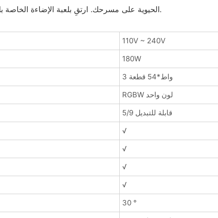
الحيوية على مسرحك. ارتقِ بلعبة الإضاءة الخاصة بك واترك انطباعًا دائمًا على جمهورك مع مصباح بار الاستثنائي هذا.
110V ~ 240V
180W
3 واط*54 قطعة
RGBW لون واحد
5/9 قابلة للتبديل
√
√
√
√
30 °