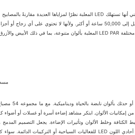
طاقة أقل وتولد حرارة أقل. كما تتميز بعمر افتراضي أطول، يصل إلى 50,000 ساعة أو أكث
للفعاليات السياحية أو التركيبات الدائمة. سواء كنت محترف إضاءة أو دي جي أو م