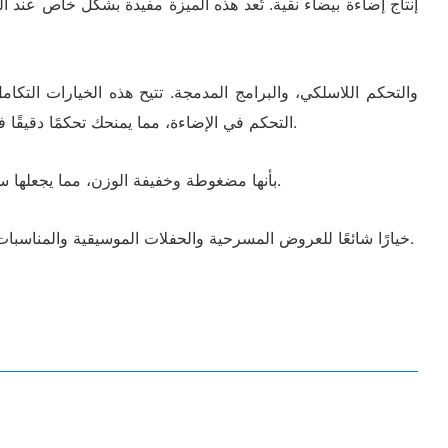
التحكم في الإضاءة، مما يمنحك تحكمًا دقيقًا في اختيار اللون، وشدته، وتأثيرات الإضاءة. قد تحتوي بعض التركيبات أيضًا على أوضاع تشغيل صوتي تُزامن الإضاءة مع إيقاع الموسيقى.
5. تصميم مضغوط وخفيف الوزن: تتميز مصابيح RGBW LED Par بأنها مضغوطة وخفيفة الوزن، مما يجعلها سهلة النقل والإعداد والتركيب في أماكن مختلفة أو إعدادات المسرح.
تجعل هذه المزايا من LED par RGBW خيارًا شائعًا للعروض المسرحية والحفلات الموسيقية والمناسبات والإضاءة المعمارية وغيرها من التطبيقات التي تتطلب إضاءة ديناميكية ومتعددة الاستخدامات.