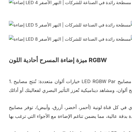
ميزة إضاءة المسرح أحادية اللون RGBW
1. خيارات ألوان متعددة: تُنتج مصابيح LED RGBW Par مجموعة واسعة من الألوان من خلال الجمع بين مصابيح LED الحمراء والخضراء والزرقاء والبيضاء. يتيح لك هذا التنوع إنشاء تأثيرات إضاءة
 أزرق، وأبيض)، توفر مصابيح LED RGBW تحكمًا دقيقًا ومزجًا سلسًا للألوان. هذا يسمح لك بالحصول على درجات ألوان