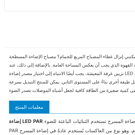
ع للحمام؟ مصباح الإضاءة المسطحة LED معطل، لا يمكنني فكه وتغييره، شكرًا لك! قم بإزالة السقف المجاور له، واستخدم يدك لإغلاقه. نظرًا لتشابه
ة القهوة الذي يجب أن يعكس المساحة العامة. بالإضافة إلى ذلك، عند
تزيين غرفة المعيشة، يجب أيضًا الانتباه إلى اختيار مصدر إضاءة LED المسطحة. أفهم ذلك. أولاً وقبل كل شيء، من الضروري تحديد وجود عدة مستويات للسقف: "المستوى الأول والثاني" هنا لا يشير إلى مستوى
طبقة أخرى بناءً على المستوى الثاني. يمكن للمنتج التبديل بسرعة
معلمات المنتج
هي نوع من إضاءة المسرح تستخدم الثنائيات الباعثة للضوء (LED) لإنتاج الضوء. تُستخدم هذه الإضاءة عادةً للمؤثرات الخاصة أو لإضاءة الفنانين على خشبة المسرح. يُشير اختصار
إضاءة LED PAR