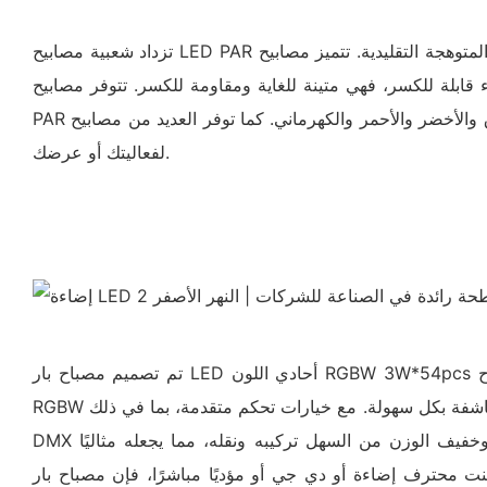
تزداد شعبية مصابيح LED PAR المعلبة نظرًا لمزاياها العديدة مقارنةً بالمصابيح المتوهجة التقليدية. تتميز مصابيح LED بكفاءة أعلى في استهلاك الطاقة من المصابيح المتوهجة، مما يعني أنها تستهلك
ر. ولأنها لا تحتوي على أي زجاج أو أجزاء قابلة للكسر، فهي متينة للغاية ومقاومة للكسر. تتوفر مصابيح
PAR المعلبة بألوان متنوعة، بما في ذلك الأبيض والأزرق والأخضر والأحمر والكهرماني. كما توفر العديد من مصابيح LED PAR المعلبة إمكانية تغيير اللون، مما يتيح لك ابتكار إطلالات وتأثيرات مختلفة
لفعاليتك أو عرضك.
تم تصميم مصباح بار LED أحادي اللون RGBW 3W*54pcs لرفع مستوى مسرحك أو حدثك بألوان نابضة بالحياة وديناميكية. مع ما مجموعه 54 مصباح LED عالي الجودة، بما في ذلك خيارات
RGBW أحادية اللون، يوفر مصباح بار هذا سطوعًا رائعًا ومجموعة واسعة من إمكانيات الألوان. ابتكر مشاهد إضاءة آسرة أو غسلات أو أضواء كاشفة بكل سهولة. مع خيارات تحكم متقدمة، بما في ذلك
DMX والأوضاع الصوتية والأوضاع التلقائية، لديك مرونة كاملة في ضبط الكثافة وخلط الألوان وتأثيرات الإضاءة. يجعل التصميم المدمج وخفيف الوزن من السهل تركيبه ونقله، مما يجعله مثاليًا
ؤديًا مباشرًا، فإن مصباح بار LED أحادي اللون RGBW 3W*54pcs هو أداة أساسية لخلق أجواء آسرة وإضفاء