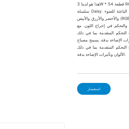
 قطعة RGBW
سلسلة Daisy. وكما يوحي الاسم، فإنه يتميز الثنائيات الباعثة للضوء (LEDs) الفردية في الألوان الأحمر
والأخضر والأزرق والأبيض (RGBW). ويزن 2.8 كجم فقط. مع حجم السكن 26 * 26 * 11.5 سم، الكثير من
ة والتحكم في إخراج اللون. مع
تقدمة بما في ذلك DMX والأوضاع الصوتية والتلقائية، يمكنك إدارة شدة اللون وخلط
ة. يسمح مصباح LED Par أحادي اللون بمرونة وتحكم أكبر في إخراج اللون. مع
تقدمة بما في ذلك DMX والأوضاع الصوتية والتلقائية، يمكنك إدارة شدة اللون وخلط
الألوان وتأثيرات الإضاءة بدقة.
استفسار