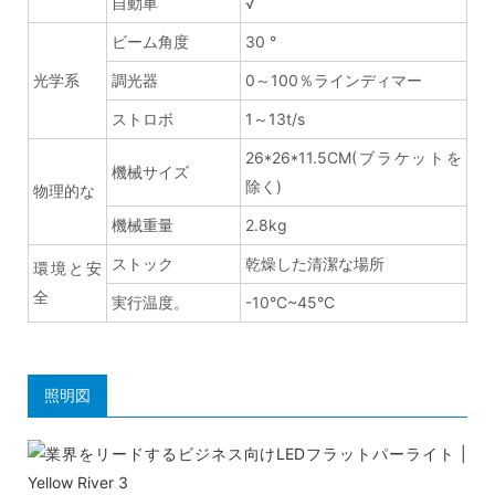
自動車
√
ビーム角度
30 °
光学系
調光器
0～100％ラインディマー
ストロボ
1～13t/s
26*26*11.5CM(ブラケットを
機械サイズ
除く)
物理的な
機械重量
2.8kg
ストック
乾燥した清潔な場所
環境と安
全
実行温度。
-10°C~45°C
照明図