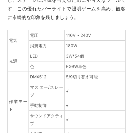
す。この優れたパーライトで照明ゲームを高め、観客
に永続的な印象を残しましょう。
電圧
110V ~ 240V
電気
消費電力
180W
LED
3W*54個
光源
色
RGBW単色
DMX512
5/9切り替え可能
マスター/スレー
√
ブ
作業モー
手動制御
√
ド
サウンドアクティ
√
ブ