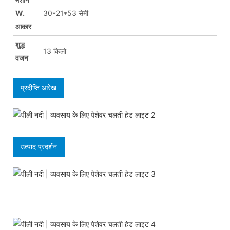
W.
30*21*53 सेमी
आकार
शुद्ध
13 किलो
वजन
प्रदीप्ति आरेख
उत्पाद प्रदर्शन