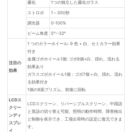
霧化
1つの独立した霧化ガラス
ストロボ
1～30t/秒
調光器
0-100%
ビーム角度
5°--32°
1 つのカラーホイール: 9 色 + 白、セミカラー効果
付き
金属ゴボホイール1個: ゴボ8個+白、揺れ、流れる
注目の
効果あり
効果
ガラスゴボホイール1個：ゴボ7個＋白、揺れ、流れ
る効果付き
1個の8面プリズム、前後に回転
LCDス
LCDスクリーン、リバーシブルスクリーン、中国語
クリー
と英語の切り替え可能、照明の動作時間、障害検出
ンディ
と制御を表示でき、工場出荷時の設定に復元できま
スプレ
す。
イ