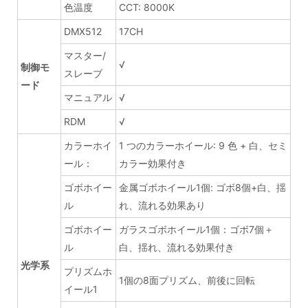
色温度
CCT: 8000K
DMX512
17CH
マスター/
√
制御モ
スレーブ
ード
マニュアル
√
RDM
√
カラーホイ
1 つのカラーホイール: 9 色 + 白、セミ
ール：
カラー効果付き
ゴボホイー
金属ゴボホイール1個: ゴボ8個+白、揺
ル
れ、流れる効果あり
ゴボホイー
ガラスゴボホイール1個：ゴボ7個＋
ル
白、揺れ、流れる効果付き
光学系
プリズムホ
1個の8面プリズム、前後に回転
イール1