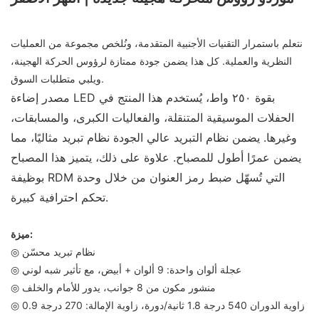
نتعلم باستمرار التقنيات الأجنبية المتقدمة، ونُلخص مجموعة من العمليات
النظرية والعملية. كل هذا يضمن جودة ممتازة لرؤوس الحركة الهجينة،
ويلبي متطلبات السوق.
مصدر إضاءة LED بقوة ٢٥٠ واط، يُستخدم هذا المنتج في
الحفلات الموسيقية المتنقلة، والفعاليات الكبرى، والمسابقات،
وغيرها. يضمن نظام التبريد عالي الجودة نظام تبريد مثاليًا، مما
يضمن عمرًا أطول للمصباح. علاوة على ذلك، يتميز هذا المصباح
بوظيفة RDM التي تُسهّل ضبط رمز العنوان من خلال وحدة
تحكم احترافية كبيرة.
ميزة:
◎ نظام تبريد محسّن
◎ عجلة ألوان واحدة: 9 ألوان + أبيض، مع تأثير شبه لوني
◎ منشور مكون من 8 جوانب، يدور للأمام والخلف
◎ زاوية الدوران 540 درجة 1.8 ثانية/دورة، زاوية الإمالة: 270 درجة 0.9