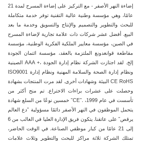
إضاءة النهر الأصفر - مع التركيز على إضاءة المسرح لمدة 21
عامًا، وهي مؤسسة وطنية عالية التقنية توفر خدمة متكاملة
للبحث والتطوير والتصميم والإنتاج والتسويق وخدمة ما بعد
البيع. أفضل عشر شركات ذات علامة تجارية لإضاءة المسرح
في الصين، مؤسسة معايير الملكية الفكرية الوطنية، مؤسسة
مقاطعة قوانغدونغ الملتزمة بالعقد، مؤسسة ائتمان الجودة
الصينية AAA +، إلخ. لقد اجتازت الشركة نظام إدارة الجودة
ISO9001 ونظام إدارة الصحة والسلامة المهنية ونظام إدارة
البيئة وشهادات أخرى. لقد مرت المنتجات بشهادة CE RoHS
وحصلت على عشرات براءات الاختراع. تم منح أكثر من
خمسين نوعًا من السلع شهادة "CE". تأسست في عام 1999،
يتحمل الموظفون في النهر الأصفر دائمًا مسؤولية "دع العالم
يرقص" على عاتقنا. يتكون فريق الإدارة العليا في الغالب من 6
إلى 21 عامًا من كبار موظفي الصناعة. في الوقت الحاضر،
تمتلك الشركة ثلاثة مراكز للبحث والتطوير وثلاث علامات