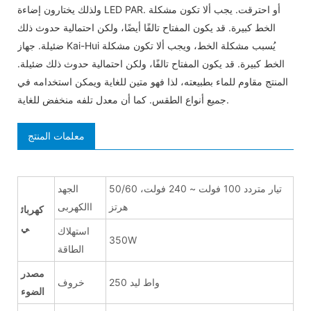
ولذلك يختارون إضاءة LED PAR. أو احترقت. يجب ألا تكون مشكلة
الخط كبيرة. قد يكون المفتاح تالفًا أيضًا، ولكن احتمالية حدوث ذلك
ضئيلة. جهاز Kai-Hui يُسبب مشكلة الخط، ويجب ألا تكون مشكلة
الخط كبيرة. قد يكون المفتاح تالفًا، ولكن احتمالية حدوث ذلك ضئيلة.
المنتج مقاوم للماء بطبيعته، لذا فهو متين للغاية ويمكن استخدامه في
جميع أنواع الطقس. كما أن معدل تلفه منخفض للغاية.
معلمات المنتج
تيار متردد 100 فولت ~ 240 فولت، 50/60
الجهد
هرتز
االكهربى
كهربائ
ي
استهلاك
350W
الطاقة
مصدر
250 واط ليد
خروف
الضوء