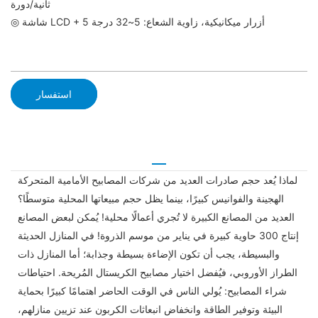
ثانية/دورة
◎ شاشة LCD + 5 أزرار ميكانيكية، زاوية الشعاع: 5~32 درجة
استفسار
لماذا يُعد حجم صادرات العديد من شركات المصابيح الأمامية المتحركة
الهجينة والفوانيس كبيرًا، بينما يظل حجم مبيعاتها المحلية متوسطًا؟
العديد من المصانع الكبيرة لا تُجري أعمالًا محلية! يُمكن لبعض المصانع
إنتاج 300 حاوية كبيرة في يناير من موسم الذروة! في المنازل الحديثة
والبسيطة، يجب أن تكون الإضاءة بسيطة وجذابة؛ أما المنازل ذات
الطراز الأوروبي، فيُفضل اختيار مصابيح الكريستال المُريحة. احتياطات
شراء المصابيح: يُولي الناس في الوقت الحاضر اهتمامًا كبيرًا بحماية
البيئة وتوفير الطاقة وانخفاض انبعاثات الكربون عند تزيين منازلهم،