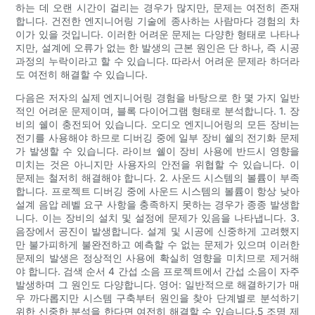
하는 데 오랜 시간이 걸리는 경우가 많지만, 문제는 여전히 존재
합니다. 건전한 엔지니어링 기술에 종사하는 사람마다 경험의 차
이가 있을 것입니다. 이러한 어려운 문제는 다양한 형태로 나타나
지만, 설계에 오류가 없는 한 발생의 근본 원인은 단 하나, 즉 시공
과정의 누락이라고 할 수 있습니다. 따라서 어려운 문제라 하더라
도 여전히 해결할 수 있습니다.
다음은 저자의 실제 엔지니어링 경험을 바탕으로 한 몇 가지 일반
적인 어려운 문제이며, 블록 다이어그램 형태로 분석합니다. 1. 장
비의 쉘이 충전되어 있습니다. 오디오 엔지니어링의 모든 장비는
전기를 사용해야 하므로 디버깅 중에 일부 장비 쉘의 전기화 문제
가 발생할 수 있습니다. 라이브 쉘이 장비 사용에 반드시 영향을
미치는 것은 아니지만 사용자의 안전을 위협할 수 있습니다. 이
문제는 철저히 해결해야 합니다. 2. 사운드 시스템의 볼륨이 부족
합니다. 프로젝트 디버깅 중에 사운드 시스템의 볼륨이 항상 낮아
설계 음압 레벨 요구 사항을 충족하지 못하는 경우가 종종 발생합
니다. 이는 장비의 설치 및 설정에 문제가 있음을 나타냅니다. 3.
음장에서 공진이 발생합니다. 설계 및 시공에 신중하게 고려했지
만 불가피하게 불완전하고 예측할 수 없는 문제가 있으며 이러한
문제의 발생은 정상적인 사용에 확실히 영향을 미치므로 제거해
야 합니다. 검색 순서 4 간섭 소음 프로젝트에서 간섭 소음이 자주
발생하며 그 원인도 다양합니다. 영어: 일반적으로 해결하기가 매
우 까다롭지만 시스템 구축부터 원인을 찾아 단계별로 분석하기
위한 신중한 분석을 한다면 여전히 해결할 수 있습니다.5 조명 제