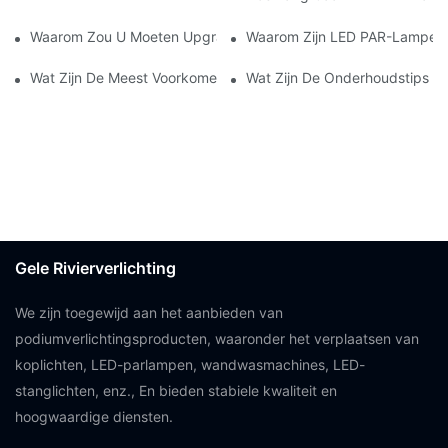
Waarom Zou U Moeten Upgraden Naar LED PAR-Verlichting In U
Waarom Zijn LED PAR-Lampen P
Wat Zijn De Meest Voorkomende Toepassingen Van LED PAR-Ver
Wat Zijn De Onderhoudstips Vo
Gele Rivierverlichting
We zijn toegewijd aan het aanbieden van
podiumverlichtingsproducten, waaronder het verplaatsen van
koplichten, LED-parlampen, wandwasmachines, LED-
stanglichten, enz., En bieden stabiele kwaliteit en
hoogwaardige diensten.