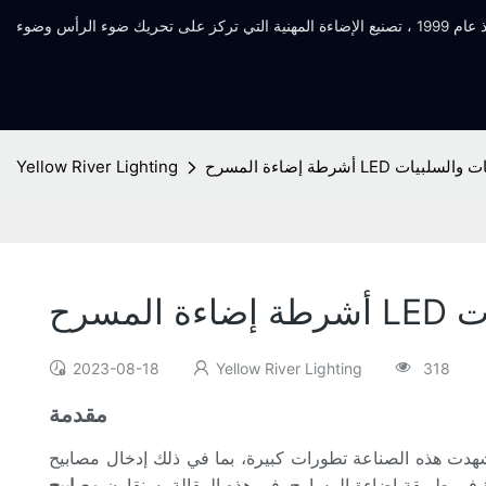
لإيجابيات والسلبيات
Yellow River Lighting
ات
2023-08-18
Yellow River Lighting
318
مقدمة
عة تطورات كبيرة، بما في ذلك إدخال مصابيح LED للمسارح. أحدثت هذه
رة في طريقة إضاءة المسارح. في هذه المقالة، سنقارن