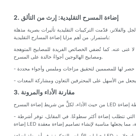
2. إضاءة المسرح التقليدية: إرث من التألق
جل والفلاتر، قدّمت التركيبات التقليدية تأثيرات بصرية مذهلة
باستمرار. من أهم مزايا إضاءة المسارح التقليدية:
ًا لا غنى عنه. كما تُضفي الخصائص الفريدة للمصابيح المتوهجة
ومصابيح الهالوجين أجواءً خالدة على المسرح.
3. مقارنة الأداء والمرونة
- الكثافة والسطوع: غالبًا ما توفر وحدات إضاءة المسرح التقليدية إنتاجًا ضوئيًا أعلى، مما يجعلها مثالية للمسارح الكبيرة أو العروض التي تتطلب إضاءة أكثر سطوعًا. في المقابل، توفر أشرطة
خيارات الألوان والتحكم: توفر أشرطة إضاءة LED مجموعة متنوعة من الألوان مع إمكانية مزجها ومطابقتها بسلاسة. من ناحية أخرى، قد تتطلب إضاءة المسرح التقليدية فلاتر أو مواد هلامية