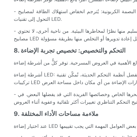
- انخفاض البصمة الكربونية: يُترجم انخفاض استهلاك الطاقة لمصابيح LED إلى انخفاض انبعاثات الكربون، مما يُسهم في بيئة أكثر اخضرارًا. ويمكن تحسين الاستدامة العامة للإنتاج من خلال
التحول إلى تقنيات LED.
- السمية وتقليل النفايات: تتطلب تركيبات الإضاءة التقليدية، مثل تلك التي تحتوي على مصابيح بخار الزئبق عالية الضغط، التخلص السليم منها نظرًا لمخاطرها البيئية. من ناحية أخرى، لا تحتوي
8. التحكم والتخصيص: تخصيص تجربة الإضاءة
أشرطة إضاءة LED: بفضل أنظمة التحكم الحديثة، تُمكّن تقنية LED من إنتاج تأثيرات إضاءة متطورة، وتتيح لمصممي الإضاءة تحقيق مزج ألوان دقيق وتغييرات ديناميكية بسلاسة. غالبًا ما تأتي
- التركيبات التقليدية: مع أن تركيبات الإضاءة التقليدية قد تفتقر إلى نفس مستوى الدقة والتنوع في التحكم عن بُعد، إلا أنها تتميز بسحرها الخاص وخصائصها الفريدة التي قد يفضلها البعض. في
9. ملاءمة مساحات الأداء المختلفة