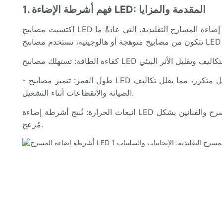
1. فهم أشرطة الإضاءة LED: المقدمة والمزايا
اكتسبت مصابيح LED شعبيةً واسعةً في السنوات الأخيرة بفضل كفاءتها في استهلاك الطاقة، وتصميمها المدمج، وطول عمرها الافتراضي. بخلاف وحدات إضاءة المسارح التقليدية، التي عادةً ما
- طول العمر: تتميز مصابيح LED بعمر افتراضي طويل، يصل غالبًا إلى 50,000 ساعة أو أكثر. هذا العمر الافتراضي الطويل يقلل الحاجة إلى استبدال المصابيح بشكل متكرر، مما يقلل تكاليف
الصيانة والانقطاعات أثناء التشغيل.
انبعاث الحرارة: تُنتج أشرطة إضاءة LED حرارة أقل مقارنةً بوحدات إضاءة المسرح التقليدية. هذه الخاصية لا تُحسّن السلامة فحسب، بل تمنع أيضًا ارتفاع درجة حرارة المسرح والفنانين بشكل
مُزعج.