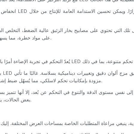
مصابيح LED على مواد خطرة، مما يسهل إعادة تدويرها أو التخلص منها بطريقة مسؤولة.
تركيبات LED مزودة بإمكانيات تحكم لاسلكي، مما يُسهّل ضبط إشارات الإضاءة من أي مكان داخل مساحة العرض.
بعض الحالات، يتيح التحكم التناظري تغييرات أكثر تلقائية وعفوية أثناء العروض.