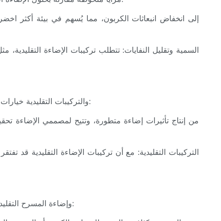
يُعدّ التحكم في تجربة الإضاءة أمرًا بالغ الأهمية في العروض المسرحية. توفر كلٌّ من أشرطة إضاءة LED والتركيبات التقليدية خيارات تحكم متنوعة، بما في ذلك:
عند اختيار إضاءة LED وإضاءة المسرح التقليدية، ينبغي مراعاة المتطلبات الخاصة بمساحات العرض المختلفة. إليك بعض العوامل المهمة التي يجب تقييمها: