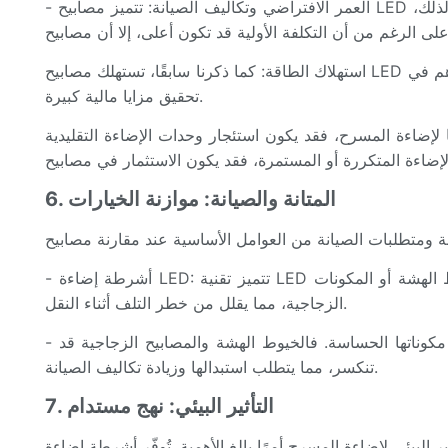
- العمر الافتراضي وتكاليف الصيانة: تتميز مصابيح LED بعمر افتراضي أطول بكثير من المصابيح التقليدية، مما يعني استبدالًا أقل للمصابيح وانخفاضًا في تكاليف الصيانة مع مرور الوقت. لذلك،
استهلاك الطاقة: كما ذكرنا سابقًا، تستهلك مصابيح LED طاقة أقل، مما يؤدي إلى انخفاض فواتير الطاقة. قد يُعوّض هذا التوفير في الطاقة على المدى الطويل تكلفة الاستثمار الأولي، ويساهم في
تحقيق مزايا مالية كبيرة.
 لإضاءة المسرح، فقد يكون استئجار وحدات الإضاءة التقليدية
6. المتانة والصيانة: موازنة الخيارات
- أشرطة إضاءة LED: تتميز تقنية LED بمتانتها ومقاومتها للصدمات والاهتزازات، مما يجعلها مناسبة للعروض المتنقلة والعروض الحية المكثفة. كما أنها خالية من الخيوط الهشة أو المكونات
الزجاجية، مما يقلل من خطر التلف أثناء النقل.
- تركيبات الإضاءة التقليدية: مع أن تركيبات الإضاءة التقليدية تتحمل الاستخدام المتكرر، إلا أنها قد تكون أكثر عرضة للتلف بسبب مكوناتها الحساسة. فالخيوط الهشة والمصابيح الزجاجية قد
تنكسر، مما يتطلب استبدالها وزيادة تكاليف الصيانة.
7. التأثير البيئي: نهج مستدام