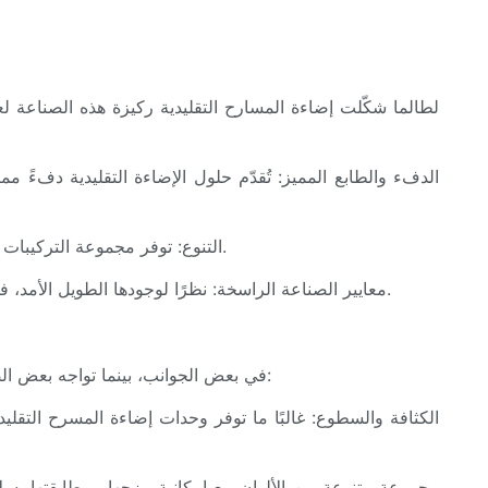
لطالما شكّلت إضاءة المسارح التقليدية ركيزة هذه الصناعة لعقو
الدفء والطابع المميز: تُقدّم حلول الإضاءة التقليدية دفءً مم
- التنوع: توفر مجموعة التركيبات والمصابيح والعدسات المتاحة في إضاءة المسرح التقليدية إمكانيات لا حصر لها للمصممين لتحقيق مزاجات وملمس وأجواء محددة.
- معايير الصناعة الراسخة: نظرًا لوجودها الطويل الأمد، فقد رسخت إضاءة المسرح التقليدية ممارسات الصناعة التقليدية، مما يجعل من الأسهل على المحترفين التعاون ومشاركة المعدات.
من حيث الأداء، لكلٍّ من شريط إضاءة المسرح LED والإضاءة التقليدية مزاياه. تتفوق أشرطة إضاءة LED في بعض الجوانب، بينما تواجه بعض الصعوبات في جوانب أخرى: