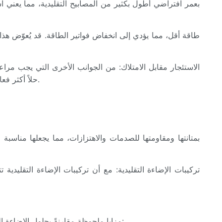
الاستئجار مقابل الامتلاك: من الجوانب الأخرى التي يجب مراع
خيارًا أكثر منطقية. أما بالنسبة لاحتياجات الإضاءة المتكررة أو المستمرة، فقد يكون الاستثمار في مصابيح LED حلاً أكثر فعالية من حيث التكلفة.
مع تزايد التركيز على الاستدامة، يُعدّ التأثير البيئي لإضاءة المسرح أمرًا بالغ الأهمية. تُوفّر أشرطة إضاءة LED مزايا ملحوظة مقارنةً بحلول الإضاءة التقليدية في هذا الجانب: