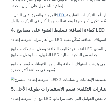
إضافية للحصول على ألوان محددة.
أما التركيبات التقليدية،
LED
- المرونة والقدرة على النقل:
4. كفاءة الطاقة: تسليط الضوء على مصابيح LED
انخفاض تكاليف الطاقة: بفضل استهلاك مصابيح LED الأقل للطاقة، تشهد المنتجات التي تستخدم هذه التقنية انخفاضًا ملحوظًا في تكاليف الكهرباء. ويمكن أن تكون الوفورات كبيرة على المدى
الطويل، مما يجعل مصابيح LED جذابة من الناحية المالية.
 الانبعاثات، تُوفر مصابيح LED بديلاً مستدامًا للإضاءة التقليدية. يُقلل استهلاك الطاقة المنخفض من البصمة الكربونية، مما
يُسهم في صناعة أكثر خضرة.
 اعتبارات التكلفة: تقييم الاستثمارات طويلة الأجل