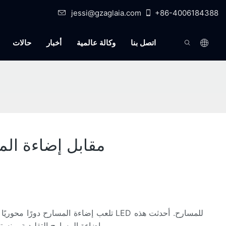
jessi@gzaglaia.com
+86-4006184388
اتصل بنا
وكالة عالمية
أخبار
حالات
أشرطة إضاءة المسرح LED 
تلعب إضاءة المسارح دورًا محوريًا في
بإضاءة المسارح التقليدية، ونستكشف إيجابياتها وسلبياتها لفهم أيها...