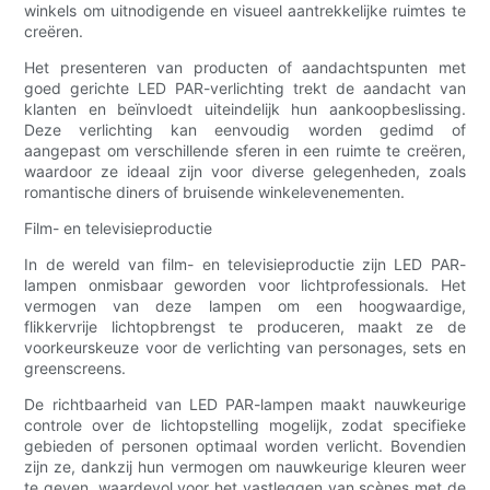
winkels om uitnodigende en visueel aantrekkelijke ruimtes te
creëren.
Het presenteren van producten of aandachtspunten met
goed gerichte LED PAR-verlichting trekt de aandacht van
klanten en beïnvloedt uiteindelijk hun aankoopbeslissing.
Deze verlichting kan eenvoudig worden gedimd of
aangepast om verschillende sferen in een ruimte te creëren,
waardoor ze ideaal zijn voor diverse gelegenheden, zoals
romantische diners of bruisende winkelevenementen.
Film- en televisieproductie
In de wereld van film- en televisieproductie zijn LED PAR-
lampen onmisbaar geworden voor lichtprofessionals. Het
vermogen van deze lampen om een ​​hoogwaardige,
flikkervrije lichtopbrengst te produceren, maakt ze de
voorkeurskeuze voor de verlichting van personages, sets en
greenscreens.
De richtbaarheid van LED PAR-lampen maakt nauwkeurige
controle over de lichtopstelling mogelijk, zodat specifieke
gebieden of personen optimaal worden verlicht. Bovendien
zijn ze, dankzij hun vermogen om nauwkeurige kleuren weer
te geven, waardevol voor het vastleggen van scènes met de